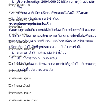
ปริมาณไขมันที่ดูด 200-1,000 CC (ปริมาณการดูดไขมันแต่ละ
รีวิวดูดไขมันเหนียง
ข้าง)
รีวิวยกกระชับ
บริเวณแผลที่กรีด: บริเวณใต้วงแขนหรือข้อพับใต้ข้อศอก
ใส่ชุดรัดสรีระประมาณ 2-3 เดือน
รีวิวยกกระชับหน้าผาก
รายละเอียดการดูดไขมันเบื้องต้น
รีวิวร้อยไหม
ก่อนการดูดไขมันที่นานะคนไข้จำเป็นต้องปรึกษากับแพทย์เจ้าของเคส
รีวิวลดโหนกแก้ม
ผ่าตัด และเข้ารับการตรวจเช็คร่างกาย ที่นานะเราจะใช้คลื่นไฟฟ้าตรวจ
สอบความกว้าง หนา ของชั้นผิวหนังอย่างละเอียด และกรีดผิวหนัง
รีวิวศัลยกรรมกราม
บริเวณที่ดูดไขมันเล็กที่สุดประมาณ 2-3 มิลลิเมตรเท่านั้น 
รีวิวศัลยกรรมขากรรไกร
ระยะเวลาผ่าตัด: เวลาผ่าตัด 1-3 ชั่วโมง
รีวิวศัลยกรรมคาง
ประเภทการวางยา: ยานอนหลับ
ไม่จำเป็นต้องนอนโรงพยาบาล (หากไม่ได้ดูดไขมันปริมาณมาก)
รีวิวศัลยกรรมจมูก
การพักฟื้นประมาณ 3-5 วัน
รีวิวศัลยกรรมตา
รีวิวศัลยกรรมผู้ชาย
รีวิวศัลยกรรมวีไลน์
รีวิวศัลยกรรมเกาหลี
รีวิวศัลยกรรมเสริมหน้าอก