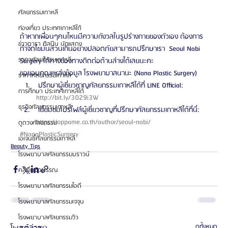
ศัลยกรรมเกาหลี
ท่องเที่ยว ประเทศเกาหลีใต้
ถ้าหากเพื่อนๆคนไหนมีความกังวลในรูปร่างกายของตัวเอง ต้องการ
ข่าวดารา ศิลปิน นักแสดง
กำจัดไขมันส่วนเกินอย่างปลอดภัยสามารถปรึกษาเรา  Seoul Nabi 
ราคาศัลยกรรมเกาหลี
Surgery ได้ทางช่องทางติดต่อด้านล่างได้เลยนะคะ  
ขอขอบคุณแหล่งข้อมูล โรงพยาบาลนานะ (Nana Plastic Surgery) 
ราคาศัลยกรรมเกาหลี
 ปรึกษาผู้เชี่ยวชาญศัลยกรรมเกาหลีได้ที่ LINE Official: 
การศึกษา ประเทศเกาหลีใต้
http://bit.ly/3029i3W 
ธุรกิจศัลยกรรมเกาหลี
 เยี่ยมชมโปรไฟล์ผู้เชี่ยวชาญที่ปรึกษาศัลยกรรมเกาหลีได้ที่นี่: 
https://oppame.co.th/author/seoul-nabi/ 
ดูดวงศัลยกรรม
#NanaPlasticSurgery
เอเจนซี่ศัลยกรรมเกาหลี
Beauty Tips
โรงพยาบาลศัลยกรรมบราวน์
คลินิกผิวพรรณ
โรงพยาบาลศัลยกรรมไอดี
โรงพยาบาลศัลยกรรมเจจุน
โรงพยาบาลศัลยกรรมวิว
ดูทั้งหมด