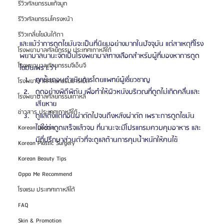
รีวิวศัลยกรรมแก้จมูก
รีวิวศัลยกรรมโครงหน้า
รีวิวเกลี่ยไขมันใต้ตา
และแม้ว่าการดูดไขมันจะเป็นที่นิยมอย่างมากในปัจจุบัน แต่สาเหตุที่โรง
โรงพยาบาลศัลยกรรม ประเทศเกาหลีใต้
พยาบาลนานะจัดเป็นโรงพยาบาลทางเลือกสำหรับผู้ที่มองหาการดูด
โรงพยาบาลศัลยกรรมจีเอ็นจี
ไขมันเพราะว่า
ทุกขั้นตอนดำเนินการโดยแพทย์ผู้เชี่ยวชาญ 
โรงพยาบาลศัลยกรรมมาร์เบิ้ล
ดูดอย่างพิถีพิถัน เพื่อทำให้ผิวหนังบริเวณที่ดูดไม่เกิดคลื่นและ
โรงพยาบาลศัลยกรรมเกาหลี
เสียหาย
ข่าวสาร ประเทศเกาหลีใต้
ดูแลตั้งแต่ก่อนผ่าตัดไปจนถึงหลังผ่าตัด เพราะการดูดไขมัน
ไม่ใช่ว่าดูดเสร็จแล้วจบ ที่นานะจะมีโปรแกรมควบคุมอาหาร และ
Korean Doctor
มีที่ปรึกษาส่วนตัวที่จะดูแลด้านการคุมน้ำหนักให้คนไข้ 
Korean Plastic Surgery
Korean Beauty Tips
Oppa Me Recommend
โรงแรม ประเทศเกาหลีใต้
FAQ
Skin & Promotion