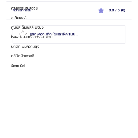
ศัลยกรรมชะลอวัย
ความคิดเห็น
0.0 / 5 (0)
สเต็มเซลล์
ศูนย์สเต็มเซลล์ บงบง
แสดงความคิดเห็นและให้คะแนน...
โรงพยาบาลศัลยกรรมเอโตน
ผ่าตัดเพิ่มความสูง
คลินิกผิวเกาหลี
HemaPure โปรแกรมฟอกเลือดเกาหลี ฟื้นฟูเซลล์และ
สุขภาพลึก
Stem Cell