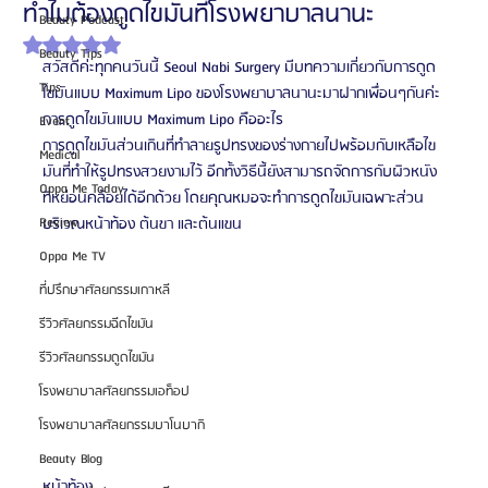
ทำไมต้องดูดไขมันที่โรงพยาบาลนานะ
Beauty Podcast
ได้รับ NaN เต็ม 5 ดาว
Beauty Tips
สวัสดีค่ะทุกคนวันนี้ Seoul Nabi Surgery มีบทความเกี่ยวกับการดูด
Tips
ไขมันแบบ Maximum Lipo ของโรงพยาบาลนานะมาฝากเพื่อนๆกันค่ะ 
การดูดไขมันแบบ Maximum Lipo คืออะไร
Event
การดูดไขมันส่วนเกินที่ทำลายรูปทรงของร่างกายไปพร้อมกับเหลือไข
Medical
มันที่ทำให้รูปทรงสวยงามไว้ อีกทั้งวิธีนี้ยังสามารถจัดการกับผิวหนัง
Oppa Me Today
ที่หย่อนคล้อยได้อีกด้วย โดยคุณหมอจะทำการดูดไขมันเฉพาะส่วน
Review
บริเวณหน้าท้อง ต้นขา และต้นแขน
Oppa Me TV
ที่ปรึกษาศัลยกรรมเกาหลี
รีวิวศัลยกรรมฉีดไขมัน
รีวิวศัลยกรรมดูดไขมัน
โรงพยาบาลศัลยกรรมเอท็อป
โรงพยาบาลศัลยกรรมบาโนบากิ
Beauty Blog
หน้าท้อง