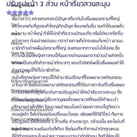
ปรับรูปหน้า 3 ส่วน หน้าเรียวสวยละมุน
Beauty Podcast
ได้รับ NaN เต็ม 5 ดาว
Beauty Tips
เชื่อว่าสาวๆ หลายคนคงจะมีปัญหาเกี่ยวกับในเรื่องของกรามที่ใหญ่
Tips
และโหนกแก้มที่สูงจนทำใหญ่เกิดปัญหาโหนกแก้มยื่น จนทำให้มองแล้ว
หน้าบาน หน้าใหญ่ ทำให้ไม่กล้าที่จะรวบมัดผมตึง หรือใส่หมวกโชว์ใบ
Event
หน้าสวยๆ กันอย่างแน่นอน เวลาถ่ายภาพก็มักจะชอบก้มหน้า เอาผม
Medical
มาปิดด้านข้างเพื่อบังกรามที่ใหญ่ จนแทบขาดความมั่นใจไปเลย ซึ่ง
Oppa Me Today
ความฝันของหญิงสาวคนนี้คืออยากมัดผมออกจากบ้านบ้างสักครั้ง 
Review
แต่เธอเป็นคนที่กลัวการผ่าตัดมากๆ แถมกำลังทรัพย์ในเรื่องของค่าใช้
จ่ายสาวคนนี้ก็มีไม่มาอีกด้วย
Oppa Me TV
จนในที่สุดหญิงสาวคนนี้ได้เข้ามารับปรึกษาที่โรงพยาบาลศัลยกรรม
ที่ปรึกษาศัลยกรรมเกาหลี
บาโนบากิ ซึ่งเป็นโรงพยาบาลศัลยกรรมที่ได้รับการการันตีในเรื่องของ
รีวิวศัลยกรรมฉีดไขมัน
ความปลอดภัยสูงเกี่ยวกับการปรับรูปหน้าให้หน้าเรียวสวยละมุน ซึ่ง
ก็ได้พบกับคุณหมอผู้เชี่ยวชาญของโรงพยาบาลที่คอยให้คำแนะนำ
รีวิวศัลยกรรมดูดไขมัน
ปรึกษาอย่างใกล้ชิด โดยบางอย่างบนใบหน้าของสาวคนนี้ดูดีเหมาะ
โรงพยาบาลศัลยกรรมเอท็อป
สมอยู่แล้ว จึงไม่ต้องปรับเปลี่ยนอะไรเยอะ เพียงแค่ใช้วิธีวีไลน์ คือการ
โรงพยาบาลศัลยกรรมบาโนบากิ
ปรับรูปหน้าให้เล็กลงทั้ง 3 ส่วนคือ ส่วนกระดูก, กล้ามเนื้อ และไขมันที่
อยู่บริเวณกรามพร้อมกันที่เดียว ซึ่งก่อนที่จะทำการผ่าตัดคุณหมอ
Beauty Blog
ก็ได้ทำการแสกนใบหน้าและวางแผนการผ่าตัดชัดเจน จึงทำให้คนไข้