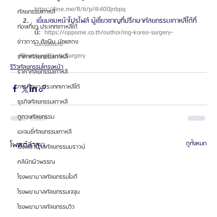
https://line.me/R/ti/p/@400jnbpq 
ศัลยกรรมเกาหลี
 เยี่ยมชมหน้าโปรไฟล์ ผู้เชี่ยวชาญที่ปรึกษาศัลยกรรมเกาหลีได้ที่
ท่องเที่ยว ประเทศเกาหลีใต้
นี่: 
 https://oppame.co.th/author/ing-korea-surgery-
ข่าวดารา ศิลปิน นักแสดง
consultant/ 
#BanobagiPlasticSurgery
ราคาศัลยกรรมเกาหลี
รีวิวศัลยกรรมโครงหน้า
ราคาศัลยกรรมเกาหลี
การศึกษา ประเทศเกาหลีใต้
ธุรกิจศัลยกรรมเกาหลี
ดูดวงศัลยกรรม
เอเจนซี่ศัลยกรรมเกาหลี
โพสต์ล่าสุด
ดูทั้งหมด
โรงพยาบาลศัลยกรรมบราวน์
คลินิกผิวพรรณ
โรงพยาบาลศัลยกรรมไอดี
โรงพยาบาลศัลยกรรมเจจุน
โรงพยาบาลศัลยกรรมวิว