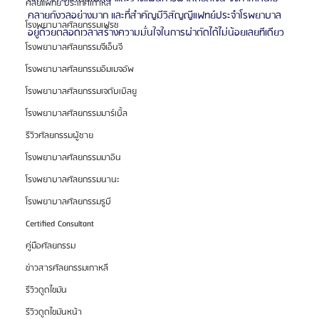
ศัลยแพทย์ ประเทศเกาหลี
คลายกังวลอย่างมาก และที่สำคัญมีวิสัญญีแฟทย์ประจำโรพยาบาล
โรงพยาบาลศัลยกรรมเฟรช
อยู่ด้วยตลอดเวลาสร้างความมั่นใจในการผ่าตัดได้ไม่น้อยเลยทีเดียว
โรงพยาบาลศัลยกรรมจีเอ็นจี
โรงพยาบาลศัลยกรรมอิมเมจอัพ
โรงพยาบาลศัลยกรรมเจดับเบิลยู
โรงพยาบาลศัลยกรรมมาร์เบิ้ล
รีวิวศัลยกรรมผู้ชาย
โรงพยาบาลศัลยกรรมมาอิน
โรงพยาบาลศัลยกรรมนานะ
โรงพยาบาลศัลยกรรมรูบี
Certified Consultant
คู่มือศัลยกรรม
ข่าวสารศัลยกรรมเกาหลี
รีวิวดูดไขมัน
รีวิวดูดไขมันหน้า