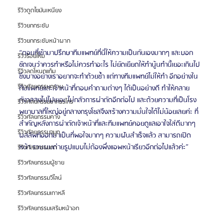
รีวิวดูดไขมันเหนียง
รีวิวยกกระชับ
รีวิวยกกระชับหน้าผาก
“ตอนที่เข้ามาปรึกษาทีมแพทย์ที่นี่ให้ความเป็นกันเองมากๆ และบอก
รีวิวร้อยไหม
ชัดเจนว่าควรทำหรือไม่ควรทำอะไร ไม่ยัดเยียดให้ทำนู้นทำนี้เยอะเกินไป
รีวิวลดโหนกแก้ม
ซึ่งบางอย่างเราอยากจะทำด้วยซ้ำ แต่ทางทีมแพทย์ไม่ให้ทำ อีกอย่างใน
รีวิวศัลยกรรมกราม
ทีมแพทย์และเจ้าหน้าที่ตอบคำถามต่างๆ ได้เป็นอย่างดี ทำให้คลาย
กังวลลงไปไปเยอะ ไม่กลัวการผ่าตัดอีกต่อไป และด้วยความที่เป็นโรง
รีวิวศัลยกรรมขากรรไกร
พยาบาลที่ใหญ่อยู่กลางกรุงโซลจึงสร้างความมั่นใจได้ไม่น้อยเลยค่ะ ที่
รีวิวศัลยกรรมคาง
สำคัญหลังการผ่าตัดเจ้าหน้าที่และทีมแพทย์คอยดูแลเอาใจใส่ดีมากๆ 
รีวิวศัลยกรรมจมูก
ผลลัพท์ออกมาเป็นที่พอใจมากๆ ความฝันสำเร็จแล้ว สามารถเปิด
หน้า รวบผมถ่ายรูปแบบไม่ต้องพึ่งแอพหน้าเรียวอีกต่อไปแล้วค่ะ”
รีวิวศัลยกรรมตา
รีวิวศัลยกรรมผู้ชาย
รีวิวศัลยกรรมวีไลน์
รีวิวศัลยกรรมเกาหลี
รีวิวศัลยกรรมเสริมหน้าอก