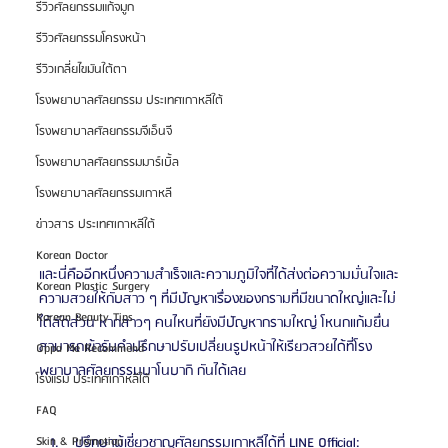
รีวิวศัลยกรรมแก้จมูก
รีวิวศัลยกรรมโครงหน้า
รีวิวเกลี่ยไขมันใต้ตา
โรงพยาบาลศัลยกรรม ประเทศเกาหลีใต้
โรงพยาบาลศัลยกรรมจีเอ็นจี
โรงพยาบาลศัลยกรรมมาร์เบิ้ล
โรงพยาบาลศัลยกรรมเกาหลี
ข่าวสาร ประเทศเกาหลีใต้
Korean Doctor
และนี่คืออีกหนึ่งความสำเร็จและความภูมิใจที่ได้ส่งต่อความมั่นใจและ
Korean Plastic Surgery
ความสวยให้กับสาว ๆ ที่มีปัญหาเรื่องของกรามที่มีขนาดใหญ่และไม่
Korean Beauty Tips
ได้สัดส่วน หากสาวๆ คนไหนที่ยังมีปัญหากรามใหญ่ โหนกแก้มยื่น 
สามารถเข้ารับคำปรึกษาปรับเปลี่ยนรูปหน้าให้เรียวสวยได้ที่โรง
Oppa Me Recommend
พยาบาลศัลยกรรมบาโนบากิ กันได้เลย
โรงแรม ประเทศเกาหลีใต้
FAQ
 ปรึกษาผู้เชี่ยวชาญศัลยกรรมเกาหลีได้ที่ LINE Official: 
Skin & Promotion