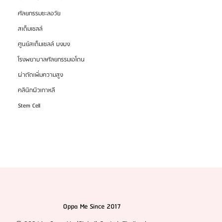
ศัลยกรรมชะลอวัย
รวมสุดยอดรีวิว 14 รพ.ศัลยกรรมผู้ชายที่เกาหลี แบบคัด
สเต็มเซลล์
มาแล้ว! 2025
ศูนย์สเต็มเซลล์ บงบง
โรงพยาบาลศัลยกรรมเอโตน
ผ่าตัดเพิ่มความสูง
คลินิกผิวเกาหลี
Stem Cell
Oppa Me Since 2017