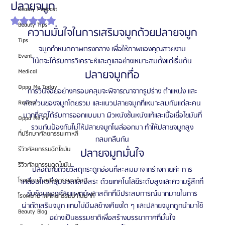
ปลายจมูก
Beauty Podcast
ได้รับ NaN เต็ม 5 ดาว
Beauty Tips
ความมั่นใจในการเสริมจมูกด้วยปลายจมูก
Tips
จมูกกำหนดภาพตรงกลาง เพื่อให้ภาพของคุณสวยงาม
Event
โน้ตจะได้รับการวิเคราะห์และดูแลอย่างเหมาะสมตั้งแต่เริ่มต้น
Medical
ปลายจมูกทื่อ
Oppa Me Today
การวินิจฉัยอย่างครอบคลุมจะพิจารณาจากรูปร่าง ตำแหน่ง และ
Review
สัดส่วนของจมูกโดยรวม และแนวปลายจมูกที่เหมาะสมกับแต่ละคน
มากที่สุดได้รับการออกแบบมา ผิวหนังชั้นหนังแท้และเนื้อเยื่อไขมันที่
Oppa Me TV
รวมกันป้องกันไม่ให้ปลายจมูกโผล่ออกมา ทำให้ปลายจมูกสูง
ที่ปรึกษาศัลยกรรมเกาหลี
กลมกลืนกัน
รีวิวศัลยกรรมฉีดไขมัน
ปลายจมูกมั่นใจ
รีวิวศัลยกรรมดูดไขมัน
ปลอดภัยด้วยวัสดุกระดูกอ่อนที่สะสมมาจากร่างกายค่ะ การ
โรงพยาบาลศัลยกรรมเอท็อป
เคลื่อนไหวที่นุ่มนวลและอิสระ ด้วยเทคโนโลยีระดับสูงและความรู้สึกที่
ซับซ้อนของศัลยแพทย์พลาสติกที่มีประสบการณ์มากมายในการ
โรงพยาบาลศัลยกรรมบาโนบากิ
ผ่าตัดเสริมจมูก แทบไม่มีผลข้างเคียงใด ๆ และปลายจมูกถูกนำมาใช้
Beauty Blog
อย่างเป็นธรรมชาติเพื่อสร้างบรรยากาศที่มั่นใจ