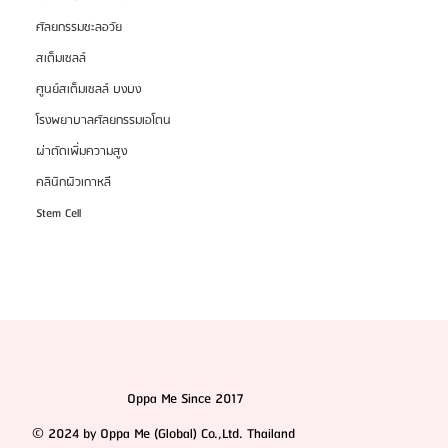
HemaPure โปรแกรมฟอกเลือดเกาหลี ฟื้นฟูเซลล์และ
ศัลยกรรมชะลอวัย
สุขภาพลึก
สเต็มเซลล์
ศูนย์สเต็มเซลล์ บงบง
โรงพยาบาลศัลยกรรมเอโตน
ผ่าตัดเพิ่มความสูง
คลินิกผิวเกาหลี
Stem Cell
Oppa Me Since 2017
© 2024 by Oppa Me (Global) Co.,Ltd. Thailand