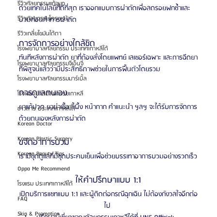
รีวิวศัลยกรรมแก้จมูก
ด้วยเทคโนโลยีที่ดีที่สุด เราออกแบบการผ่าตัดเพื่อลดรอยฟกช้ำและ
รีวิวศัลยกรรมโครงหน้า
บวมก่อนทำการผ่าตัด
รีวิวเกลี่ยไขมันใต้ตา
การจัดการอย่างใกล้ชิด
โรงพยาบาลศัลยกรรม ประเทศเกาหลีใต้
ทันทีหลังการผ่าตัด ยาที่ต้องสั่งโดยแพทย์ เลเซอร์เฉพาะ และการฉีดยา
โรงพยาบาลศัลยกรรมจีเอ็นจี
ที่พิสูจน์แล้วว่ามีประสิทธิภาพช่วยในการฟื้นตัวโดยรวม
โรงพยาบาลศัลยกรรมมาร์เบิ้ล
การดูแลตนเอง
โรงพยาบาลศัลยกรรมเกาหลี
ยาแก้ปวด ยาฆ่าเชื้อ ขี้ผึ้ง หน้ากาก คำแนะนำ ฯลฯ จะได้รับการจัดการ
ข่าวสาร ประเทศเกาหลีใต้
ด้วยตนเองหลังการผ่าตัด
Korean Doctor
Korean Plastic Surgery
ขจัดอาการบวม
Korean Beauty Tips
เรามีชุดดูแลที่มีชุดประคบเย็นเพื่อช่วยบรรเทาอาการบวมอย่างรวดเร็ว
Oppa Me Recommend
ให้คำปรึกษาแบบ 1:1
โรงแรม ประเทศเกาหลีใต้
เปิดบริการแชทแบบ 1:1 และผู้ติดต่อกรณีฉุกเฉิน ไม่ต้องกังวลใจอีกต่อ
FAQ
ไป 
Skin & Promotion