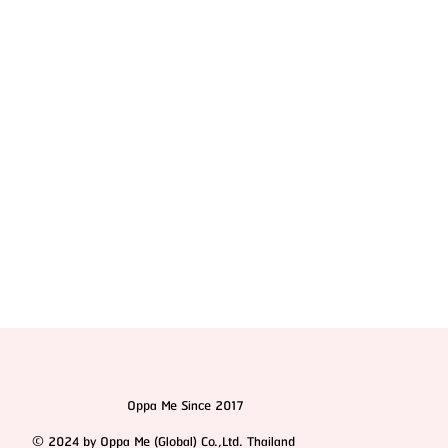
เจาะลึกประวัติ ดร.จี ซึงรยอล (Dr.Ji Seung-ryeol)
ศัลยแพทย์จมูก "คิวทอง" แห่งเกาหลีใต้ที่สายความงาม
ต้องรู้จัก
Oppa Me Since 2017
© 2024 by Oppa Me (Global) Co.,Ltd. Thailand