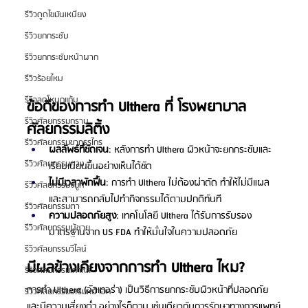
รีวิวดูดไขมันเหนียง
รีวิวยกกระชับ
รีวิวยกกระชับหน้าผาก
รีวิวร้อยไหม
รีวิวลดโหนกแก้ม
ข้อดีของการทำ Ulthera ที่ โรงพยาบาล
รีวิวศัลยกรรมกราม
ศัลยกรรมลิติ้ง
รีวิวศัลยกรรมขากรรไกร
ผลลัพธ์ที่ชัดเจน
: หลังการทำ Ulthera ผิวหน้าจะยกกระชับและ
รีวิวศัลยกรรมคาง
เรียบเนียนขึ้นอย่างเห็นได้ชัด
ไม่มีเวลาพักฟื้น
: การทำ Ulthera ไม่ต้องผ่าตัด ทำให้ไม่มีแผล
รีวิวศัลยกรรมจมูก
และสามารถกลับไปทำกิจกรรมได้ตามปกติทันที
รีวิวศัลยกรรมตา
ความปลอดภัยสูง
: เทคโนโลยี Ulthera ได้รับการรับรอง
รีวิวศัลยกรรมผู้ชาย
มาตรฐานจาก US FDA ทำให้มั่นใจในความปลอดภัย
รีวิวศัลยกรรมวีไลน์
มีผลข้างเคียงจากการทำ Ulthera ไหม?
รีวิวศัลยกรรมเกาหลี
การทำ Ulthera (อัลเทอร่า) เป็นวิธีการยกกระชับผิวหน้าที่ปลอดภัย
รีวิวศัลยกรรมเสริมหน้าอก
และมีความเสี่ยงต่ำ อย่างไรก็ตาม เช่นเดียวกับการรักษาทางการแพทย์