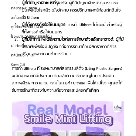
ผู้ที่มีปัญหาผิวหนังที่รุนแรง
: ผู้ที่มีปัญหาผิวหนังรุนแรง เช่น 
ศัลยกรรมชะลอวัย
ผื่นแพ้หรือโรคผิวหนังอักเสบ ควรปรึกษาแพทย์ก่อนตัดสินใจ
ทำ Ulthera
สเต็มเซลล์
ผู้ที่ตั้งครรภ์หรือให้นมบุตร
: การทำ Ulthera ไม่แนะนำสำหรับผู้
ศูนย์สเต็มเซลล์ บงบง
ที่ตั้งครรภ์หรือให้นมบุตร
โรงพยาบาลศัลยกรรมเอโตน
ผู้ที่มีอาการแพ้หรือความไวต่อการรักษาด้วยอัลตราซาวด์
: ผู้ที่มี
ผ่าตัดเพิ่มความสูง
ประวัติแพ้หรือมีปฏิกิริยาต่อการรักษาด้วยอัลตราซาวด์ควร
ปรึกษาแพทย์ก่อนทำการรักษา
คลินิกผิวเกาหลี
Stem Cell
การทำ Ulthera ที่โรงพยาบาลศัลยกรรมลิติ้ง (Liting Plastic Surgery) 
จะมีทีมแพทย์ที่มีประสบการณ์และความเชี่ยวชาญในการประเมิน
สภาพผิวและความเหมาะสมในการทำ Ulthera เพื่อให้แน่ใจว่าคุณจะได้
รับการรักษาที่ตรงกับความต้องการและปลอดภัยที่สุด