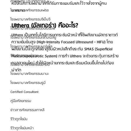
ศัลยแพทย์ ประเทศเกาหลี
หนึ่งในสถานพยาบาลที่ได้รับการยอมรับและไว้วางใจจากผู้คน
มากมาย
โรงพยาบาลศัลยกรรมเฟรช
โรงพยาบาลศัลยกรรมจีเอ็นจี
Ulthera (อัลเทอร่า) คืออะไร?
โรงพยาบาลศัลยกรรมอิมเมจอัพ
Ulthera เป็นเทคโนโลยีการยกกระชับผิวหน้าที่ใช้พลังงานอัลตราซาวด์
โรงพยาบาลศัลยกรรมเจดับเบิลยู
ความเข้มข้นสูง (High-Intensity Focused Ultrasound - HIFU) โดย
โรงพยาบาลศัลยกรรมมาร์เบิ้ล
พลังงานนี้จะถูกส่งเข้าสู่ชั้นผิวหนังลึกถึงระดับ SMAS (Superficial 
Musculoaponeurotic System) การทำ Ulthera จะช่วยกระตุ้นการสร้าง
รีวิวศัลยกรรมผู้ชาย
คอลลาเจนใหม่ ทำให้ผิวหน้ายกกระชับและเรียบเนียนขึ้นโดยไม่ต้อง
โรงพยาบาลศัลยกรรมมาอิน
ผ่าตัด
โรงพยาบาลศัลยกรรมนานะ
โรงพยาบาลศัลยกรรมรูบี
Certified Consultant
คู่มือศัลยกรรม
ข่าวสารศัลยกรรมเกาหลี
รีวิวดูดไขมัน
รีวิวดูดไขมันหน้า