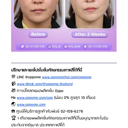
ปรึกษาและจองโปรโมชั่นศัลยกรรมเกาหลีได้ที่นี่
💬 LINE @oppame
www.connextchat.com/oppame
📹
www.tiktok.com/@oppame.thailand
🎁 ดาวน์โหลดแอปพลิเคชั่น Oppa 
Me
www.oppame.com/app
 (ผ่อน 0% สูงสุด 10 เดือน)
🌏
www.oppame.com
☎️ ศูนย์ให้บริการลูกค้าสัมพันธ์ 02-109-6276
🏆 1 เดียวแอพพลิเคชั่นศัลยกรรมเกาหลีที่มีใบอนุญาตและใบรับ
ประกันจากรัฐบาล ประเทศเกาหลีใต้