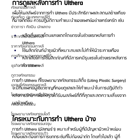
การดูแลหลังการทำ Ulthera
ศัลยกรรมเกาหลี
เพื่อให้ผลลัพธ์จากการทำ Ulthera มีประสิทธิภาพและลดผลข้างเคียง
ท่องเที่ยว ประเทศเกาหลีใต้
ที่อาจเกิดขึ้น ควรปฏิบัติตามคำแนะนำของแพทย์อย่างเคร่งครัด เช่น
ข่าวดารา ศิลปิน นักแสดง
หลีกเลี่ยงการโดนแสงแดดโดยตรงในช่วงแรกหลังการทำ 
ราคาศัลยกรรมเกาหลี
Ulthera
ราคาศัลยกรรมเกาหลี
ใช้ผลิตภัณฑ์บำรุงผิวที่เหมาะสมและไม่ทำให้ผิวระคายเคือง
การศึกษา ประเทศเกาหลีใต้
หลีกเลี่ยงการใช้ผลิตภัณฑ์ที่มีสารเคมีรุนแรงในช่วงแรกหลังการ
ทำ Ulthera
ธุรกิจศัลยกรรมเกาหลี
ดูดวงศัลยกรรม
การทำ Ulthera ที่โรงพยาบาลศัลยกรรมลิติ้ง (Liting Plastic Surgery) 
เอเจนซี่ศัลยกรรมเกาหลี
จะมีทีมแพทย์ผู้เชี่ยวชาญที่คอยดูแลและให้คำแนะนำในการปฏิบัติตัว
โรงพยาบาลศัลยกรรมบราวน์
หลังการรักษา เพื่อให้คุณได้รับผลลัพธ์ที่ดีที่สุดและลดความเสี่ยงจาก
ผลข้างเคียง
คลินิกผิวพรรณ
โรงพยาบาลศัลยกรรมไอดี
ใครเหมาะกับการทำ Ulthera บ้าง
โรงพยาบาลศัลยกรรมเจจุน
การทำ Ulthera (อัลเทอร่า) เหมาะสำหรับผู้ที่มีปัญหาผิวหน้าหย่อน
โรงพยาบาลศัลยกรรมวิว
คล้อยและต้องการการยกกระชับที่ไม่ต้องผ่าตัด โดยทั่วไปแล้ว ผู้ที่