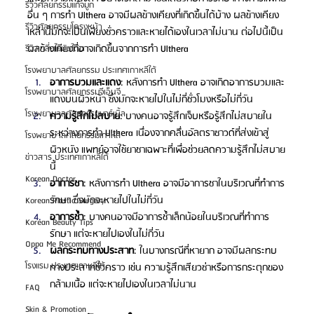
รีวิวศัลยกรรมแก้จมูก
อื่น ๆ การทำ Ulthera อาจมีผลข้างเคียงที่เกิดขึ้นได้บ้าง ผลข้างเคียง
รีวิวศัลยกรรมโครงหน้า
เหล่านี้มักจะเป็นเพียงชั่วคราวและหายได้เองในเวลาไม่นาน ต่อไปนี้เป็น
ผลข้างเคียงที่อาจเกิดขึ้นจากการทำ Ulthera
รีวิวเกลี่ยไขมันใต้ตา
โรงพยาบาลศัลยกรรม ประเทศเกาหลีใต้
อาการบวมและแดง
: หลังการทำ Ulthera อาจเกิดอาการบวมและ
โรงพยาบาลศัลยกรรมจีเอ็นจี
แดงบนผิวหน้า ซึ่งมักจะหายไปในไม่กี่ชั่วโมงหรือไม่กี่วัน
โรงพยาบาลศัลยกรรมมาร์เบิ้ล
ความรู้สึกไม่สบาย
: บางคนอาจรู้สึกเจ็บหรือรู้สึกไม่สบายใน
ระหว่างการทำ Ulthera เนื่องจากคลื่นอัลตราซาวด์ที่ส่งเข้าสู่
โรงพยาบาลศัลยกรรมเกาหลี
ผิวหนัง แพทย์อาจใช้ยาชาเฉพาะที่เพื่อช่วยลดความรู้สึกไม่สบาย
ข่าวสาร ประเทศเกาหลีใต้
นี้
Korean Doctor
อาการชา
: หลังการทำ Ulthera อาจมีอาการชาในบริเวณที่ทำการ
รักษา ซึ่งมักจะหายไปในไม่กี่วัน
Korean Plastic Surgery
อาการช้ำ
: บางคนอาจมีอาการช้ำเล็กน้อยในบริเวณที่ทำการ
Korean Beauty Tips
รักษา แต่จะหายไปเองในไม่กี่วัน
Oppa Me Recommend
ผลกระทบทางประสาท
: ในบางกรณีที่หายาก อาจมีผลกระทบ
โรงแรม ประเทศเกาหลีใต้
ทางประสาทชั่วคราว เช่น ความรู้สึกเสียวซ่าหรือการกระตุกของ
กล้ามเนื้อ แต่จะหายไปเองในเวลาไม่นาน
FAQ
Skin & Promotion