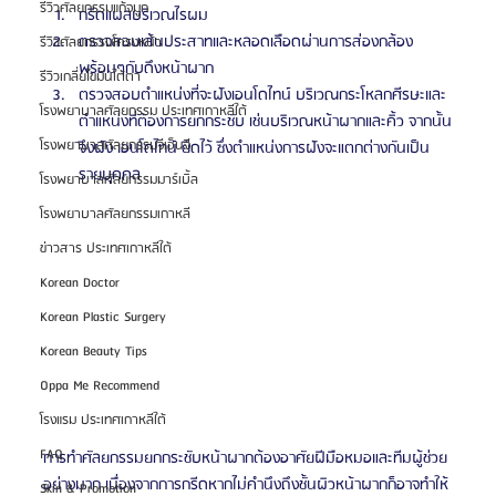
รีวิวศัลยกรรมแก้จมูก
กรีดแผลบริเวณไรผม 
ตรวจสอบเส้นประสาทและหลอดเลือดผ่านการส่องกล้อง 
รีวิวศัลยกรรมโครงหน้า
พร้อมๆกับดึงหน้าผาก
รีวิวเกลี่ยไขมันใต้ตา
ตรวจสอบตำแหน่งที่จะฝังเอนโดไทน์ บริเวณกระโหลกศีรษะและ
โรงพยาบาลศัลยกรรม ประเทศเกาหลีใต้
ตำแหน่งที่ต้องการยกกระชับ เช่นบริเวณหน้าผากและคิ้ว จากนั้น
โรงพยาบาลศัลยกรรมจีเอ็นจี
จึงฝัง เอนโดไทน์ ยึดไว้ ซึ่งตำแหน่งการฝังจะแตกต่างกันเป็น
รายบุคคล 
โรงพยาบาลศัลยกรรมมาร์เบิ้ล
โรงพยาบาลศัลยกรรมเกาหลี
ข่าวสาร ประเทศเกาหลีใต้
Korean Doctor
Korean Plastic Surgery
Korean Beauty Tips
Oppa Me Recommend
โรงแรม ประเทศเกาหลีใต้
FAQ
การทำศัลยกรรมยกกระชับหน้าผากต้องอาศัยฝีมือหมอและทีมผู้ช่วย
อย่างมาก เนื่องจากการกรีดหากไม่คำนึงถึงชั้นผิวหน้าผากก็อาจทำให้
Skin & Promotion