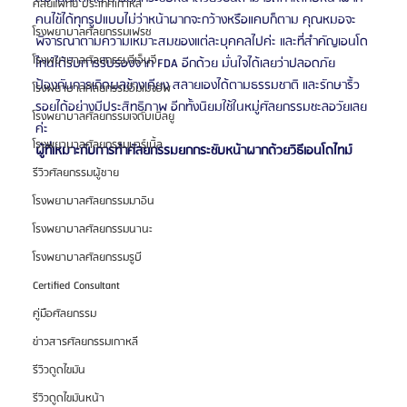
ศัลยแพทย์ ประเทศเกาหลี
คนไข้ได้ทุกรูปแบบไม่ว่าหน้าผากจะกว้างหรือแคบก็ตาม คุณหมอจะ
โรงพยาบาลศัลยกรรมเฟรช
พิจารณาตามความเหมาะสมของแต่ละบุคคลไปค่ะ และที่สำคัญเอนโด
โรงพยาบาลศัลยกรรมจีเอ็นจี
ไทน์ได้รับการรับรองจาก FDA อีกด้วย มั่นใจได้เลยว่าปลอดภัย 
ป้องกันการเกิดผลข้างเคียง สลายเองได้ตามธรรมชาติ และรักษาริ้ว
โรงพยาบาลศัลยกรรมอิมเมจอัพ
รอยได้อย่างมีประสิทธิภาพ อีกทั้งนิยมใช้ในหมู่ศัลยกรรมชะลอวัยเลย
โรงพยาบาลศัลยกรรมเจดับเบิลยู
ค่ะ
โรงพยาบาลศัลยกรรมมาร์เบิ้ล
ผู้ที่เหมาะกับการทำศัลยกรรมยกกระชับหน้าผากด้วยวิธีเอนโดไทม์
รีวิวศัลยกรรมผู้ชาย
โรงพยาบาลศัลยกรรมมาอิน
โรงพยาบาลศัลยกรรมนานะ
โรงพยาบาลศัลยกรรมรูบี
Certified Consultant
คู่มือศัลยกรรม
ข่าวสารศัลยกรรมเกาหลี
รีวิวดูดไขมัน
รีวิวดูดไขมันหน้า