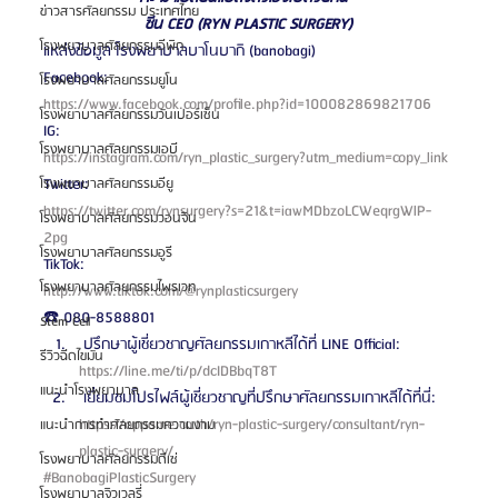
ข่าวสารศัลยกรรม ประเทศไทย
ซีน CEO (RYN PLASTIC SURGERY)
โรงพยาบาลศัลยกรรมอีพิก
แหล่งข้อมูล โรงพยาบาลบาโนบากิ (banobagi)
Facebook:
โรงพยาบาลศัลยกรรมยูโน
https://www.facebook.com/profile.php?id=100082869821706
โรงพยาบาลศัลยกรรมวันเปอร์เซ็น
IG:
โรงพยาบาลศัลยกรรมเอบี
https://instagram.com/ryn_plastic_surgery?utm_medium=copy_link
Twitter:
โรงพยาบาลศัลยกรรมอียู
https://twitter.com/rynsurgery?s=21&t=iawMDbzoLCWeqrgWlP-
โรงพยาบาลศัลยกรรมวอนจิน
2pg
โรงพยาบาลศัลยกรรมอูรี
TikTok:
โรงพยาบาลศัลยกรรมไพรเวท
http://www.tiktok.com/@rynplasticsurgery
☎️ 080-8588801 
Stem Cell
 ปรึกษาผู้เชี่ยวชาญศัลยกรรมเกาหลีได้ที่ LINE Official: 
รีวิวฉีดไขมัน
https://line.me/ti/p/dcIDBbqT8T 
แนะนำโรงพยาบาล
 เยี่ยมชมโปรไฟล์ผู้เชี่ยวชาญที่ปรึกษาศัลยกรรมเกาหลีได้ที่นี่: 
https://oppame.co.th/ryn-plastic-surgery/consultant/ryn-
แนะนำการทำศัลยกรรมความงาม
plastic-surgery/ 
โรงพยาบาลศัลยกรรมดีเซ่
#BanobagiPlasticSurgery
โรงพยาบาลจิวเวลรี่