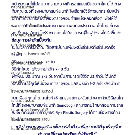
หน้าของคนไข้ไม่สมมาตร และอาจเกิดรอยแผลเป็นขนาดใหญ่ได้ ทาง
ศัลยกรรมเกาหลี
ทีมคุณหมอที่โรงพยาบาลบาโนบากิ จึงเลือกใช้วิธีการยกกระชับหน้า
ท่องเที่ยว ประเทศเกาหลีใต้
ผากด้วยวิธีการส่องกล้องตรวจสอบตำแหน่งหลอดเลือด เพื่อให้ได้
รอยแผลที่เล็กแต่มีประสิทธิภาพมากพอที่จะฝังตัว เอนโดไทน์ ที่ตรง
ข่าวดารา ศิลปิน นักแสดง
จุด ยิ่งแผลเล็กเท่าไหร่ร่างกายคนไข้ก็สามารถฟื้นฟูตัวเองได้เร็วขึ้นค่ะ
ราคาศัลยกรรมเกาหลี
ข้อมูลการผ่าตัดเบื้องต้น
ราคาศัลยกรรมเกาหลี
ระยะเวลาการผ่าตัด: ใช้เวลาไม่นานเพียงหนึ่งชั่วโมงถึงชั่วโมงครึ่ง
การศึกษา ประเทศเกาหลีใต้
เท่านั้น
วิธีการวางยา: ยานอนหลับ
ธุรกิจศัลยกรรมเกาหลี
วิธีตัดไหม: หลังจากผ่าตัด 7-10 วัน 
ดูดวงศัลยกรรม
พักฟื้น: ประมาณ 3-5 วันจากนั้นสามารถใช้ชีวิตประจำวันได้ปกติ
เอเจนซี่ศัลยกรรมเกาหลี
หลังจากนั้นคุณหมอจะนัดตรวจสอบผลลัพธ์อีก 1-2 ครั้งหลังผ่าตัด
ค่ะ 
โรงพยาบาลศัลยกรรมบราวน์
หากเพื่อนๆคนไหนสนใจทำศัลยกรรมยกกระชับหน้าผากด้วยวิธีเอนโด
คลินิกผิวพรรณ
ไทน์ที่โรงพยาบาลบาโนบากิ (banobagi) สามารถปรึกษาสอบถามราย
โรงพยาบาลศัลยกรรมไอดี
ละเอียดกับผู้เชี่ยวชาญของ Ryn Plastic Surgery ได้ตามช่องทางด้าน
ล่างได้เลยนะคะ 
โรงพยาบาลศัลยกรรมเจจุน
“
หวังว่าทุกคนจะเจอตัวเองในเวอร์ชั่นที่สวยที่สุด และดีที่สุดเร็วๆนี้นะ
โรงพยาบาลศัลยกรรมวิว
ค่ะ มาเปลี่ยนแปลงตัวเองไปด้วยกัน” 