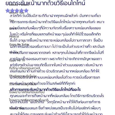
ยกกระชับหน้าผากด้วยวิธีเอนโดไทน์
Beauty Podcast
ได้รับ NaN เต็ม 5 ดาว
Beauty Tips
สวัสดีค่ะวันนี้ซีนมีสาระดีดีมาฝากทุกคนอีกแล้วค่ะ มีบทความเกี่ยว
Tips
กับการยกกระชับหน้าผากด้วยวิธีเอนโดไทน์มาฝากทุกคนกันค่ะ เหมาะ
อย่างยิ่งเลยกับเพื่อนๆที่มีความกังวลในเรื่องความหย่อนคล้อยของ
Event
ใบหน้า หรือใครที่ชอบแสดงสีหน้าเยอะๆบ่อยก็ทำให้มีริ้วรอยเล็กเกิด
Medical
ขึ้นได้ อายุมากขึ้นหน้าผากเราจะหย่อนคล้อยไปตามกาลเวลา  ซึ่งเป็น
Oppa Me Today
ผลทำให้ร่องริ้วรอยเริ่มตามมา ไม่ว่าจะเป็นในส่วนระหว่างคิ้ว และมีผล
Review
ทำให้เปลือกตาของเราตกลงค่ะ หลายๆคนไม่ชอบใจที่ตาตกจึงเน้นไปที่
การรักษาริ้วรอยรอบดวงตา เพราะคิดว่าน่าจะเกิดจากปัญหาของตา 
Oppa Me TV
แต่จริงๆแล้วมันอาจจะเกิดขึ้นจากใบหน้าส่วนบนของเรา เช่นหน้าผาก 
ที่ปรึกษาศัลยกรรมเกาหลี
เลยส่งผลมาด้านล่างด้วย ผิวบริเวณหน้าผากหย่อนคล้อย ก็ทำให้
รีวิวศัลยกรรมฉีดไขมัน
ผิวหนังบริเวณตาด้านบนหย่อนคล้อยไปด้วย ควรเน้นเรื่องการยก
กระชับหน้าผากร่วมด้วยจะได้ผลลัพธ์ที่ดีที่สุดค่ะ
รีวิวศัลยกรรมดูดไขมัน
แล้วการยกกระชับหน้าผากด้วยวิธีเอนโดไทน์คืออะไร
โรงพยาบาลศัลยกรรมเอท็อป
คุณหมอจะทำการดึงหน้าผากที่หย่อนคล้อย โดยวิธีการกรีดบริเวณไร
โรงพยาบาลศัลยกรรมบาโนบากิ
ผมจากนั้นใช้ “เอนโดไทน์” วัสดุยึดหน้าผากไว้ให้ตึงก่อนการทำการ
เย็บปิดร่องรอยแผล ซึ่งตำแหน่งแผลเป็นจะเห็นไม่ค่อยชัดค่ะเพื่อนๆ
Beauty Blog
สบายใจได้เลย การยกกระชับหน้าด้วยวิธีนี้สามารถทำได้กับหน้าผาก