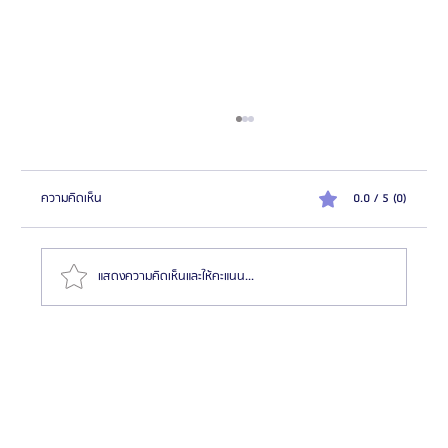
ความคิดเห็น
0.0 / 5 (0)
แสดงความคิดเห็นและให้คะแนน...
HemaPure โปรแกรมฟอกเลือดเกาหลี ฟื้นฟูเซลล์และ
สุขภาพลึก