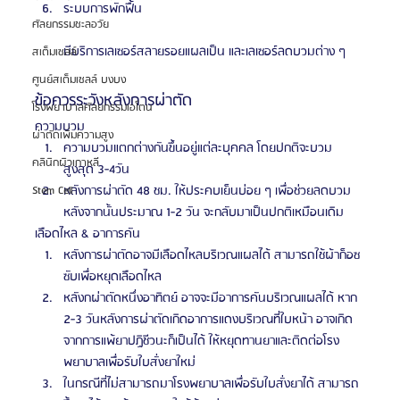
ระบบการพักฟื้น
ศัลยกรรมชะลอวัย
มีบริการเลเซอร์สลายรอยแผลเป็น และเลเซอร์ลดบวมต่าง ๆ
สเต็มเซลล์
ศูนย์สเต็มเซลล์ บงบง
ข้อควรระวังหลังการผ่าตัด
โรงพยาบาลศัลยกรรมเอโตน
ความบวม
ผ่าตัดเพิ่มความสูง
ความบวมแตกต่างกันขึ้นอยู่แต่ละบุคคล โดยปกติจะบวม
คลินิกผิวเกาหลี
สูงสุด 3-4วัน
หลังการผ่าตัด 48 ชม. ให้ประคบเย็นบ่อย ๆ เพื่อช่วยลดบวม 
Stem Cell
หลังจากนั้นประมาณ 1-2 วัน จะกลับมาเป็นปกติเหมือนเดิม
เลือดไหล & อาการคัน
หลังการผ่าตัดอาจมีเลือดไหลบริเวณแผลได้ สามารถใช้ผ้าก็อซ
ซับเพื่อหยุดเลือดไหล
หลังกผ่าตัดหนึ่งอาทิตย์ อาจจะมีอาการคันบริเวณแผลได้ หาก 
2-3 วันหลังการผ่าตัดเกิดอาการแดงบริเวณที่ใบหน้า อาจเกิด
จากการแพ้ยาปฏิชีวนะก็เป็นได้ ให้หยุดทานยาและติดต่อโรง
พยาบาลเพื่อรับใบสั่งยาใหม่
ในกรณีที่ไม่สามารถมาโรงพยาบาลเพื่อรับใบสั่งยาได้ สามารถ