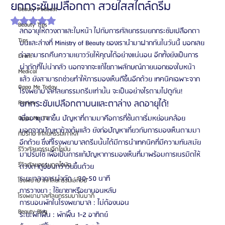
ยกกระชับเปลือกตา สวยใสสไตล์ดรีม
Beauty Podcast
ได้รับ NaN เต็ม 5 ดาว
Beauty Tips
ลดอายุให้ดวงตาและใบหน้า ไปกับการศัลยกรรมยกกระชับเปลือกตา
Tips
บนและล่างที่ Ministry of Beauty ของเรานำมาฝากกันในวันนี้ บอกเลย
ว่าสามารถคืนความเยาววัยให้คุณได้อย่างแน่นอน อีกทั้งยังเป็นการ
Event
ผ่าตัดที่ไม่น่ากลัว นอกจากจะแก้ไขภาพลักษณ์ภายนอกของใบหน้า
Medical
แล้ว ยังสามารถช่วยทำให้การมองเห็นดีขึ้นอีกด้วย เทคนิคเฉพาะจาก
Oppa Me Today
โรงพยาบาลศัลยกรรมดรีมเท่านั้น จะเป็นอย่างไรตามไปดูกัน!
ยกกระชับเปลือกตาบนและตาล่าง ลดอายุได้!
Review
เมื่ออายุมากขึ้น ปัญหาที่ตามมาคือการที่ชั้นตาเริ่มหย่อนคล้อย 
Oppa Me TV
นอกจากปัญหาข้างต้นแล้ว ยังก่อปัญหาเกี่ยวกับการมองเห็นตามมา
ที่ปรึกษาศัลยกรรมเกาหลี
อีกด้วย ซึ่งที่โรงพยาบาลดรีมนั้นได้มีการนำเทคนิคที่มีความทันสมัย
รีวิวศัลยกรรมฉีดไขมัน
มาปรับใช้ เพื่อเป็นการแก้ปัญหาการมองเห็นที่มาพร้อมการเนรมิตให้
รีวิวศัลยกรรมดูดไขมัน
ดวงตาดูอ่อนกว่าวัยขึ้นด้วย
ระยะเวลาการผ่าตัด : 30-50 นาที
โรงพยาบาลศัลยกรรมเอท็อป
การวางยา : ใช้ยาชาหรือยานอนหลับ
โรงพยาบาลศัลยกรรมบาโนบากิ
การนอนพักในโรงพยาบาล : ไม่ต้องนอน
Beauty Blog
ระยะพักฟื้น : พักฟื้น 1-2 อาทิตย์