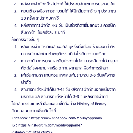
หลังจากผ่าตัดหนึ่งสัปดาห์ ให้ประคบอุ่นแทนการประคบเย็น
ตอนเช้าอาจมีอาการตาบวมได้ ให้ฝึกลืมตากว้าง ๆ ประมาณ 
20 ครั้งและประคบตาไว้
หลังจากการผ่าตัด 4-5 วัน เป็นช่วงที่ตาเริ่มลดบวม ควรฝึก
ลืมตาเช้า เย็นครั้งละ 5 นาที
ข้อควรระวังอื่น ๆ
หลังการผ่าตัดงดแอลกอฮลล์ บุหรี่หนึ่งเดือน ห้ามออกกําลัง
กายหนัก และห้ามทำพฤติกรรมที่ก่อให้เกิดความเครียด
หากตามีอาการบวมและเจ็บปวดจนไม่สามารถลืมตาได้ กรุณา
ติดต่อโรงพยาบาลหรือ สถานพยาบาลเพื่อทำการรักษา
ใส่แว่นสายตา แทนคอนแทคเลนส์ประมาณ 3-5 วันหลังการ
ผ่าตัด
สามารถแต่งหน้าได้ใน 7-14 วันหลังการผ่าตัดนอกเหนือจาก
บริเวณแผล สามารถแต่งหน้าได้ 3-5 วันหลังการผ่าตัด
ไปศัลยกรรมเกาหลี เลือกเอเจนซี่ที่ดีอย่าง Ministry of Beauty
ติดต่อสอบถามเพิ่มเติมได้ที่
Facebook : https://www.facebook.com/MoBbyoppame/
IG : https://instagram.com/mobbyoppame?
igshid=YmMyMTA2M2Y=