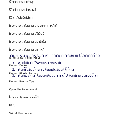
รีวิวศัลยกรรมแก้จมูก
รีวิวศัลยกรรมโครงหน้า
รีวิวเกลี่ยไขมันใต้ตา
โรงพยาบาลศัลยกรรม ประเทศเกาหลีใต้
โรงพยาบาลศัลยกรรมจีเอ็นจี
โรงพยาบาลศัลยกรรมมาร์เบิ้ล
โรงพยาบาลศัลยกรรมเกาหลี
คนที่เหมาะสําหรับการผ่าตัดยกกระชับเปลือกตาล่าง
ข่าวสาร ประเทศเกาหลีใต้
คนที่มีไขมันใต้ตาเยอะมากเกินไป 
Korean Doctor
คนที่ริ้วรอยใต้ตาเปลี่ยนเป็นรอยคล้ำใต้ตา
Korean Plastic Surgery
คนที่ผิวใต้ตาหย่อนคล้อยมากเกินไป จนกลายเป็นแอ่งน้ําตา
Korean Beauty Tips
Oppa Me Recommend
โรงแรม ประเทศเกาหลีใต้
FAQ
Skin & Promotion