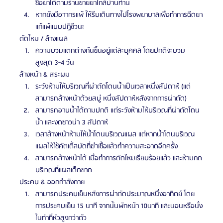
ซื้อยาได้ตามร้านขายยาใกล้บ้านท่าน
หากยังมีอาากรแพ้ ให้รีบเดินทางไปโรงพยาบาลเพื่อทําการฉีดยา
แก้แพ้แบบปฏิชีวนะ
ตัดไหม / ล้างแผล
ความบวมแตกต่างกันขึ้นอยู่แต่ละบุคคล โดยปกติจะบวม
สูงสุด 3-4 วัน
ล้างหน้า & สระผม
ระวังห้ามให้บริเวณที่ผ่าตัดโดนน้ำเป็นเวลาหนึ่งสัปดาห์ (แต่
สามารถล้างหน้าด้วยสบู่ หนึ่งสัปดาห์หลังจากการผ่าตัด)
สามารถอาบน้ำได้ตามปกติ แต่ระวังห้ามให้บริเวณที่ผ่าตัดโดน
น้ำ และงดซาวน่า 3 สัปดาห์
เวลาล้างหน้าห้ามให้น้ำโดนบริเวณแผล แต่หากน้ำโดนบริเวณ
แผลให้ใช้คัตเติ้ลบัดที่ฆ่าเชื้อแล้วทําความสะอาดอีกครั้ง
สามารถล้างหน้าได้ เมื่อทำการตัดไหมเรียบร้อยแล้ว และห้ามกด
บริเวณที่แผลเด็ดขาด
ประคบ & ออกกําลังกาย
สามารถประคบเย็นหลังการผ่าตัดประมาณหนึ่งอาทิตย์ โดย
การประคบเย็น 15 นาที จากนั้นพักหน้า 10นาที และนอนหรือนั่ง
ในท่าที่หัวสูงกว่าตัว