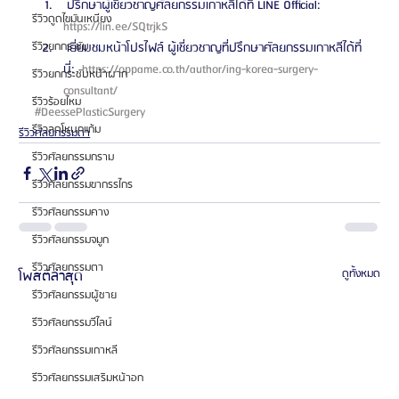
 ปรึกษาผู้เชี่ยวชาญศัลยกรรมเกาหลีได้ที่ LINE Official: 
รีวิวดูดไขมันเหนียง
https://lin.ee/SQtrjkS 
รีวิวยกกระชับ
 เยี่ยมชมหน้าโปรไฟล์ ผู้เชี่ยวชาญที่ปรึกษาศัลยกรรมเกาหลีได้ที่
นี่: 
 https://oppame.co.th/author/ing-korea-surgery-
รีวิวยกกระชับหน้าผาก
consultant/ 
รีวิวร้อยไหม
#DeessePlasticSurgery
รีวิวลดโหนกแก้ม
รีวิวศัลยกรรมตา
รีวิวศัลยกรรมกราม
รีวิวศัลยกรรมขากรรไกร
รีวิวศัลยกรรมคาง
รีวิวศัลยกรรมจมูก
รีวิวศัลยกรรมตา
โพสต์ล่าสุด
ดูทั้งหมด
รีวิวศัลยกรรมผู้ชาย
รีวิวศัลยกรรมวีไลน์
รีวิวศัลยกรรมเกาหลี
รีวิวศัลยกรรมเสริมหน้าอก