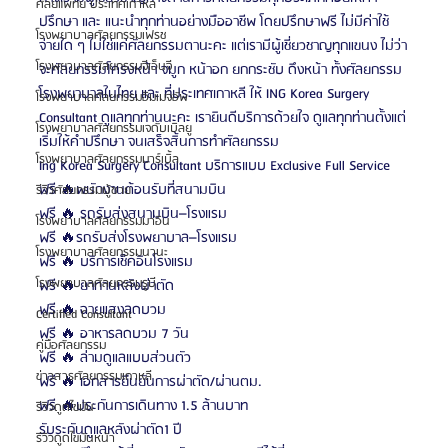
ศัลยแพทย์ ประเทศเกาหลี
ปรึกษา และ แนะนำทุกท่านอย่างมืออาชีพ โดยปรึกษาฟรี ไม่มีค่าใช้
โรงพยาบาลศัลยกรรมเฟรช
จ่ายใด ๆ ไม่ใช่แค่ศัลยกรรมตานะคะ แต่เรามีผู้เชี่ยวชาญทุกแขนง ไม่ว่า
โรงพยาบาลศัลยกรรมจีเอ็นจี
จะศัลยกรรมโครงหน้า จมูก หน้าอก ยกกระชับ ดึงหน้า ทั้งศัลยกรรม
โรงพยาบาลในไทย และ ที่ประเทศเกาหลี ให้ ING Korea Surgery 
โรงพยาบาลศัลยกรรมอิมเมจอัพ
Consultant ดูแลทุกท่านนะคะ เรายินดีบริการด้วยใจ ดูแลทุกท่านตั้งแต่
โรงพยาบาลศัลยกรรมเจดับเบิลยู
เริ่มให้คำปรึกษา จนเสร็จสิ้นการทำศัลยกรรม
โรงพยาบาลศัลยกรรมมาร์เบิ้ล
Ing Korea Surgery Consultant บริการแบบ Exclusive Full Service 
ฟรี 🔥พนักงานต้อนรับที่สนามบิน
รีวิวศัลยกรรมผู้ชาย
ฟรี 🔥 รถรับส่งสนามบิน–โรงแรม
โรงพยาบาลศัลยกรรมมาอิน
ฟรี 🔥รถรับส่งโรงพยาบาล–โรงแรม
โรงพยาบาลศัลยกรรมนานะ
ฟรี 🔥 บริการเช็คอินโรงแรม
โรงพยาบาลศัลยกรรมรูบี
ฟรี 🔥 ยาทานหลังผ่าตัด
ฟรี 🔥 ฉายแสงลดบวม
Certified Consultant
ฟรี 🔥 อาหารลดบวม 7 วัน
คู่มือศัลยกรรม
ฟรี 🔥 ล่ามดูแลแบบส่วนตัว
ข่าวสารศัลยกรรมเกาหลี
ฟรี 🔥 เอกสารยืนยันการผ่าตัด/ผ่านตม.
ฟรี 🔥ประกันการเดินทาง 1.5 ล้านบาท
รีวิวดูดไขมัน
รับระกันดูแลหลังผ่าตัด1 ปี 
รีวิวดูดไขมันหน้า