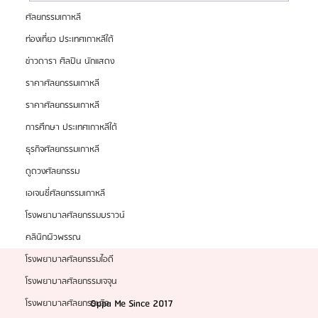
ศัลยกรรมเกาหลี
รีวิว: ศัลยกรรมแก้ไขตำแหน่งคิ้ว เปลือกตาล่าง และยก
ท่องเที่ยว ประเทศเกาหลีใต้
กระชับหน้าแก้ม | โรงพยาบาลศัลยกรรมเอโตน (Etonne
ข่าวดารา ศิลปิน นักแสดง
Plastic Surgery)
ราคาศัลยกรรมเกาหลี
ราคาศัลยกรรมเกาหลี
การศึกษา ประเทศเกาหลีใต้
ธุรกิจศัลยกรรมเกาหลี
ดูดวงศัลยกรรม
เอเจนซี่ศัลยกรรมเกาหลี
โรงพยาบาลศัลยกรรมบราวน์
คลินิกผิวพรรณ
โรงพยาบาลศัลยกรรมไอดี
โรงพยาบาลศัลยกรรมเจจุน
Oppa Me Since 2017
โรงพยาบาลศัลยกรรมวิว