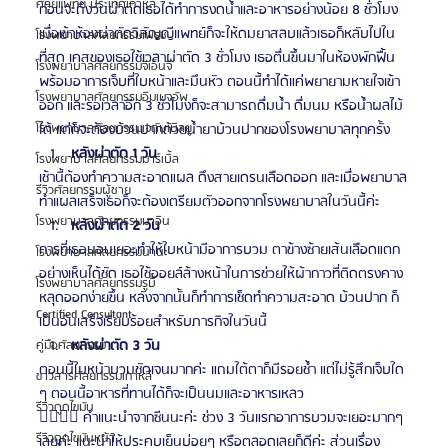
ศัลยแพทย์ ประเทศเกาหลี
ก่อนจะถึงวันผ่าตัดเธอได้ทำการงดน้ำและอาหารอย่างน้อย 8 ชั่วโมง 
เมื่อเข้าห้องผ่าตัดวิสัญญีแพทย์ก็จะให้ดมยาสลบแล้วเธอก็หลับไปใน
โรงพยาบาลศัลยกรรมเฟรช
ที่สุด เคสของเธอใช้เวลาผ่าตัด 3 ชั่วโมง เธอตื่นขึ้นมาในห้องพักฟื้น
โรงพยาบาลศัลยกรรมจีเอ็นจี
พร้อมอาการเจ็บที่ใบหน้าและมึนหัว ตอนนี้ทำได้แค่พยายามหายใจเข้า
โรงพยาบาลศัลยกรรมอิมเมจอัพ
ออก และรอเวลาอีก 3 ชั่วโมงก็จะสามารถดื่มน้ำ ดื่มนม หรือน้ำผลไม้
โรงพยาบาลศัลยกรรมเจดับเบิลยู
ได้ แต่ก็จะต้องบ้วนปากด้วยน้ำยาบ้วนปากของโรงพยาบาลทุกครั้ง
หลังผ่าตัด 1 วัน
โรงพยาบาลศัลยกรรมมาร์เบิ้ล
เช้านี้ต้องทำความสะอาดแผล ดึงสายเดรนเลือดออก และเมื่อพยาบาล
รีวิวศัลยกรรมผู้ชาย
ทำแผลเสร็จเธอก็จะต้องเตรียมตัวออกจากโรงพยาบาลในวันนี้ค่ะ
โรงพยาบาลศัลยกรรมมาอิน
หลังผ่าตัด 2 วัน
การที่เธอนอนเยอะทำให้ใบหน้ามีอาการบวม ตาข้างซ้ายเส้นเลือดแตก
โรงพยาบาลศัลยกรรมนานะ
อย่างเห็นได้ชัด เธอใช้ออยล์ล้างหน้าในการช่วยให้ผ้ากาวที่ติดตรงคาง
โรงพยาบาลศัลยกรรมรูบี
หลุดออกง่ายขึ้น หลังจากนั้นก็ทำการเช็ดทำความสะอาด บ้วนปาก ก็
Certified Consultant
เป็นอันเสร็จเรียบร้อยสำหรับภารกิจในวันนี้
หลังผ่าตัด 3 วัน
คู่มือศัลยกรรม
ตอนนี้ใบหน้าบวมชัดเจนมากค่ะ แถมใต้ตาก็มีรอยช้ำ แต่ไม่รู้สึกเจ็บใด 
ข่าวสารศัลยกรรมเกาหลี
ๆ ตอนนี้อาหารที่ทานได้ก็จะเป็นนมและอาหารเหลว
รีวิวดูดไขมัน
👉🏻👉🏻 คำแนะนำจากซีนนะค่ะ ช่วง 3 วันแรกอาการบวมจะเยอะมากๆ
รีวิวดูดไขมันหน้า
เลยค่ะ แนะนำให้ประคบเย็นบ่อยๆ หรือตลอดเลยก็ดีค่ะ ส่วนเรื่อง