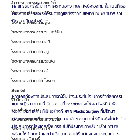
ข่าวสารศัลยกรรม ประเทศไทย
ศัลยกรรมครั้งนี้มาก ๆ เพราะนอกจากผลลัพธ์จะออกมาในแบบที่เธอ
โรงพยาบาลศัลยกรรมอีพิก
ต้องการแล้ว เธอยังได้รับการดูแลทั้งจากทีมแพทย์ ทีมพยาบาล รวม
ถึงล่ามเป็นอย่างดี
โรงพยาบาลศัลยกรรมยูโน
โรงพยาบาลศัลยกรรมวันเปอร์เซ็น
โรงพยาบาลศัลยกรรมเอบี
โรงพยาบาลศัลยกรรมอียู
โรงพยาบาลศัลยกรรมวอนจิน
โรงพยาบาลศัลยกรรมอูรี
โรงพยาบาลศัลยกรรมไพรเวท
Stem Cell
หากใครต้องการประสบการณ์อันน่าจะประทับใจในการทำศัลยกรรม
รีวิวฉีดไขมัน
แบบหญิงสาวท่านนี้ รับรองว่าที่ Banobagi จะให้ผลลัพธ์ที่น่าพึง
แนะนำโรงพยาบาล
พอใจ และดูแลคนไข้เป็นอย่างดี 
RYN Plastic Surgery ที่ปรึกษา
ศัลยกรรมเกาหลี
 สามารถทำความฝันของทุกคนให้เป็นจริงได้ค่ะ ด้วย
แนะนำการทำศัลยกรรมความงาม
ประสบการณ์ส่งเคสศัลยกรรมไปที่ประเทศเกาหลีมาแล้วมากมาย 
โรงพยาบาลศัลยกรรมดีเซ่
พร้อมให้คำแนะนำและคำปรึกษาต้องแต่เริ่มต้นจนจบกระบวนการ
โรงพยาบาลจิวเวลรี่