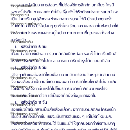
อาหารแนะนำเป็นอาหารอ่อนๆ ที่ไม่ต้องใช้การฉีกกัก บดเคี้ยว ใครมี
รีวิวดูดไขมันเหนียง
พวกเวโปรตีน ทานเลยค่ะ ทำให้เราฟื้นตัวได้เร็วด้วยค่ะอาหารแนะนำ จะ
รีวิวยกกระชับ
เป็น ไอศครีม ซุปฟักทอง ช่วยลดอาการบวมได้ดี บ้วนปากทุกครั้ง
รีวิวยกกระชับหน้าผาก
หลังทานอาหาร บ้วนบ่อยๆ ทุกชั่วโมง รักษาความสะอาดในช่องปากให้
สะอาดนะค่ะ เพราะแผลจะอยู่ในปาก ทานยาตามที่คุณหมอสั่งอย่าง
รีวิวร้อยไหม
เคร่งครัด
รีวิวลดโหนกแก้ม
หลังผ่าตัด 6 วัน
รีวิวศัลยกรรมกราม
เกือบ 1 สัปดาห์แล้วอาการบวมลดลงนิดหน่อย รอยช้ำใต้ตาเริ่มเป็นสี
รีวิวศัลยกรรมขากรรไกร
เหลือง ประคบเย็นวนไปค่ะ สามารถทาครีมบำรุงได้ตามปกติเลย
หลังผ่าตัด 8 วัน
รีวิวศัลยกรรมคาง
จริง ๆ แล้วเธอต้องตัดไหมเมื่อวาน แต่ดันตรงกับวันหยุดนักขัตฤกษ์ 
รีวิวศัลยกรรมจมูก
จึงต้องเลื่อนมาเป็นวันนี้แทน เธอบอกว่าการตัดไหมใช้เวลาไม่นานและ
รีวิวศัลยกรรมตา
ไม่เจ็บค่ะ หลังจากนั้นยังได้ไปใช้บริการนวดหน้าลดบวมของโรง
พยาบาลบาโนบากิด้วย แต่เป็นอีกตึกนึงที่อยู่แยกออกไป
รีวิวศัลยกรรมผู้ชาย
หลังผ่าตัด 11 วัน
รีวิวศัลยกรรมวีไลน์
รอยเขียวช้ำเริ่มกลายเป็นสีเหลืองแล้วค่ะ อาการบวมลดลง โครงหน้า
รีวิวศัลยกรรมเกาหลี
เรียวเริ่มชัดเจนมากขึ้น เธอจะเน้นการเดินเยอะ ๆ แต่ไม่หักโหมนะคะ 
รีวิวศัลยกรรมเสริมหน้าอก
เพราะจะช่วยลดอาการบวมได้ ซีนแนะนำให้ทุกคนออกกำลังกายเบาๆ 