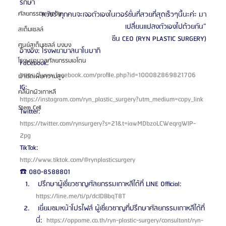
รักษา
“หวังว่าทุกคนจะเจอตัวเองในเวอร์ชั่นที่สวยที่สุดเร็วๆนี้นะค่ะ มา
ศัลยกรรมชะลอวัย
เปลี่ยนแปลงตัวเองไปด้วยกัน”
สเต็มเซลล์
ซีน CEO (RYN PLASTIC SURGERY)
ศูนย์สเต็มเซลล์ บงบง
อ้างอิง: โรงพยาบาลนาโนบากิ
โรงพยาบาลศัลยกรรมเอโตน
Facebook:
https://www.facebook.com/profile.php?id=100082869821706
ผ่าตัดเพิ่มความสูง
IG:
คลินิกผิวเกาหลี
https://instagram.com/ryn_plastic_surgery?utm_medium=copy_link
Stem Cell
Twitter:
https://twitter.com/rynsurgery?s=21&t=iawMDbzoLCWeqrgWlP-
2pg
TikTok:
http://www.tiktok.com/@rynplasticsurgery
☎️ 080-8588801 
 ปรึกษาผู้เชี่ยวชาญศัลยกรรมเกาหลีได้ที่ LINE Official: 
https://line.me/ti/p/dcIDBbqT8T 
 เยี่ยมชมหน้าโปรไฟล์ ผู้เชี่ยวชาญที่ปรึกษาศัลยกรรมเกาหลีได้ที่
นี่: 
 https://oppame.co.th/ryn-plastic-surgery/consultant/ryn-