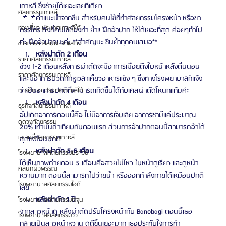
เกาหลี ซึ่งช่วยได้เยอะเลยทีเดียว
ศัลยกรรมเกาหลี
📌📌คำแนะนำจากซีน สำหรับคนไข้ที่ทำศัลยกรรมโครงหน้า หรือขา
ท่องเที่ยว ประเทศเกาหลีใต้
กรรไกร สิ่งที่คนไข้ต้องทำ ย้ำ!! ฝึกอ้าปาก ให้ได้เยอะที่สุด ค่อยๆทำไป
ค่ะ ฝึกอ้าปากนะค่ะ **สำคัญนะ ซีนย้ำทุกคนเสมอ**
ข่าวดารา ศิลปิน นักแสดง
หลังผ่าตัด 2 เดือน
ราคาศัลยกรรมเกาหลี
ช่วง 1-2 เดือนหลังการผ่าตัดจะมีอาการเมื่อยตึงใบหน้าหลังตื่นนอน 
ราคาศัลยกรรมเกาหลี
และมีอาการปวดกกหูเวลาเคี้ยวอาหารแข็ง ๆ ซึ่งทางโรงพยาบาลก็แจ้ง
ว่าเป็นอาการปกติที่สามารถเกิดขึ้นได้กับเศสผ่าตัดโหนกแก้มค่ะ
การศึกษา ประเทศเกาหลีใต้
หลังผ่าตัด 4 เดือน
ธุรกิจศัลยกรรมเกาหลี
อัปเดตอาการตอนนี้คือ ไม่มีอาการเจ็บเลย อาการชามีแค่ประมาณ 
ดูดวงศัลยกรรม
20% เท่านั้นถ้าเทียบกับตอนแรก ส่วนการอ้าปากตอนนี้สามารถอ้าได้
เอเจนซี่ศัลยกรรมเกาหลี
สุดเหมือนปกติ
หลังผ่าตัด 5-6 เดือน
โรงพยาบาลศัลยกรรมบราวน์
ได้เห็นภาพถ่ายตอน 5 เดือนคือสวยไม่ไหว ใบหน้าดูเรียว และดูหน้า
คลินิกผิวพรรณ
หวานมาก ตอนนี้สามารถไปว่ายน้ำ หรือออกกำลังกายได้เหมือนปกติ
โรงพยาบาลศัลยกรรมไอดี
เลย
หลังผ่าตัด 1 ปี
โรงพยาบาลศัลยกรรมเจจุน
จากสาวหน้าดุ หลังผ่าตัดปรับโครงหน้ากับ Banobagi ตอนนี้เธอ
โรงพยาบาลศัลยกรรมวิว
กลายเป็นสาวหน้าหวาน ดูดีขึ้นเยอะมาก เธอประทับใจการทำ