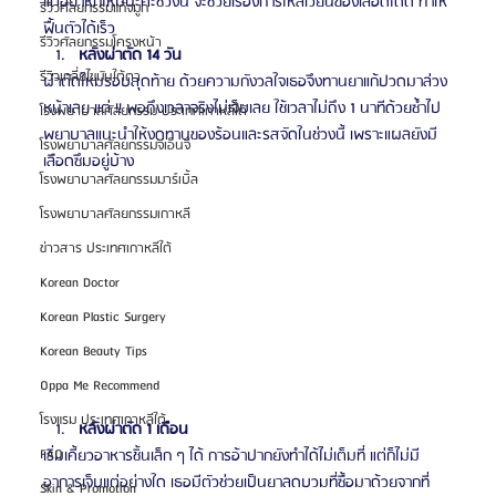
แต่อย่าหักโหมนะค่ะช่วงนี้ จะช่วยเรื่องการไหลเวียนของเลือดได้ดี ทำให้
รีวิวศัลยกรรมแก้จมูก
ฟื้นตัวได้เร็ว
รีวิวศัลยกรรมโครงหน้า
หลังผ่าตัด 14 วัน
รีวิวเกลี่ยไขมันใต้ตา
ผ่าตัดไหมรอบสุดท้าย ด้วยความกังวลใจเธอจึงทานยาแก้ปวดมาล่วง
หน้าเลย แต่ !! พอถึงเวลาจริงไม่เจ็บเลย ใช้เวลาไม่ถึง 1 นาทีด้วยซ้ำไป 
โรงพยาบาลศัลยกรรม ประเทศเกาหลีใต้
พยาบาลแนะนำให้งดทานของร้อนและรสจัดในช่วงนี้ เพราะแผลยังมี
โรงพยาบาลศัลยกรรมจีเอ็นจี
เลือดซึมอยู่บ้าง
โรงพยาบาลศัลยกรรมมาร์เบิ้ล
โรงพยาบาลศัลยกรรมเกาหลี
ข่าวสาร ประเทศเกาหลีใต้
Korean Doctor
Korean Plastic Surgery
Korean Beauty Tips
Oppa Me Recommend
โรงแรม ประเทศเกาหลีใต้
หลังผ่าตัด 1 เดือน
เริ่มเคี้ยวอาหารชิ้นเล็ก ๆ ได้ การอ้าปากยังทำได้ไม่เต็มที่ แต่ก็ไม่มี
FAQ
อาการเจ็บแต่อย่างใด เธอมีตัวช่วยเป็นยาลดบวมที่ซื้อมาด้วยจากที่
Skin & Promotion