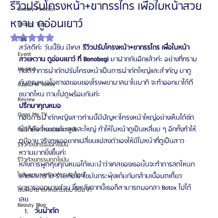
รีวิวปรับโครงหน้า+ขากรรไกร เพื่อใบหน้าสวย
Beauty Podcast
หวาน ดูอ่อนเยาว์
Beauty Tips
ได้รับ NaN เต็ม 5 ดาว
Tips
สวัสดีค่ะ วันนี้ซีน มีเคส 
รีวิวปรับโครงหน้า+ขากรรไกร เพื่อใบหน้า
Event
สวยหวาน ดูอ่อนเยาว์ ที่ Banobagi
 มาฝากกันอีกแล้วค่ะ อย่างที่ทราบ
Medical
กันดีว่าการผ่าตัดปรับโครงหน้าเป็นการผ่าตัดใหญ่และสำคัญ มาดู
กันคุณหมอโอชางฮยอนของโรงพยาบาลบาโนบากิ จะทำออกมาได้ดี
Oppa Me Today
ขนาดไหน ตามไปดูพร้อมกันค่ะ
Review
ปรึกษาคุณหมอ
Oppa Me TV
ก่อนการผ่าตัดหญิงสาวท่านนี้มีปัญหาโครงหน้าใหญ่อย่างเห็นได้ชัด 
นั่นก็คือ โหนกแก้มสูงและใหญ่ ทำให้ใบหน้าดูเป็นเหลี่ยม ๆ อีกทั้งทำให้
ที่ปรึกษาศัลยกรรมเกาหลี
ดูมีอายุ จริงๆเธออยากเปลี่ยนแปลงตัวเองให้มีใบหน้าที่ดูเป็นสาว
รีวิวศัลยกรรมฉีดไขมัน
หวานมากยิ่งขึ้นค่ะ
รีวิวศัลยกรรมดูดไขมัน
หลังการพูดคุยคุณหมอได้แนะนำว่าเคสของเธอนั้นจะทำการลดโหนก
โรงพยาบาลศัลยกรรมเอท็อป
แก้มและกราม ร่วมกับเอาไขมันกระพุ้งแก้มกับกล้ามเนื้อบดเคี้ยว
อาหารออกบางส่วน ซึ่งหลังจากนี้เธอก็สามารถบอกลา Botox ไปได้
โรงพยาบาลศัลยกรรมบาโนบากิ
เลย
Beauty Blog
วันผ่าตัด