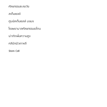
ศัลยกรรมชะลอวัย
สเต็มเซลล์
ศูนย์สเต็มเซลล์ บงบง
โรงพยาบาลศัลยกรรมเอโตน
ผ่าตัดเพิ่มความสูง
คลินิกผิวเกาหลี
Stem Cell