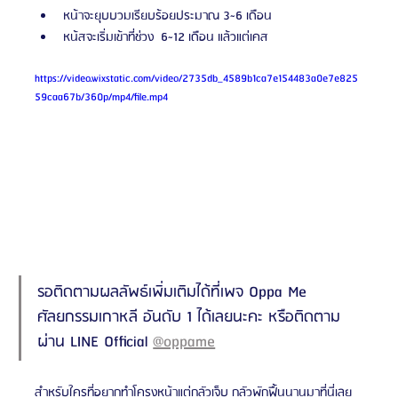
หน้าจะยุบบวมเรียบร้อยประมาณ 3~6 เดือน
หน้สจะเริ่มเข้าที่ช่วง  6~12 เดือน แล้วแต่เคส
https://video.wixstatic.com/video/2735db_4589b1ca7e154483a0e7e825
59caa67b/360p/mp4/file.mp4
รอติดตามผลลัพธ์เพิ่มเติมได้ที่เพจ Oppa Me 
ศัลยกรรมเกาหลี อันดับ 1 ได้เลยนะคะ หรือติดตาม
ผ่าน LINE Official 
@oppame
สำหรับใครที่อยากทำโครงหน้าแต่กลัวเจ็บ กลัวพักฟื้นนานมาที่นี่เลย