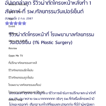
อัปเดตล่าสุด รีวิวผ่าตัดโครงหน้าหลังทำ 1
Beauty Podcast
สัปดาห์ ที่ รพ.ศัลยกรรมวันเปอร์เซ็นต์
Beauty Tips
อัปเดตเมื่อ
2 ก.ย. 2567
Tips
ได้รับ NaN เต็ม 5 ดาว
Event
รีวิวผ่าตัดโครงหน้าที่ โรงพยาบาลศัลยกรรม
Medical
Oppa Me Today
วันเปอร์เซ็น (1% Plastic Surgery)
Review
Oppa Me TV
ที่ปรึกษาศัลยกรรมเกาหลี
รีวิวศัลยกรรมฉีดไขมัน
รีวิวศัลยกรรมดูดไขมัน
โรงพยาบาลศัลยกรรมเอท็อป
โรงพยาบาลศัลยกรรมบาโนบากิ
อันนยองค่าทุกคน วันนี้ยูกิจะมารีวิวการเข้ารับการปรึกษาและผ่าตัดที่ 
รพ.1%  ดูมาหลาย รพ.มากกกกกกก จริงๆ รพ.ที่ดังเรื่องโครงหน้ามี
Beauty Blog
ไม่เยอะหรอกค่ะ เลือกตามสไตล์ที่ชอบและปลอดภัย ที่นี่ถ้าผู้หญิงเขา