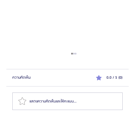
ความคิดเห็น
0.0 / 5 (0)
แสดงความคิดเห็นและให้คะแนน...
โรมแรมใกล้โรงพยาบาลศัลยกรรมวันเปอร์เซ็นต์ (1%
Plastic Surgery)