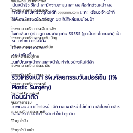
ศัลยแพทย์ ประเทศเกาหลี
เน้นหน้าเร็ว วีไลน์ และมีความละมุน และ ผช คือสัดส่วนหน้า ผช 
โรงพยาบาลศัลยกรรมเฟรช
เกาหลีเลย ไปหารีวิวดูกันได้ที่ 
oppame.com
 นะคะ หรือขอเจ้าหน้าที่
ก็ได้ งานโครงหน้า ตา จมูก ผช ที่นี่ก็หล่อแบบโอปป้า
โรงพยาบาลศัลยกรรมจีเอ็นจี
โรงพยาบาลศัลยกรรมอิมเมจอัพ
โอเคกลับมาดูรีวิวยูกิก่อนะคะทุกคน 55555 (ยูกิเป็นคนไทยนะคะ) เป้า
โรงพยาบาลศัลยกรรมเจดับเบิลยู
หมายทำหน้าครั้งนี้คือ
โรงพยาบาลศัลยกรรมมาร์เบิ้ล
1.โครงหน้าต้องเล็กลง 
2.หน้าเรียวขึ้น
รีวิวศัลยกรรมผู้ชาย
3.แก้ปัญหาหน้ากลมและหน้าไม่เท่ากันอย่างเห็นได้ชัด
โรงพยาบาลศัลยกรรมมาอิน
โรงพยาบาลศัลยกรรมนานะ
รีวิวโครงหน้า รพ.ศัลยกรรมวันเปอร์เซ็น (1% 
โรงพยาบาลศัลยกรรมรูบี
Plastic Surgery) 
Certified Consultant
ก่อนผ่าตัด
คู่มือศัลยกรรม
ภาพก่อนผ่าตัดโครงหน้า มีความกังวลหน้าไม่เท่ากัน และใบหน้ากลาง
ข่าวสารศัลยกรรมเกาหลี
ค่อนข้างกว้างเลยทำให้เลยทำให้น่าดูกลม
รีวิวดูดไขมัน
รีวิวดูดไขมันหน้า