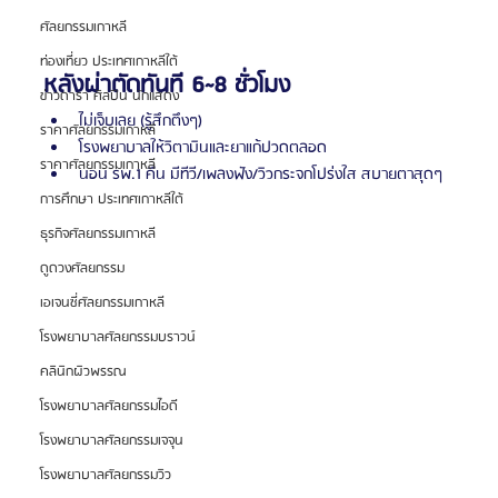
ศัลยกรรมเกาหลี
ท่องเที่ยว ประเทศเกาหลีใต้
หลังผ่าตัดทันที 6~8 ชั่วโมง
ข่าวดารา ศิลปิน นักแสดง
ไม่เจ็บเลย (รู้สึกตึงๆ)
ราคาศัลยกรรมเกาหลี
โรงพยาบาลให้วิตามินและยาแก้ปวดตลอด
ราคาศัลยกรรมเกาหลี
นอน รพ.1 คืน มีทีวี/เพลงฟัง/วิวกระจกโปร่งใส สบายตาสุดๆ
การศึกษา ประเทศเกาหลีใต้
ธุรกิจศัลยกรรมเกาหลี
ดูดวงศัลยกรรม
เอเจนซี่ศัลยกรรมเกาหลี
โรงพยาบาลศัลยกรรมบราวน์
คลินิกผิวพรรณ
โรงพยาบาลศัลยกรรมไอดี
โรงพยาบาลศัลยกรรมเจจุน
โรงพยาบาลศัลยกรรมวิว