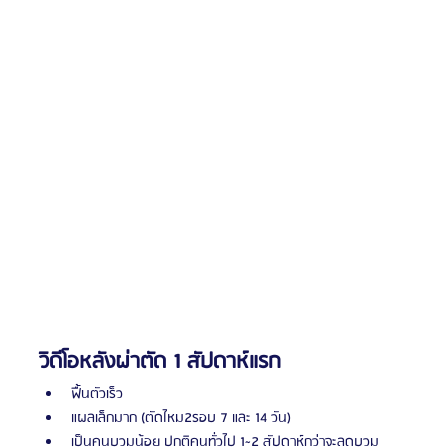
วิดีโอหลังผ่าตัด 1 สัปดาห์แรก
ฟื้นตัวเร็ว
แผลเล็กมาก (ตัดไหม2รอบ 7 และ 14 วัน)
เป็นคนบวมน้อย ปกติคนทั่วไป 1~2 สัปดาห์กว่าจะลดบวม