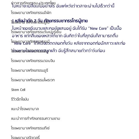
ข่าวสารศัลยกรรม ประเทศไทย
ใบหน้าจะเปลี่ยนไปอย่างไร ฉันแค่หวังว่าเวลาจะผ่านไปเร็วกว่านี้
โรงพยาบาลศัลยกรรมอีพิก
| หลังผ่าตัด 2 วัน ศัลยกรรมขากรรไกรผู้ชาย
โรงพยาบาลศัลยกรรมยูโน
ใบหน้าของฉันบวมและคอยังแสบอยู่ ฉันได้รับ “New Care” เป็นมื้อ
โรงพยาบาลศัลยกรรมวันเปอร์เซ็น
อาหาร แต่กลืนของเหลวได้ยาก ฉันคิดว่าในที่สุดฉันก็สามารถดื่ม 
โรงพยาบาลศัลยกรรมเอบี
“New Care” ได้หนึ่งขวดตลอดทั้งวัน หลังจากถอดท่อปัสสาวะและท่อ
ช่วยหายใจออกจากจมูกแล้ว ฉันรู้สึกสบายตัวกว่าวันก่อน
โรงพยาบาลศัลยกรรมอียู
โรงพยาบาลศัลยกรรมวอนจิน
โรงพยาบาลศัลยกรรมอูรี
โรงพยาบาลศัลยกรรมไพรเวท
Stem Cell
รีวิวฉีดไขมัน
แนะนำโรงพยาบาล
แนะนำการทำศัลยกรรมความงาม
โรงพยาบาลศัลยกรรมดีเซ่
โรงพยาบาลจิวเวลรี่