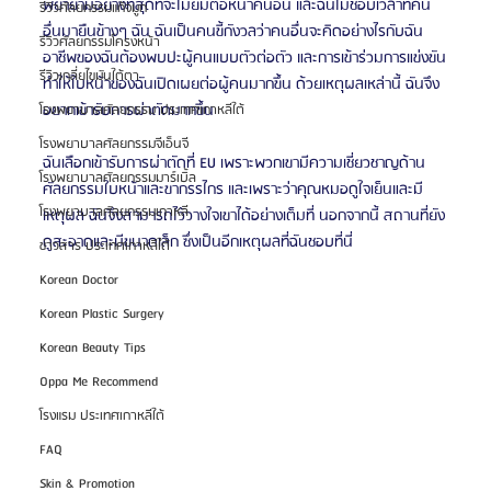
พยายามอย่างที่สุดที่จะไม่ยิ้มต่อหน้าคนอื่น และฉันไม่ชอบเวลาที่คน
รีวิวศัลยกรรมแก้จมูก
อื่นมายืนข้างๆ ฉัน ฉันเป็นคนขี้กังวลว่าคนอื่นจะคิดอย่างไรกับฉัน 
รีวิวศัลยกรรมโครงหน้า
อาชีพของฉันต้องพบปะผู้คนแบบตัวต่อตัว และการเข้าร่วมการแข่งขัน
รีวิวเกลี่ยไขมันใต้ตา
ทำให้ใบหน้าของฉันเปิดเผยต่อผู้คนมากขึ้น ด้วยเหตุผลเหล่านี้ ฉันจึง
อยากเข้ารับการผ่าตัดมากขึ้น
โรงพยาบาลศัลยกรรม ประเทศเกาหลีใต้
โรงพยาบาลศัลยกรรมจีเอ็นจี
ฉันเลือกเข้ารับการผ่าตัดที่ EU เพราะพวกเขามีความเชี่ยวชาญด้าน
โรงพยาบาลศัลยกรรมมาร์เบิ้ล
ศัลยกรรมใบหน้าและขากรรไกร และเพราะว่าคุณหมอดูใจเย็นและมี
โรงพยาบาลศัลยกรรมเกาหลี
เหตุผล ฉันจึงสามารถไว้วางใจเขาได้อย่างเต็มที่ นอกจากนี้ สถานที่ยัง
ดูสะอาดและมีขนาดเล็ก ซึ่งเป็นอีกเหตุผลที่ฉันชอบที่นี่
ข่าวสาร ประเทศเกาหลีใต้
Korean Doctor
Korean Plastic Surgery
Korean Beauty Tips
Oppa Me Recommend
โรงแรม ประเทศเกาหลีใต้
FAQ
Skin & Promotion