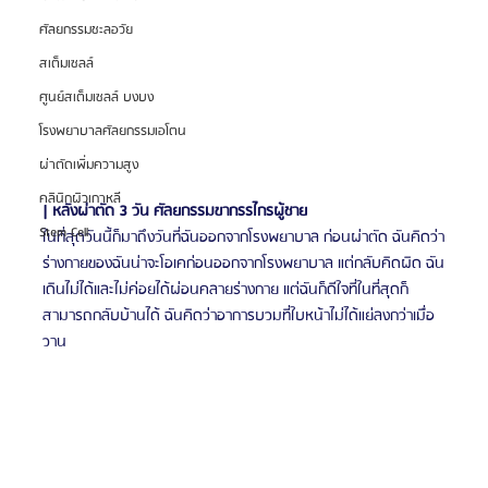
ศัลยกรรมชะลอวัย
สเต็มเซลล์
ศูนย์สเต็มเซลล์ บงบง
โรงพยาบาลศัลยกรรมเอโตน
ผ่าตัดเพิ่มความสูง
คลินิกผิวเกาหลี
| หลังผ่าตัด 3 วัน ศัลยกรรมขากรรไกรผู้ชาย
Stem Cell
ในที่สุดวันนี้ก็มาถึงวันที่ฉันออกจากโรงพยาบาล ก่อนผ่าตัด ฉันคิดว่า
ร่างกายของฉันน่าจะโอเคก่อนออกจากโรงพยาบาล แต่กลับคิดผิด ฉัน
เดินไม่ได้และไม่ค่อยได้ผ่อนคลายร่างกาย แต่ฉันก็ดีใจที่ในที่สุดก็
สามารถกลับบ้านได้ ฉันคิดว่าอาการบวมที่ใบหน้าไม่ได้แย่ลงกว่าเมื่อ
วาน