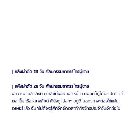
| หลังผ่าตัด 25 วัน ศัลยกรรมขากรรไกรผู้ชาย
| หลังผ่าตัด 28 วัน ศัลยกรรมขากรรไกรผู้ชาย
อาการบวมลดลงมาก และเมื่อฉันถอดหน้ากากออกก็ดูไม่ผิดปกติ แต่
เวลายิ้มหรือแสดงสีหน้าก็ยังดูแปลกๆ อยู่ดี นอกจากจะต้องใช้แผ่น
เวเฟอร์แล้ว ฉันก็ไม่ต้องรู้สึกอึดอัดเวลาทำกิจวัตรประจำวันอีกต่อไป