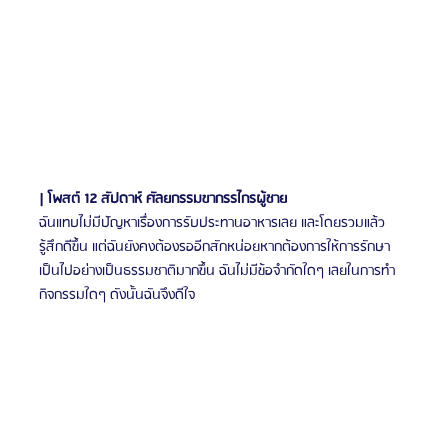
| โพสต์ 12 สัปดาห์ ศัลยกรรมขากรรไกรผู้ชาย
ฉันแทบไม่มีปัญหาเรื่องการรับประทานอาหารเลย และโดยรวมแล้ว
รู้สึกดีขึ้น แต่ฉันยังคงต้องรออีกสักหน่อยหากต้องการให้การรักษา
เป็นไปอย่างเป็นธรรมชาติมากขึ้น ฉันไม่มีข้อจำกัดใดๆ เลยในการทำ
กิจกรรมใดๆ ดังนั้นฉันจึงดีใจ