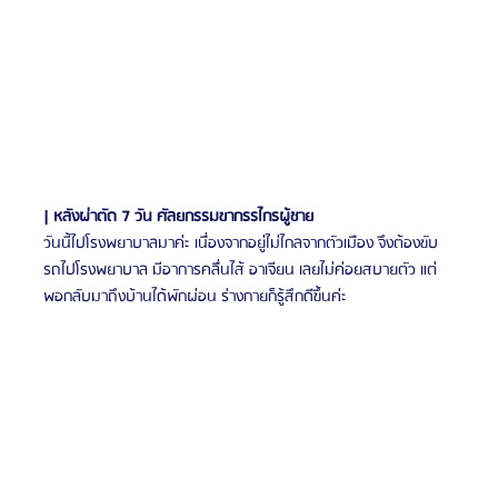
| หลังผ่าตัด 7 วัน ศัลยกรรมขากรรไกรผู้ชาย
วันนี้ไปโรงพยาบาลมาค่ะ เนื่องจากอยู่ไม่ไกลจากตัวเมือง จึงต้องขับ
รถไปโรงพยาบาล มีอาการคลื่นไส้ อาเจียน เลยไม่ค่อยสบายตัว แต่
พอกลับมาถึงบ้านได้พักผ่อน ร่างกายก็รู้สึกดีขึ้นค่ะ