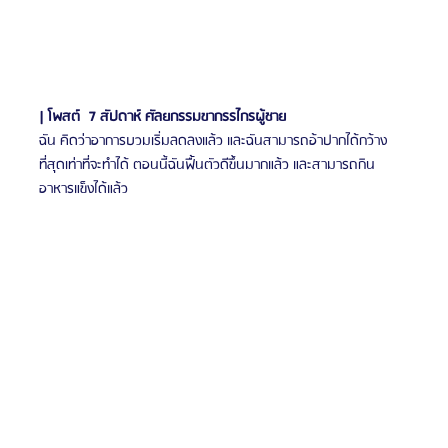
| โพสต์  7 สัปดาห์ ศัลยกรรมขากรรไกรผู้ชาย
ฉัน
คิดว่าอาการบวมเริ่มลดลงแล้ว และฉันสามารถอ้าปากได้กว้าง
ที่สุดเท่าที่จะทำได้ ตอนนี้ฉันฟื้นตัวดีขึ้นมากแล้ว และสามารถกิน
อาหารแข็งได้แล้ว