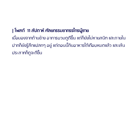
| โพสต์  11 สัปดาห์ ศัลยกรรมขากรรไกรผู้ชาย
เมื่อมองจากด้านข้าง อาการบวมดูดีขึ้น แต่ก็ยังไม่หายสนิท และภายใน
ปากก็ยังรู้สึกแปลกๆ อยู่ แต่ตอนนี้กินอาหารได้เกือบหมดแล้ว และเส้น
ประสาทก็ดูจะดีขึ้น