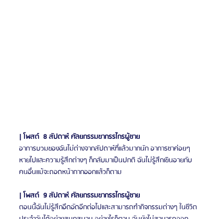
| โพสต์  8 สัปดาห์ ศัลยกรรมขากรรไกรผู้ชาย
อาการบวมของฉันไม่ต่างจากสัปดาห์ที่แล้วมากนัก อาการชาค่อยๆ 
หายไปและความรู้สึกต่างๆ ก็กลับมาเป็นปกติ ฉันไม่รู้สึกเขินอายกับ
คนอื่นแม้จะถอดหน้ากากออกแล้วก็ตาม 
| โพสต์  9 สัปดาห์ ศัลยกรรมขากรรไกรผู้ชาย
ตอนนี้ฉันไม่รู้สึกอึดอัดอีกต่อไปและสามารถทำกิจกรรมต่างๆ ในชีวิต
ประจำวันได้อย่างสนุกสนาน อย่างไรก็ตาม ฉันยังไม่สามารถออก