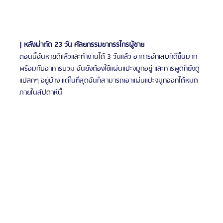
| หลังผ่าตัด 23 วัน ศัลยกรรมขากรรไกรผู้ชาย
ตอนนี้ฉันหายดีแล้วและทำงานได้ 3 วันแล้ว อาการอักเสบก็ดีขึ้นมาก
พร้อมกับอาการบวม ฉันยังต้องใช้แผ่นแปะจมูกอยู่ และการพูดก็ยังดู
แปลกๆ อยู่บ้าง แต่ในที่สุดฉันก็สามารถเอาแผ่นแปะจมูกออกได้หมด
ภายในสัปดาห์นี้