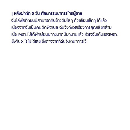
| หลังผ่าตัด 5 วัน ศัลยกรรมขากรรไกรผู้ชาย
ฉันโล่งใจที่ตอนนี้สามารถกินข้าวต้มใสๆ ด้วยช้อนเล็กๆ ได้แล้ว 
เนื่องจากฉันเป็นคนติดฟิตเนส ฉันจึงกังวลเรื่องการสูญเสียกล้าม
เนื้อ เพราะไม่ได้พักผ่อนมากขนาดนี้มานานแล้ว หัวใจฉันเต้นแรงเพราะ
ยังกินอะไรไม่ได้เลย ซึ่งต่างจากที่ฉันจินตนาการไว้