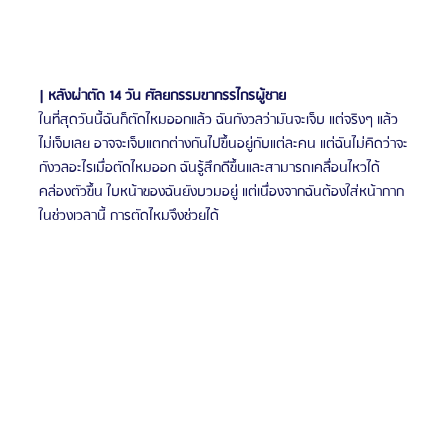
| หลังผ่าตัด 14 วัน ศัลยกรรมขากรรไกรผู้ชาย
ในที่สุดวันนี้ฉันก็ตัดไหมออกแล้ว ฉันกังวลว่ามันจะเจ็บ แต่จริงๆ แล้ว
ไม่เจ็บเลย อาจจะเจ็บแตกต่างกันไปขึ้นอยู่กับแต่ละคน แต่ฉันไม่คิดว่าจะ
กังวลอะไรเมื่อตัดไหมออก ฉันรู้สึกดีขึ้นและสามารถเคลื่อนไหวได้
คล่องตัวขึ้น ใบหน้าของฉันยังบวมอยู่ แต่เนื่องจากฉันต้องใส่หน้ากาก
ในช่วงเวลานี้ การตัดไหมจึงช่วยได้