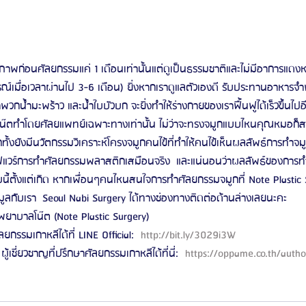
พก่อนศัลยกรรมแค่ 1 เดือนเท่านั้นแต่ดูเป็นธรรมชาติและไม่มีอาการแดง
ูรณ์เมื่อเวลาผ่านไป 3-6 เดือน) ยิ่งหากเราดูแลตัวเองดี รับประทานอาหารจ
นจำพวกน้ำมะพร้าว และน้ำใบบัวบก จะยิ่งทำให้ร่างกายของเราฟื้นฟูได้เร็วขึ้นไปอ
น๊ตทำโดยศัลยแพทย์เฉพาะทางเท่านั้น ไม่ว่าจะทรงจมูกแบบไหนคุณหมอก
กทั้งยังมีนวัตกรรมวิเคราะห์โครงจมูกคนไข้ที่ทำให้คนไข้เห็นผลลัพธ์การทำจมู
วร์การทำศัลยกรรมพลาสติกเสมือนจริง  และแน่นอนว่าผลลัพธ์ของการทำ
ี้ตั้งแต่เกิด หากเพื่อนๆคนไหนสนใจการทำศัลยกรรมจมูกที่ Note Plastic
ูลกับเรา  Seoul Nabi Surgery ได้ทางช่องทางติดต่อด้านล่างเลยนะคะ
ยาบาลโน๊ต (Note Plastic Surgery) 
ลยกรรมเกาหลีได้ที่ LINE Official: 
 http://bit.ly/3029i3W 
ผู้เชี่ยวชาญที่ปรึกษาศัลยกรรมเกาหลีได้ที่นี่: 
 https://oppame.co.th/autho