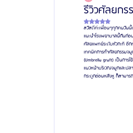
รีวิวศัลยก
ได้รับ NaN เต็ม 5 ดาว
โรงพยาบาลศัลยกรรมเฟรช
โรงพยาบาลศ
สวัสดีค่ะเพื่อนๆทุกคนวันน
แนะนำโรงพยาบาลนี้กันก่อ
ศัลยแพทย์ระดับหัวกะทิ อีกท
รีวิวศัลยกรรมผู้ชาย
โรงพยาบาลศัลยก
เทคนิคการทำศัลยกรรมจมูกท
(Umbrella graft) เป็นการใ
แนวหน้าบริเวณจมูกและปลายจ
ข่าวสารศัลยกรรมเกาหลี
รีวิวดูดไขมัน
กระดูกอ่อนหลังหู ก็สามารถใ