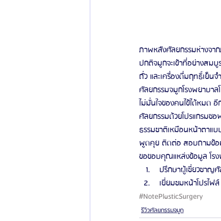
ภาพหลังศัลยกรรมห่างจากภา
ปกติจมูกจะเข้าที่อย่างสมบ
ถั่ว และเครื่องดื่มฤทธิ์เย็
ศัลยกรรมจมูกโรงพยาบาลโ
ไม่มั่นใจของคนไข้ได้หมด อี
ศัลยกรรมด้วยโปรแกรมซอฟแ
ธรรมชาติเหมือนหน้าตาแบบน
พูดคุย ติดต่อ สอบถามข้อม
ขอขอบคุณแหล่งข้อมูล โรงพ
 ปรึกษาผู้เชี่ยวชาญศั
 เยี่ยมชมหน้าโปรไฟล์ 
#NotePlasticSurgery
รีวิวศัลยกรรมจมูก