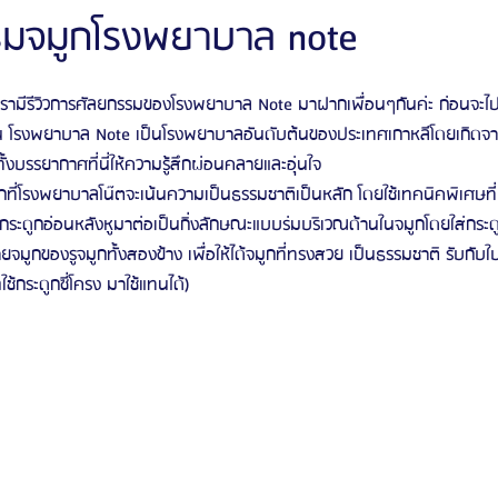
รรมจมูกโรงพยาบาล note
ัลยกรรมจีเอ็นจี
โรงพยาบาลศัลยกรรมอิมเมจอัพ
โรงพยาบาลศัลยกรรมเจดับเบ
ี้เรามีรีวิวการศัลยกรรมของโรงพยาบาล Note มาฝากเพื่อนๆกันค่ะ ก่อนจะไป
น โรงพยาบาล Note เป็นโรงพยาบาลอันดับต้นของประเทศเกาหลีโดยเกิดจ
ั้งบรรยากาศที่นี่ให้ความรู้สึกผ่อนคลายและอุ่นใจ 
รรมมาอิน
โรงพยาบาลศัลยกรรมนานะ
โรงพยาบาลศัลยกรรมรูบี
Certif
ี่โรงพยาบาลโน๊ตจะเน้นความเป็นธรรมชาติเป็นหลัก โดยใช้เทคนิคพิเศษที่
ช้กระดูกอ่อนหลังหูมาต่อเป็นกิ่งลักษณะแบบร่มบริเวณด้านในจมูกโดยใส่กระดู
มูกของรูจมูกทั้งสองข้าง เพื่อให้ได้จมูกที่ทรงสวย เป็นธรรมชาติ รับกับใบ
รีวิวดูดไขมันหน้า
รีวิวดูดไขมันเหนียง
ช้กระดูกซี่โครง มาใช้แทนได้)