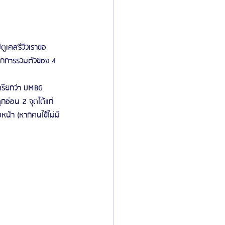
ิลยู
โรงพยาบาลศัลยกรรมมาร์เบิ้ล
ดูเคสรีวิวเราขอ
ากการรวมตัวของ 4 
ied Consultant
คู่มือศัลยกรรม
เรียกว่า UMBG 
กอ่อน 2 จุดได้แก่
หน้า (หากคนไข้ไม่มี