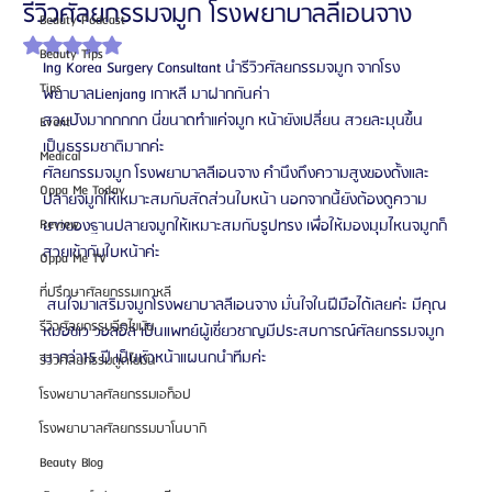
รีวิวศัลยกรรมจมูก โรงพยาบาลลีเอนจาง
Beauty Podcast
ได้รับ NaN เต็ม 5 ดาว
Beauty Tips
Ing Korea Surgery Consultant นำรีวิวศัลยกรรมจมูก จากโรง
Tips
พยาบาลLienjang เกาหลี มาฝากกันค่า
สวยปังมากกกกก นี่ขนาดทำแค่จมูก หน้ายังเปลี่ยน สวยละมุนขึ้น 
Event
เป็นธรรมชาติมากค่ะ
Medical
ศัลยกรรมจมูก โรงพยาบาลลีเอนจาง คำนึงถึงความสูงของดั้งและ
Oppa Me Today
ปลายจมูกให้เหมาะสมกับสัดส่วนใบหน้า นอกจากนี้ยังต้องดูความ
Review
ยาวของฐานปลายจมูกให้เหมาะสมกับรูปทรง เพื่อให้มองมุมไหนจมูกก็
สวยเข้ากับใบหน้าค่ะ
Oppa Me TV
ที่ปรึกษาศัลยกรรมเกาหลี
 สนใจมาเสริมจมูกโรงพยาบาลลีเอนจาง มั่นใจในฝีมือได้เลยค่ะ มีคุณ
รีวิวศัลยกรรมฉีดไขมัน
หมอชเว วอลอิล เป็นแพทย์ผู้เชี่ยวชาญมีประสบการณ์ศัลยกรรมจมูก
มากว่า15 ปี เป็นหัวหน้าแผนกนำทีมค่ะ
รีวิวศัลยกรรมดูดไขมัน
โรงพยาบาลศัลยกรรมเอท็อป
โรงพยาบาลศัลยกรรมบาโนบากิ
Beauty Blog