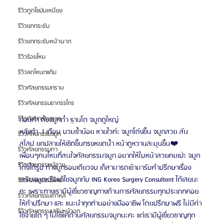
รีวิวดูดไขมันเหนียง
รีวิวยกกระชับ
รีวิวยกกระชับหน้าผาก
รีวิวร้อยไหม
รีวิวลดโหนกแก้ม
รีวิวศัลยกรรมกราม
รีวิวศัลยกรรมขากรรไกร
รีวิวศัลยกรรมคาง
ก่อนทำ ดั้งจมูกต่ำ ฐานโต จมูกดูใหญ่
หลังทำ  1 เดือน บวมช้ำน้อย หายไวค่ะ จมูกโด่งขึ้น จมูกสวย สัน
รีวิวศัลยกรรมจมูก
สโลป ยกปลายให้เชิดขึ้นทรงหยดน้ำ หน้าดูหวานละมุนขึ้น❤️
รีวิวศัลยกรรมตา
เพื่อนๆคนไหนที่สนใจศัลยกรรมจมูก อยากให้ใบหน้าสวยคมเป๊ะ จมูก
รีวิวศัลยกรรมผู้ชาย
โด่งได้รูป ทำจมูกรอบเดียวจบ เก็สามารถเข้ามารับคำปรึกษาเรื่อง
เสริมจมูกหรือแก้ไขจมูกกับ ING Korea Surgery Consultant ได้เลยนะ
รีวิวศัลยกรรมวีไลน์
คะ เพราะทางเรามีผู้เชี่ยวชาญทางด้านการศัลยกรรมทุกประเภทคอย
รีวิวศัลยกรรมเกาหลี
ให้คำปรึกษา และ แนะนำทุกท่านอย่างมืออาชีพ โดยปรึกษาฟรี ไม่มีค่า
รีวิวศัลยกรรมเสริมหน้าอก
ใช้จ่ายใด ๆ ไม่ใช่แค่ด้านศัลยกรรมจมูกนะคะ แต่เรามีผู้เชี่ยวชาญทุก