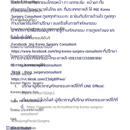
แขนง ไม่ว่าจะศัลยกรรมโครงหน้า ตา ยกกระชับ  หน้าอก ทั้ง
รีวิวศัลยกรรมแก้จมูก
ศัลยกรรมโรงพยาบาลในไทย และ ที่ประเทศเกาหลี ให้ ING Korea 
รีวิวศัลยกรรมโครงหน้า
Surgery Consultant ดูแลทุกท่านนะคะ เรายินดีบริการด้วยใจ ดูแลทุก
รีวิวเกลี่ยไขมันใต้ตา
ท่านตั้งแต่เริ่มให้คำปรึกษา จนเสร็จสิ้นการทำศัลยกรรม
โรงพยาบาลศัลยกรรม ประเทศเกาหลีใต้
ฝากติดตามเพื่อรับข้อมูลความรู้ด้านศัลยกรรม การดูแลตัวเอง และ
โปรโมชั่นได้ที่
โรงพยาบาลศัลยกรรมจีเอ็นจี
Facebook :Ing Korea Surgery Consultant 
โรงพยาบาลศัลยกรรมมาร์เบิ้ล
https://www.facebook.com/Ing-korea-surgery-consultant-ที่ปรึกษา
โรงพยาบาลศัลยกรรมเกาหลี
ความงามและศัลยกรรม-ไทย-เกาหลี-109358135098189/
IG : ing_koreasurgeryconsultant
ข่าวสาร ประเทศเกาหลีใต้
Tiktok : @ing_surgeryconsultant
Korean Doctor
https://vt.tiktok.com/ZSdg8fPwa/ 
Korean Plastic Surgery
 ปรึกษาผู้เชี่ยวชาญศัลยกรรมเกาหลีได้ที่ LINE Official: 
Korean Beauty Tips
https://lin.ee/SQtrjkS 
 เยี่ยมชมหน้าโปรไฟล์ ผู้เชี่ยวชาญที่ปรึกษาศัลยกรรมเกาหลีได้ที่
Oppa Me Recommend
นี่: 
 https://oppame.co.th/author/ing-korea-surgery-
โรงแรม ประเทศเกาหลีใต้
consultant/ 
FAQ
#LienjangPlasticSurgery
รีวิวศัลยกรรมจมูก
Skin & Promotion