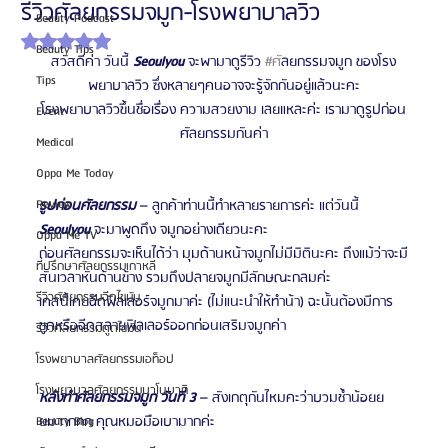
รีวิวศัลยกรรมจมูก-โรงพยาบาลวิว
Beauty Podcast
ได้รับ NaN เต็ม 5 ดาว
Beauty Tips
สวัสดีค่า วันนี้
 Seoulyou
จะพามาดูรีวิว 
#ศ
ัลยกรรมจมูก ของโรง
Tips
พยาบาลวิว ซึ่งหลายๆคนอาจจะรู้จักกันอยู่แล้วนะคะ
โรงพยาบาลวิวขึ้นชื่อเรื่อง ความสวยงาม เลยแหละค่ะ เรามาดูรูปก่อน
Event
ศัลยกรรมกันค่า
Medical
Oppa Me Today
Review
รูปก่อนศัลยกรรม
 – ลูกค้าท่านนี้ทำหลายรายการค่ะ แต่วันนี้ 
Seoulyou
จะมาพูดถึง จมูกอย่างเดียวนะคะ
Oppa Me TV
ก่อนศัลยกรรมจะเห็นได้ว่า มุมด้านหน้าจมูกไม่มีมิตินะคะ ถึงแม้ว่าจะมี
ที่ปรึกษาศัลยกรรมเกาหลี
สันเวลาหันด้านข้าง รวมถึงปลายจมูกมีลักษณะกลมค่ะ
รีวิวศัลยกรรมฉีดไขมัน
เคสนี้เคยฉีดฟิลเลอร์จมูกมาค่ะ (ไม่แนะนำให้ทำน้า) ฉะนั้นต้องมีการ
ขูดหรือฉีดสลายฟิลเลอร์ออกก่อนเสริมจมูกค่า
รีวิวศัลยกรรมดูดไขมัน
โรงพยาบาลศัลยกรรมเอท็อป
โรงพยาบาลศัลยกรรมบาโนบากิ
หลังทำศัลยกรรมจมูก วันที่ 3
 – สังเกตุกันไหมคะว่าบวมช้ำน้อยย
ยมาากกก คุณหมอมือเบามากค่ะ
Beauty Blog