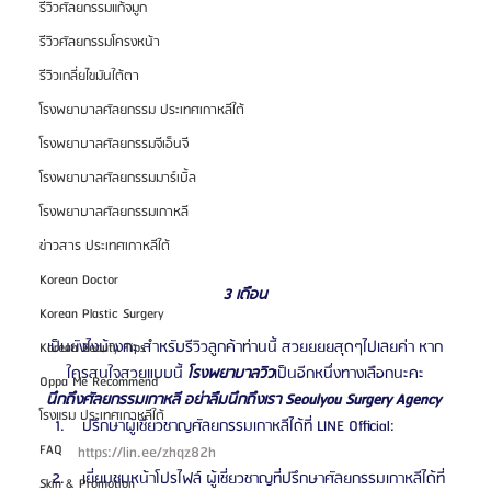
รีวิวศัลยกรรมแก้จมูก
รีวิวศัลยกรรมโครงหน้า
รีวิวเกลี่ยไขมันใต้ตา
โรงพยาบาลศัลยกรรม ประเทศเกาหลีใต้
โรงพยาบาลศัลยกรรมจีเอ็นจี
โรงพยาบาลศัลยกรรมมาร์เบิ้ล
โรงพยาบาลศัลยกรรมเกาหลี
ข่าวสาร ประเทศเกาหลีใต้
Korean Doctor
3 เดือน
Korean Plastic Surgery
เป็นยังไงบ้างคะ สำหรับรีวิวลูกค้าท่านนี้ สวยยยยสุดๆไปเลยค่า หาก
Korean Beauty Tips
ใครสนใจสวยแบบนี้ 
โรงพยาบาลวิว
เป็นอีกหนึ่งทางเลือกนะคะ
Oppa Me Recommend
นึกถึงศัลยกรรมเกาหลี อย่าลืมนึกถึงเรา Seoulyou Surgery Agency
โรงแรม ประเทศเกาหลีใต้
 ปรึกษาผู้เชี่ยวชาญศัลยกรรมเกาหลีได้ที่ LINE Official: 
FAQ
https://lin.ee/zhqz82h 
 เยี่ยมชมหน้าโปรไฟล์ ผู้เชี่ยวชาญที่ปรึกษาศัลยกรรมเกาหลีได้ที่
Skin & Promotion