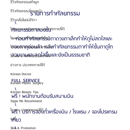
รีวิวศัลยกรรมแก้จมูก
รีวิวศัลยกรรมโครงหน้า
          รายการทำศัลยกรรม
รีวิวเกลี่ยไขมันใต้ตา
ศัลยกรรมตาสองชั้น
โรงพยาบาลศัลยกรรม ประเทศเกาหลีใต้
– ก่อนทำศัลยกรรมตาดวงตาเล็กทำให้ดูไม่สดใสและ
โรงพยาบาลศัลยกรรมจีเอ็นจี
ดวงตาดุอ่อนล้า หลังทำศัลยกรรมตาทำให้ชั้นตาดูโต 
โรงพยาบาลศัลยกรรมมาร์เบิ้ล
สวยงามและสดใสขึ้นและยังเป็นธรรมชาติ
โรงพยาบาลศัลยกรรมเกาหลี
ข่าวสาร ประเทศเกาหลีใต้
Korean Doctor
FULL SERVICE
Korean Plastic Surgery
Korean Beauty Tips
ฟรี ! พนักงานต้อนรับสนามบิน 
Oppa Me Recommend
โรงแรม ประเทศเกาหลีใต้
ฟรี ! บริการจองตั๋วเครื่องบิน / โรงแรม / จองโปรแกรม
เที่ยว
FAQ
Skin & Promotion