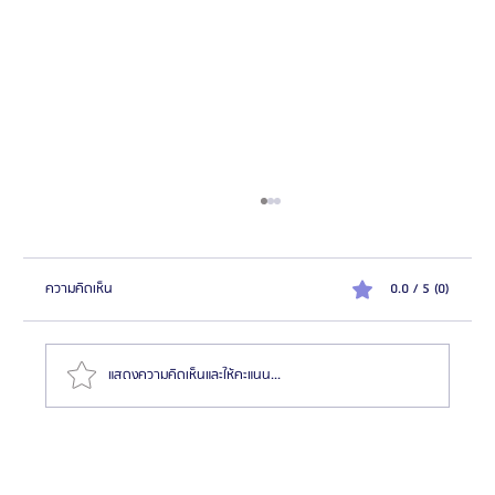
ความคิดเห็น
0.0 / 5 (0)
แสดงความคิดเห็นและให้คะแนน...
รีวิว: ศัลยกรรมแก้ไขตำแหน่งคิ้ว เปลือกตาล่าง และยก
กระชับหน้าแก้ม | โรงพยาบาลศัลยกรรมเอโตน (Etonne