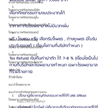
welcome dinner มูลค่า 3,000 บาท
ข่าวสารศัลยกรรม ประเทศไทย
โรงพยาบาลศัลยกรรมอีพิก
เลือกศัลยกรรมตามงบประมาณได้
โรงพยาบาลศัลยกรรมยูโน
โรงพยาบาลศัลยกรรมวันเปอร์เซ็น
ราคาเท่ากับโรงพยาบาลไม่มีบวกเพิ่ม 
โรงพยาบาลศัลยกรรมเอบี
ฟรี ! โรงแรม หรือ เลือกรับจี้เพชร , ต่างหูเพชร มีใบรับ
โรงพยาบาลศัลยกรรมอียู
ประกันของแท้ ( เงื่อนไขตามที่บริษัทกำหนด )
โรงพยาบาลศัลยกรรมวอนจิน
โรงพยาบาลศัลยกรรมอูรี
Tax Refund เงินคืนค่าผ่าตัด ได้ 7-8 % (เงื่อนไขเป็นไป
โรงพยาบาลศัลยกรรมไพรเวท
ตามที่บริษัทและโรงพยาบาลกำหนด เฉพาะโรงพยาบาล
Stem Cell
ที่ร่วมรายการ)
รีวิวฉีดไขมัน
แนะนำโรงพยาบาล
แนะนำการทำศัลยกรรมความงาม
 ปรึกษาผู้เชี่ยวชาญศัลยกรรมเกาหลีได้ที่ LINE Official: 
โรงพยาบาลศัลยกรรมดีเซ่
https://bit.ly/3rIbPgY 
 เยี่ยมชมหน้าโปรไฟล์ ผู้เชี่ยวชาญที่ปรึกษาศัลยกรรมเกาหลีได้ที่
โรงพยาบาลจิวเวลรี่