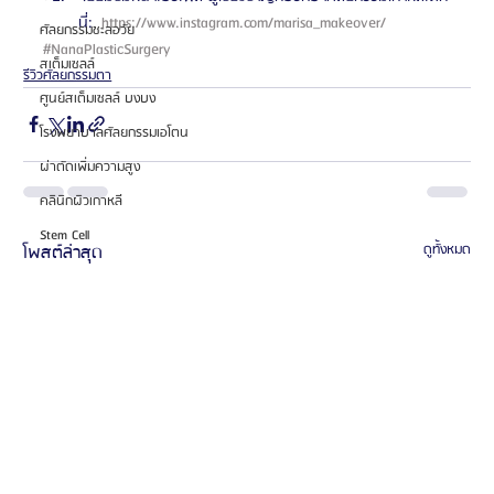
นี่: 
 https://www.instagram.com/marisa_makeover/ 
ศัลยกรรมชะลอวัย
#NanaPlasticSurgery
สเต็มเซลล์
รีวิวศัลยกรรมตา
ศูนย์สเต็มเซลล์ บงบง
โรงพยาบาลศัลยกรรมเอโตน
ผ่าตัดเพิ่มความสูง
คลินิกผิวเกาหลี
Stem Cell
โพสต์ล่าสุด
ดูทั้งหมด