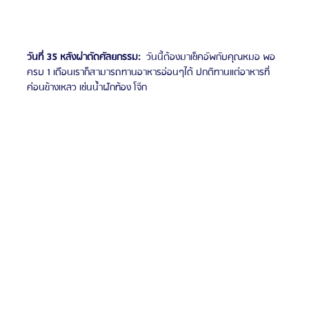
วันที่ 35 หลังผ่าตัดศัลยกรรม:
  วันนี้ต้องมาเช็คอัพกับคุณหมอ พอ
ครบ 1 เดือนเราก็สามารถทานอาหารอ่อนๆได้ ปกติทานแต่อาหารที่
ค่อนข้างเหลว เช่นน้ำฝักท้อง โจ๊ก