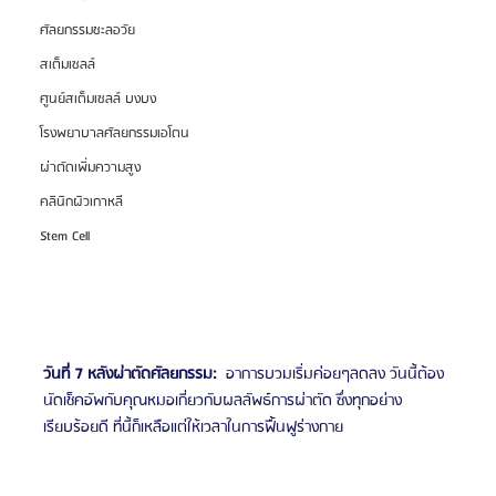
ศัลยกรรมชะลอวัย
สเต็มเซลล์
ศูนย์สเต็มเซลล์ บงบง
โรงพยาบาลศัลยกรรมเอโตน
ผ่าตัดเพิ่มความสูง
คลินิกผิวเกาหลี
Stem Cell
วันที่ 7 หลังผ่าตัดศัลยกรรม:
  อาการบวมเริ่มค่อยๆลดลง วันนี้ต้อง
นัดเช็คอัพกับคุณหมอเกี่ยวกับผลลัพธ์การผ่าตัด ซึ่งทุกอย่าง
เรียบร้อยดี ที่นี้ก็เหลือแต่ให้เวลาในการฟื้นฟูร่างกาย