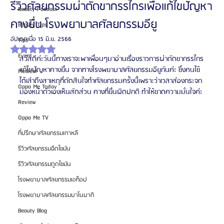
รีวิวศัลยกรรมผ่าตัดขากรรไกรเพื่อแก้ไขปัญหา
Beauty Podcast
คางยื่น โรงพยาบาลศัลยกรรมอียู
Beauty Tips
อัปเดตเมื่อ
15 มิ.ย. 2566
Tips
ได้รับ NaN เต็ม 5 ดาว
Event
สวัสดีค่ะวันนี้ทางเราจะพาเพื่อนๆมาอ่านเรื่องราวการผ่าตัดขากรรไกร
แก้ไขปัญหาคางยื่น จากทางโรงพยาบาลศัลยกรรมอียูกันค่ะ ซึ่งคนไข้
Medical
ได้เล่าถึงสาเหตุที่ตัดสินใจทำศัลยกรรมครั้งนี้เพราะว่าเวลาส่องกระจก
Oppa Me Today
มองหน้าตัวเองเห็นสัดส่วน คางที่ยื่นผิดปกติ ทำให้ขาดความมั่นใจค่ะ
Review
Oppa Me TV
ที่ปรึกษาศัลยกรรมเกาหลี
รีวิวศัลยกรรมฉีดไขมัน
รีวิวศัลยกรรมดูดไขมัน
โรงพยาบาลศัลยกรรมเอท็อป
โรงพยาบาลศัลยกรรมบาโนบากิ
Beauty Blog