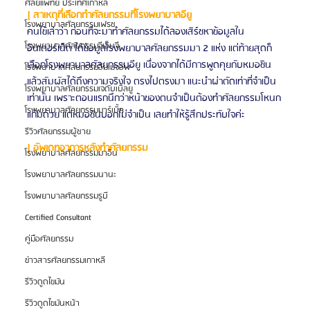
ศัลยแพทย์ ประเทศเกาหลี
| สาเหตุที่เลือกทำศัลยกรรมที่โรงพยาบาลอียู
โรงพยาบาลศัลยกรรมเฟรช
คนไข้เล่าว่า ก่อนที่จะมาทำศัลยกรรมได้ลองเสิร์ชหาข้อมูลใน
โรงพยาบาลศัลยกรรมจีเอ็นจี
อินเตอร์เน็ต ได้ข้อมูลโรงพยาบาลศัลยกรรมมา 2 แห่ง แต่ท้ายสุดก็
เลือกโรงพยาบาลศัลยกรรมอียู เนื่องจากได้มีการพูดคุยกับหมอชิน
โรงพยาบาลศัลยกรรมอิมเมจอัพ
แล้วสัมผัสได้ถึงความจริงใจ ตรงไปตรงมา แนะนำผ่าตัดเท่าที่จำเป็น
โรงพยาบาลศัลยกรรมเจดับเบิลยู
เท่านั้น เพราะตอนแรกนึกว่าหน้าของตนจำเป็นต้องทำศัลยกรรมโหนก
โรงพยาบาลศัลยกรรมมาร์เบิ้ล
แก้มด้วย แต่หมอชินบอกไม่จำเป็น เลยทำให้รู้สึกประทับใจค่ะ 
รีวิวศัลยกรรมผู้ชาย
| อัพเดทอาการหลังทำศัลยกรรม
โรงพยาบาลศัลยกรรมมาอิน
โรงพยาบาลศัลยกรรมนานะ
โรงพยาบาลศัลยกรรมรูบี
Certified Consultant
คู่มือศัลยกรรม
ข่าวสารศัลยกรรมเกาหลี
รีวิวดูดไขมัน
รีวิวดูดไขมันหน้า