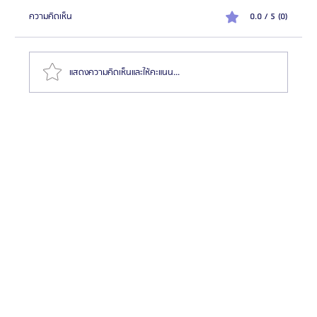
ความคิดเห็น
0.0 / 5 (0)
แสดงความคิดเห็นและให้คะแนน...
ทำไมต้องไปผ่าตัดขากรรไกรและโครงหน้าที่เกาหลี? แตก
ต่างจากประเทศอื่นยังไง