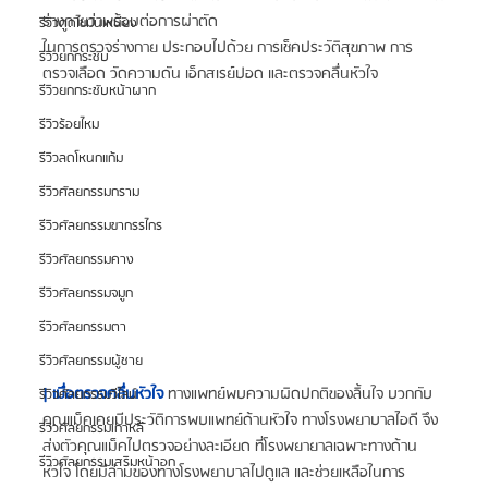
ร่างกายว่าพร้อมต่อการผ่าตัด
รีวิวดูดไขมันเหนียง
ในการตรวจร่างกาย ประกอบไปด้วย การเช็คประวัติสุขภาพ การ
รีวิวยกกระชับ
ตรวจเลือด วัดความดัน เอ็กสเรย์ปอด และตรวจคลื่นหัวใจ
รีวิวยกกระชับหน้าผาก
รีวิวร้อยไหม
รีวิวลดโหนกแก้ม
รีวิวศัลยกรรมกราม
รีวิวศัลยกรรมขากรรไกร
รีวิวศัลยกรรมคาง
รีวิวศัลยกรรมจมูก
รีวิวศัลยกรรมตา
รีวิวศัลยกรรมผู้ชาย
| เมื่อตรวจคลื่นหัวใจ 
ทางแพทย์พบความผิดปกติของลิ้นใจ บวกกับ
รีวิวศัลยกรรมวีไลน์
คุณแม็คเคยมีประวัติการพบแพทย์ด้านหัวใจ ทางโรงพยาบาลไอดี จึง
รีวิวศัลยกรรมเกาหลี
ส่งตัวคุณแม็คไปตรวจอย่างละเอียด ที่โรงพยายาลเฉพาะทางด้าน
รีวิวศัลยกรรมเสริมหน้าอก
หัวใจ โดยมีล่ามของทางโรงพยาบาลไปดูแล และช่วยเหลือในการ