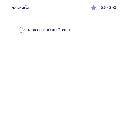
ความคิดเห็น
0.0 / 5 (0)
แสดงความคิดเห็นและให้คะแนน...
รีวิวขั้นตอนผ่าตัดขากรรไกรที่เกาหลี ตั้งแต่ปรึกษาจนถึง
พักฟื้น | ประสบการณ์ผ่าตัดขากรรไกรกับ Glam Plastic
Surgery โรงพยาบาลศัลยกรรมแกลม