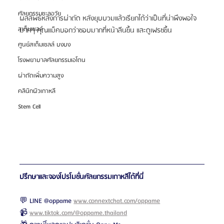
ศัลยกรรมชะลอวัย
ผลลัพธ์หลังการผ่าตัด หลังยุบบวมแล้วเรียกได้ว่าเป็นที่น่าพึงพอใจ
สเต็มเซลล์
มากๆ คุณแม็คบอกว่าชอบมากที่หน้าลีนขึ้น และดูเฟรชขึ้น
ศูนย์สเต็มเซลล์ บงบง
โรงพยาบาลศัลยกรรมเอโตน
ผ่าตัดเพิ่มความสูง
คลินิกผิวเกาหลี
Stem Cell
ปรึกษาและจองโปรโมชั่นศัลยกรรมเกาหลีได้ที่นี่
💬 LINE @oppame 
www.connextchat.com/oppame
📹 
www.tiktok.com/@oppame.thailand