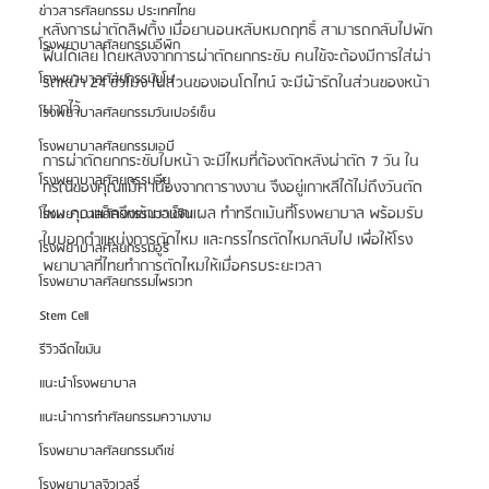
ข่าวสารศัลยกรรม ประเทศไทย
หลังการผ่าตัดลิฟติ้ง เมื่อยานอนหลับหมดฤทธิ์ สามารถกลับไปพัก
โรงพยาบาลศัลยกรรมอีพิก
ฟื้นได้เลย โดยหลังจากการผ่าตัดยกกระชับ คนไข้จะต้องมีการใส่ผ่า
โรงพยาบาลศัลยกรรมยูโน
รัดหน้า 24 ชั่วโมง ในส่วนของเอนโดไทน์ จะมีผ้ารัดในส่วนของหน้า
ผากไว้
โรงพยาบาลศัลยกรรมวันเปอร์เซ็น
โรงพยาบาลศัลยกรรมเอบี
การผ่าตัดยกกระชับใบหน้า จะมีไหมที่ต้องตัดหลังผ่าตัด 7 วัน ใน
โรงพยาบาลศัลยกรรมอียู
กรณีของคุณแม็ค เนื่องจากตารางงาน จึงอยู่เกาหลีได้ไม่ถึงวันตัด
ไหม คุณแม็คจึงเข้ามาเช็คแผล ทำทรีตเม้นที่โรงพยาบาล พร้อมรับ
โรงพยาบาลศัลยกรรมวอนจิน
ใบบอกตำแหน่งการตัดไหม และกรรไกรตัดไหมกลับไป เพื่อให้โรง
โรงพยาบาลศัลยกรรมอูรี
พยาบาลที่ไทยทำการตัดไหมให้เมื่อครบระยะเวลา
โรงพยาบาลศัลยกรรมไพรเวท
Stem Cell
รีวิวฉีดไขมัน
แนะนำโรงพยาบาล
แนะนำการทำศัลยกรรมความงาม
โรงพยาบาลศัลยกรรมดีเซ่
โรงพยาบาลจิวเวลรี่