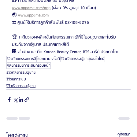
🎁 ดาวน์โหลดแอปพลิเคชั่น Oppa Me 
www.oppame.com/app
 (ผ่อน 0% สูงสุด 10 เดือน)
🌏 
www.oppame.com
☎️ ศูนย์ให้บริการลูกค้าสัมพันธ์ 02-109-6276
🏆 1 เดียวแอพพลิเคชั่นศัลยกรรมเกาหลีที่มีใบอนุญาตและใบรับ
ประกันจากรัฐบาล ประเทศเกาหลีใต้
🏢 สำนักงาน: ตึก Korean Beauty Center, BTS อารีย์ ประเทศไทย
รีวิวศัลยกรรมเกาหลี
โรงพยาบาลไอดี
รีวิวศัลยกรรมผู้ชาย
เอนโดไทน์
ศัลยกรรมยกกระชับกรอบหน้า
รีวิวศัลยกรรมผู้ชาย
รีวิวยกกระชับ
รีวิวศัลยกรรมผู้ชาย
โพสต์ล่าสุด
ดูทั้งหมด