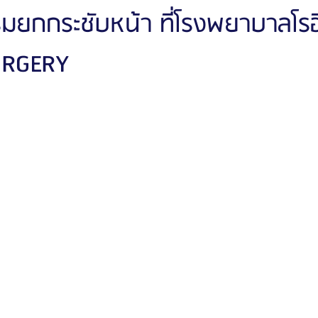
รมยกกระชับหน้า ที่โรงพยาบาลโรอ
URGERY
ัลยกรรมจีเอ็นจี
โรงพยาบาลศัลยกรรมอิมเมจอัพ
โรงพยาบาลศัลยกรรมเจดับเบ
รรมมาอิน
โรงพยาบาลศัลยกรรมนานะ
โรงพยาบาลศัลยกรรมรูบี
Certif
รีวิวดูดไขมันหน้า
รีวิวดูดไขมันเหนียง