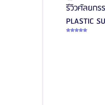
รีวิวศัลยกร
PLASTIC S
โรงพยาบาลศัลยกรรมเฟรช
โรงพยาบาลศ
ได้รับ NaN เต็ม 5 ดาว
รีวิวศัลยกรรมผู้ชาย
โรงพยาบาลศัลยก
ข่าวสารศัลยกรรมเกาหลี
รีวิวดูดไขมัน