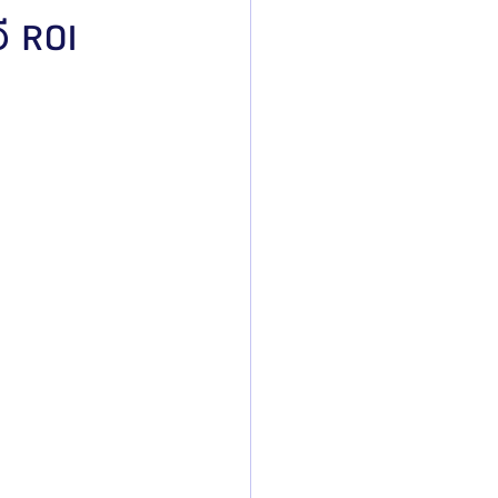
ี ROI
ิลยู
โรงพยาบาลศัลยกรรมมาร์เบิ้ล
ied Consultant
คู่มือศัลยกรรม