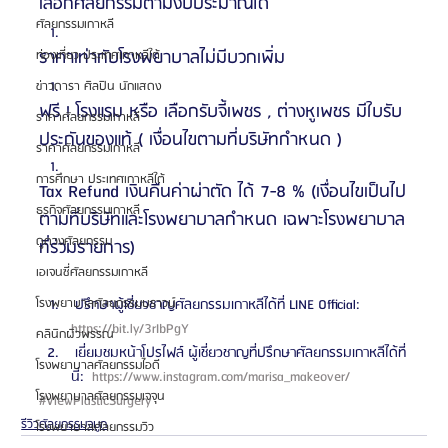
เลือกศัลยกรรมตามงบประมาณได้
ศัลยกรรมเกาหลี
ราคาเท่ากับโรงพยาบาลไม่มีบวกเพิ่ม 
ท่องเที่ยว ประเทศเกาหลีใต้
ข่าวดารา ศิลปิน นักแสดง
ฟรี ! โรงแรม หรือ เลือกรับจี้เพชร , ต่างหูเพชร มีใบรับ
ราคาศัลยกรรมเกาหลี
ประกันของแท้ ( เงื่อนไขตามที่บริษัทกำหนด )
ราคาศัลยกรรมเกาหลี
การศึกษา ประเทศเกาหลีใต้
Tax Refund เงินคืนค่าผ่าตัด ได้ 7-8 % (เงื่อนไขเป็นไป
ธุรกิจศัลยกรรมเกาหลี
ตามที่บริษัทและโรงพยาบาลกำหนด เฉพาะโรงพยาบาล
ดูดวงศัลยกรรม
ที่ร่วมรายการ)
เอเจนซี่ศัลยกรรมเกาหลี
 ปรึกษาผู้เชี่ยวชาญศัลยกรรมเกาหลีได้ที่ LINE Official: 
โรงพยาบาลศัลยกรรมบราวน์
https://bit.ly/3rIbPgY 
คลินิกผิวพรรณ
 เยี่ยมชมหน้าโปรไฟล์ ผู้เชี่ยวชาญที่ปรึกษาศัลยกรรมเกาหลีได้ที่
โรงพยาบาลศัลยกรรมไอดี
นี่: 
 https://www.instagram.com/marisa_makeover/ 
โรงพยาบาลศัลยกรรมเจจุน
#ViewPlasticSurgery
รีวิวศัลยกรรมจมูก
โรงพยาบาลศัลยกรรมวิว