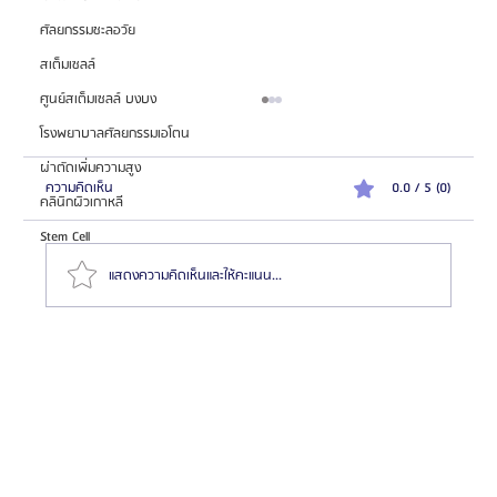
ศัลยกรรมชะลอวัย
สเต็มเซลล์
ศูนย์สเต็มเซลล์ บงบง
โรงพยาบาลศัลยกรรมเอโตน
ผ่าตัดเพิ่มความสูง
ความคิดเห็น
0.0 / 5 (0)
คลินิกผิวเกาหลี
Stem Cell
แสดงความคิดเห็นและให้คะแนน...
โรงพยาบาลศัลยกรรมไพรเวท (Private Plastic Surgery)
เชี่ยวชาญศัลยกรรมตา จมูก และฉีดไขมัน