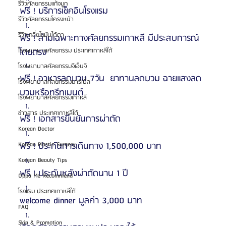
รีวิวศัลยกรรมแก้จมูก
ฟรี ! บริการเช็คอินโรงแรม
รีวิวศัลยกรรมโครงหน้า
รีวิวเกลี่ยไขมันใต้ตา
ฟรี ! ล่ามเฉพาะทางศัลยกรรมเกาหลี มีประสบการณ์
โดยตรง
โรงพยาบาลศัลยกรรม ประเทศเกาหลีใต้
โรงพยาบาลศัลยกรรมจีเอ็นจี
ฟรี ! อาหารลดบวม 7วัน  ยาทานลดบวม ฉายแสงลด
โรงพยาบาลศัลยกรรมมาร์เบิ้ล
บวมหรือทรีทเมนต์
โรงพยาบาลศัลยกรรมเกาหลี
ข่าวสาร ประเทศเกาหลีใต้
ฟรี ! เอกสารยืนยันการผ่าตัด
Korean Doctor
ฟรี ! ประกันการเดินทาง 1,500,000 บาท
Korean Plastic Surgery
Korean Beauty Tips
ฟรี ! ประกันหลังผ่าตัดนาน 1 ปี 
Oppa Me Recommend
โรงแรม ประเทศเกาหลีใต้
welcome dinner มูลค่า 3,000 บาท
FAQ
Skin & Promotion