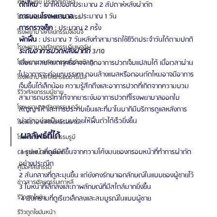
ศัลยแพทย์ ประเทศเกาหลี
ตัดไหม
 : เอาไหมออกประมาณ 2 สัปดาห์หลังผ่าตัด
การนอนโรงพยาบาล
 : ประมาณ 1 วัน
โรงพยาบาลศัลยกรรมเฟรช
การตรวจเช็ค
 : ประมาณ 2 ครั้ง
โรงพยาบาลศัลยกรรมจีเอ็นจี
พักฟื้น
 : ประมาณ 7 วันหลังทำสามารถใช้ชีวิตประจำวันได้ตามปกติ
โรงพยาบาลศัลยกรรมอิมเมจอัพ
ระดับอาการปวดหลังผ่าตัด
 3/10
โรงพยาบาลศัลยกรรมเจดับเบิลยู
เมื่อยาสลบหมดฤทธิ์อาจจะเกิดอาการปวดเจ็บแปลบได้ เมื่อเวลาผ่าน
ไปอาการจะค่อยๆบรรเทา ตอนล้างแผลหรือตอนตัดไหมอาจมีอาการ
โรงพยาบาลศัลยกรรมมาร์เบิ้ล
เจ็บขึ้นได้เล็กน้อย ความรู้สึกตึงและอาการปวดที่เกิดจากความบวม
รีวิวศัลยกรรมผู้ชาย
สามารถบรรเทาได้จากยาระงับอาการปวดที่โรงพยาบาลออกใบ
โรงพยาบาลศัลยกรรมมาอิน
สัญญาให้ และการประคบเย็นและที่บาโนบากิมีบริการดูแลหลังการ
ผ่าตัดอย่างเป็นระบบช่วยให้ฟื้นตัวได้เร็วยิ่งขึ้น
โรงพยาบาลศัลยกรรมนานะ
ผลลัพธ์ที่ได้
โรงพยาบาลศัลยกรรมรูบี
 1 รูปหน้าที่ดูมีมิติขึ้นจากความโค้งมนของกรอบหน้าที่ทำการผ่าตัด
Certified Consultant
อย่างประณีต
คู่มือศัลยกรรม
2 สันกลางที่ดูละมุนขึ้น แต่ยังคงรักษาเอกลักษณ์ในแบบของผู้ชายไว้
ข่าวสารศัลยกรรมเกาหลี
3 ใบหน้าที่เล็กลงและภาพลักษณ์ที่มีสไตล์มากยิ่งขึ้น
รีวิวดูดไขมัน
 4 สันกรามที่ดูเรียวเล็กลงและสมบูรณ์ในแบบผู้ชาย
รีวิวดูดไขมันหน้า