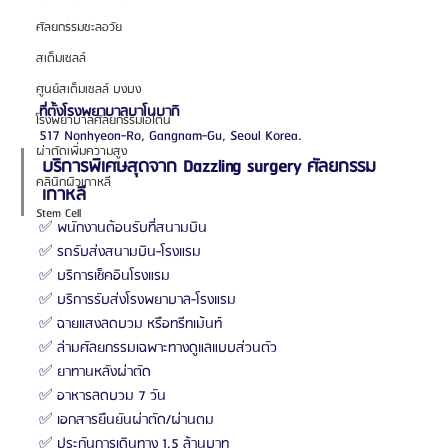
ศัลยกรรมชะลอวัย
สเต็มเซลล์
ศูนย์สเต็มเซลล์ บงบง
ที่ตั้งโรงพยาบาลบาโนบากิ
โรงพยาบาลศัลยกรรมเอโตน
517 Nonhyeon-Ro, Gangnam-Gu, Seoul Korea.
ผ่าตัดเพิ่มความสูง
บริการพิเศษสุดจาก Dazzling surgery ศัลยกรรม
คลินิกผิวเกาหลี
เกาหลี
Stem Cell
✅ พนักงานต้อนรับที่สนามบิน
✅ รถรับส่งสนามบิน-โรงแรม
✅ บริการเช็คอินโรงแรม
✅ บริการรับส่งโรงพยาบาล-โรงแรม
✅ ฉายแสงลดบวม หรือทรีทเม้นท์
✅ ล่ามศัลยกรรมเฉพาะทางดูแลแบบส่วนตัว
✅ ยาทานหลังผ่าตัด
✅ อาหารลดบวม 7 วัน
✅ เอกสารยืนยันผ่าตัด/ผ่านตม
✅ ประกันการเดินทาง 1.5 ล้านบาท