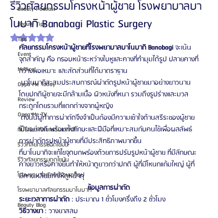
รีวิวศัลยกรรมโครงหน้าผู้ชาย โรงพยาบาลบา
Beauty Podcast
โนบากิ Banabagi Plastic Surgery
Beauty Tips
ได้รับ NaN เต็ม 5 ดาว
Tips
ศัลยกรรมโครงหน้าผู้ชายที่โรงพยาบาลบาโนบากิ Banobagi
 จะเน้น
Event
จุดสำคัญ คือ กรอบหน้าระหว่างใบหูและคางที่ทำมุมได้รูป ปลายคางที่
Medical
กว้างพอเหมาะ และสัดส่วนที่ได้มาตราฐาน
 บาโนบากิสะสมประสบการณ์ผ่าตัดรูปหน้าผู้ชายมาอย่างยาวนาน 
Oppa Me Today
โดยปกติผู้ชายจะมีกล้ามเนื้อ ผิวหนังที่หนา รวมถึงรูปร่างและมวล
Review
กระดูกโดยรวมที่แตกต่างจากผู้หญิง
Oppa Me TV
 ดังนั้นผู้ทำการผ่าตัดจึงจำเป็นต้องมีความเข้าใจด้านสรีระของผู้ชาย
เป็นอย่างดี พร้อมทั้งทักษะและฝีมือที่เหมาะสมกับคนไข้เพื่อผลลัพธ์
ที่ปรึกษาศัลยกรรมเกาหลี
การผ่าตัดรูปหน้าผู้ชายที่มีประสิทธิภาพมากขึ้น
รีวิวศัลยกรรมฉีดไขมัน
ที่บาโนบากิจะแก้ไขจุดบกพร่องด้วยการปรับรูปหน้าผู้ชาย ที่มีลักษณะ
รีวิวศัลยกรรมดูดไขมัน
คางยาวหรือคางยื่นทำให้หน้าดูยาวกว่าปกติ ผู้ที่มีโหนกแก้มใหญ่ ผู้ที่
โรงพยาบาลศัลยกรรมเอท็อป
มีคางเหลี่ยมทำให้ดูหน้าดุ
ข้อมูลการผ่าตัด
โรงพยาบาลศัลยกรรมบาโนบากิ
ระยะเวลาการผ่าตัด
 : ประมาณ 1 ชั่วโมงครึ่งถึง 2 ชั่วโมง
Beauty Blog
วิธีวางยา
 : วางยาสลบ