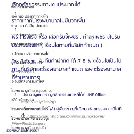
เลือกศัลยกรรมตามงบประมาณได้
ศัลยกรรมเกาหลี
ท่องเที่ยว ประเทศเกาหลีใต้
ราคาเท่ากับโรงพยาบาลไม่มีบวกเพิ่ม 
ข่าวดารา ศิลปิน นักแสดง
ราคาศัลยกรรมเกาหลี
ฟรี ! โรงแรม หรือ เลือกรับจี้เพชร , ต่างหูเพชร มีใบรับ
ประกันของแท้ ( เงื่อนไขตามที่บริษัทกำหนด )
ราคาศัลยกรรมเกาหลี
การศึกษา ประเทศเกาหลีใต้
Tax Refund เงินคืนค่าผ่าตัด ได้ 7-8 % (เงื่อนไขเป็นไป
ธุรกิจศัลยกรรมเกาหลี
ตามที่บริษัทและโรงพยาบาลกำหนด เฉพาะโรงพยาบาล
ดูดวงศัลยกรรม
ที่ร่วมรายการ)
เอเจนซี่ศัลยกรรมเกาหลี
โรงพยาบาลศัลยกรรมบราวน์
 ปรึกษาผู้เชี่ยวชาญศัลยกรรมเกาหลีได้ที่ LINE Official: 
คลินิกผิวพรรณ
https://bit.ly/3rIbPgY 
 เยี่ยมชมหน้าโปรไฟล์ ผู้เชี่ยวชาญที่ปรึกษาศัลยกรรมเกาหลีได้ที่
โรงพยาบาลศัลยกรรมไอดี
นี่: 
 https://www.instagram.com/marisa_makeover/ 
โรงพยาบาลศัลยกรรมเจจุน
#ViewPlasticSurgery
โรงพยาบาลศัลยกรรมวิว
รีวิวศัลยกรรมโครงหน้า