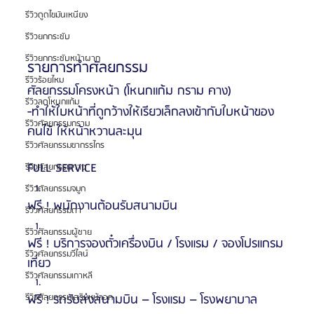
รีวิวดูดไขมันเหนียง
รีวิวยกกระชับ
รีวิวยกกระชับหน้าผาก
รายการทำศัลยกรรม
รีวิวร้อยไหม
ศัลยกรรมโครงหน้า (โหนกแก้ม กราม คาง) 
รีวิวลดโหนกแก้ม
-ทำให้ใบหน้าที่ดูกว้างให้เรียวเล็กลงเข้ากับใบหน้าของ
รีวิวศัลยกรรมกราม
คนไข้ ให้หน้าหวานละมุน
รีวิวศัลยกรรมขากรรไกร
FULL SERVICE
รีวิวศัลยกรรมคาง
รีวิวศัลยกรรมจมูก
ฟรี ! พนักงานต้อนรับสนามบิน 
รีวิวศัลยกรรมตา
รีวิวศัลยกรรมผู้ชาย
ฟรี ! บริการจองตั๋วเครื่องบิน / โรงแรม / จองโปรแกรม
รีวิวศัลยกรรมวีไลน์
เที่ยว
รีวิวศัลยกรรมเกาหลี
ฟรี ! รถรับส่งสนามบิน – โรงแรม – โรงพยาบาล
รีวิวศัลยกรรมเสริมหน้าอก