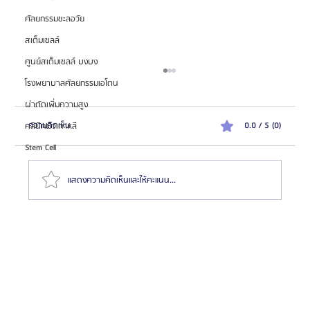
ศัลยกรรมชะลอวัย
สเต็มเซลล์
ศูนย์สเต็มเซลล์ บงบง
โรงพยาบาลศัลยกรรมเอโตน
ผ่าตัดเพิ่มความสูง
ความคิดเห็น
0.0 / 5 (0)
คลินิกผิวเกาหลี
Stem Cell
แสดงความคิดเห็นและให้คะแนน...
รวมสุดยอดรีวิว 14 รพ.ศัลยกรรมผู้ชายที่เกาหลี แบบคัด
มาแล้ว! 2025