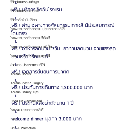
รีวิวศัลยกรรมแก้จมูก
ฟรี ! บริการเช็คอินโรงแรม
รีวิวศัลยกรรมโครงหน้า
รีวิวเกลี่ยไขมันใต้ตา
ฟรี ! ล่ามเฉพาะทางศัลยกรรมเกาหลี มีประสบการณ์
โรงพยาบาลศัลยกรรม ประเทศเกาหลีใต้
โดยตรง
โรงพยาบาลศัลยกรรมจีเอ็นจี
โรงพยาบาลศัลยกรรมมาร์เบิ้ล
ฟรี ! อาหารลดบวม 7วัน  ยาทานลดบวม ฉายแสงลด
บวมหรือทรีทเมนต์
โรงพยาบาลศัลยกรรมเกาหลี
ข่าวสาร ประเทศเกาหลีใต้
ฟรี ! เอกสารยืนยันการผ่าตัด
Korean Doctor
Korean Plastic Surgery
ฟรี ! ประกันการเดินทาง 1,500,000 บาท
Korean Beauty Tips
Oppa Me Recommend
ฟรี ! ประกันหลังผ่าตัดนาน 1 ปี 
โรงแรม ประเทศเกาหลีใต้
welcome dinner มูลค่า 3,000 บาท
FAQ
Skin & Promotion