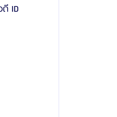
ดี ID
ิลยู
โรงพยาบาลศัลยกรรมมาร์เบิ้ล
ied Consultant
คู่มือศัลยกรรม