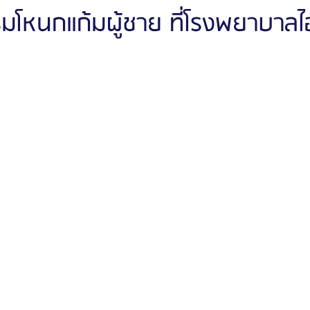
รมโหนกแก้มผู้ชาย ที่โรงพยาบาลไอ
ัลยกรรมจีเอ็นจี
โรงพยาบาลศัลยกรรมอิมเมจอัพ
โรงพยาบาลศัลยกรรมเจดับเบ
รรมมาอิน
โรงพยาบาลศัลยกรรมนานะ
โรงพยาบาลศัลยกรรมรูบี
Certif
รีวิวดูดไขมันหน้า
รีวิวดูดไขมันเหนียง