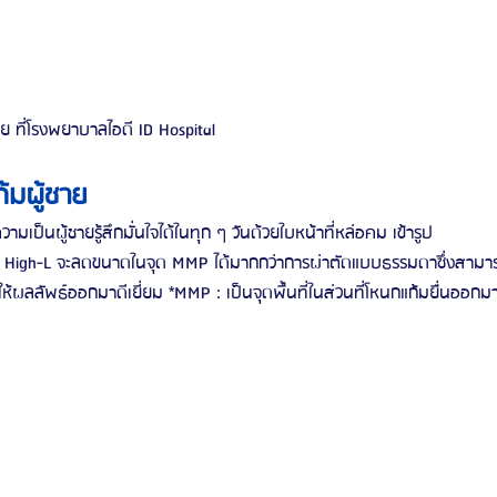
าย ที่โรงพยาบาลไอดี ID Hospital
้มผู้ชาย
มเป็นผู้ชายรู้สึกมั่นใจได้ในทุก ๆ วันด้วยใบหน้าที่หล่อคม เข้ารูป
High-L จะลดขนาดในจุด MMP ได้มากกว่าการผ่าตัดแบบธรรมดาซึ่งสามารถเ
ำให้ผลลัพธ์ออกมาดีเยี่ยม *MMP : เป็นจุดพื้นที่ในส่วนที่โหนกแก้มยื่นออกม