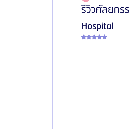
รีวิวศัลยกร
Hospital
โรงพยาบาลศัลยกรรมเฟรช
โรงพยาบาลศ
ได้รับ NaN เต็ม 5 ดาว
รีวิวศัลยกรรมผู้ชาย
โรงพยาบาลศัลยก
ข่าวสารศัลยกรรมเกาหลี
รีวิวดูดไขมัน