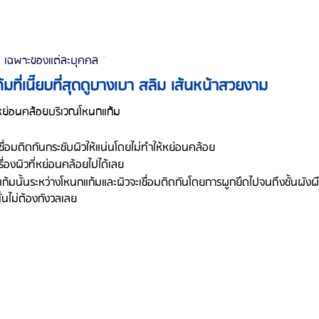
ะ เฉพาะของแต่ละบุคคล 
”
มที่เนี๊ยบที่สุดดูบางเบา สลิม เส้นหน้าสวยงาม
หย่อนคล้อยบริเวณโหนกแก้ม
ื่อมติดกันกระชับผิวให้แน่นโดยไม่ทำให้หย่อนคล้อย
รื่องผิวที่หย่อนคล้อยไปได้เลย
้มนั้นระหว่างโหนกแก้มและผิวจะเชื่อมติดกันโดยการผูกยึดไปจนถึงชั้นผังผื
นั้นไม่ต้องกังวลเลย