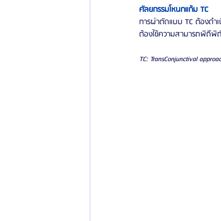
ศัลยกรรมโหนกแก้ม TC
การผ่าตัดแบบ TC ต้องดำเน
ต้องใช้ความสามารถพิถีพิถั
TC: TransConjunctival approac