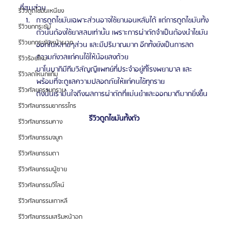
ที่สมส่วน
รีวิวดูดไขมันเหนียง
การดูดไขมันเฉพาะส่วนอาจใช้ยานอนหลับได้ แต่การดูดไขมันทั้ง
รีวิวยกกระชับ
ตัวนั้นต้องใช้ยาสลบเท่านั้น เพราะการผ่าตัดจำเป็นต้องนำไขมัน
รีวิวยกกระชับหน้าผาก
ออกในหลายๆส่วน และมีปริมาณมาก อีกทั้งยังเป็นการลด
ความกังวลแก่คนไข้ให้น้อยลงด้วย
รีวิวร้อยไหม
บาโนบากิมีทีมวิสัญญีแพทย์ที่ประจำอยู่ที่โรงพยาบาล และ
รีวิวลดโหนกแก้ม
พร้อมที่จะดูแลความปลอดภัยให้แก่คนไข้ทุกราย 
รีวิวศัลยกรรมกราม
ดังนั้นเรามั่นใจถึงผลการผ่าตัดที่แม่นยำและออกมาดีมากยิ่งขึ้น
รีวิวศัลยกรรมขากรรไกร
รีวิวดูดไขมันทั้งตัว
รีวิวศัลยกรรมคาง
รีวิวศัลยกรรมจมูก
รีวิวศัลยกรรมตา
รีวิวศัลยกรรมผู้ชาย
รีวิวศัลยกรรมวีไลน์
รีวิวศัลยกรรมเกาหลี
รีวิวศัลยกรรมเสริมหน้าอก