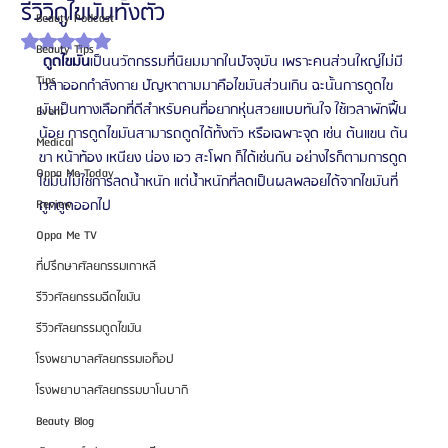
รีวิวิดูไขมันทั้งตัว
Beauty Podcast
ได้รับ NaN เต็ม 5 ดาว
Beauty Tips
ดูดไขมัน
เป็นนวัตกรรมที่นิยมมากในปัจจุบัน เพราะคนส่วนใหญ่ไม่มี
Tips
เวลาออกกำลังกาย ปัญหาตามมาคือไขมันส่วนเกิน ฉะนั้นการดูดไข
มันเป็นทางเลือกที่ดีสำหรับคนที่อยากหุ่นสวยแบบทันใจ ใช้เวลาพักฟื้น
Event
น้อย การดูดไขมันสามารถดูดได้ทั้งตัว หรือเฉพาะจุด เช่น ต้นแขน ต้น
Medical
ขา หน้าท้อง เหนียง น่อง เอว สะโพก ก็ได้เช่นกัน อย่างไรก็ตามการดูด
Oppa Me Today
ไขมันไม่ใช่การลดน้ำหนัก แต่น้ำหนักที่ลดเป็นผลพลอยได้จากไขมันที่
Review
ถูกดูดออกไป
Oppa Me TV
ที่ปรึกษาศัลยกรรมเกาหลี
รีวิวศัลยกรรมฉีดไขมัน
รีวิวศัลยกรรมดูดไขมัน
โรงพยาบาลศัลยกรรมเอท็อป
โรงพยาบาลศัลยกรรมบาโนบากิ
Beauty Blog