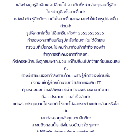
หลังทำจมูกรู้สึกอิมเมจเปลี่ยนไป จากเดิมที่หน้ากลมๆตอนนี้รู้สึก
ใบหน้าดูมีอะไรมากขึ้นค่ะ
หลังผ่าตัด รู้สึกมีความมั่นใจมากขึ้นเลยพลอยทำให้ถ่ายรูปบ่อยขึ้น
ด้วยค่ะ
รูปฟีลสดใสขึ้นไม่อึมครึมแล้วค่ะ 55555555555 
ถ้าลองเอามาเทียบกับรูปสมัยก่อนจะเห็นได้ชัดเลย
ทรงผมที่เมื่อก่อนไม่เคยทำมาก่อนก็กล้าที่จะลองทำ 
ทำทุกทรงที่เคยอยากทำเลยค่ะ
ถึงโครงหน้าจะยังดูกลมเพราะบวม แต่ก็เปลี่ยนไปกว่าแต่ก่อนเยอะเลย
ค่ะ
ช่วงนี้เราขยันออกกำลังกายด้วย เพราะรู้สึกตัวเองอ้วนขึ้น
ยิ่งตอนเช้ารู้สึกหน้าบวมกว่าปกติเยอะเลย TT
คุณหมอบอกว่าผลลัพธ์การผ่าตัดของเราออกมาดีมาก 
ถือว่าประสบความสำเร็จเลยค่ะ
แต่เพราะยังยุบบวมไม่หมดทำให้แยกไม่ออกระหว่างแก้มคล้อยหรือไข
มัน
เลยต้องรอดูหลังยุบบวมอีกทีค่ะ
มาจนถึงตอนนี้เรายังไม่เจอปัญหาใดๆนะคะ 