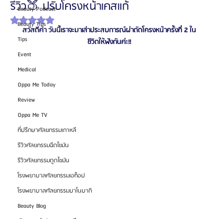
รีวิว🍑 ปรับโครงหน้าเคสแก้
Beauty Podcast
ได้รับ NaN เต็ม 5 ดาว
Beauty Tips
สวัสดีค่า วันนี้เราจะมาเล่าประสบการณ์ผ่าตัดโครงหน้าครั้งที่ 2 ใน
Tips
ชีวิตให้ฟังกันค่ะ!!
Event
Medical
Oppa Me Today
Review
Oppa Me TV
ที่ปรึกษาศัลยกรรมเกาหลี
รีวิวศัลยกรรมฉีดไขมัน
รีวิวศัลยกรรมดูดไขมัน
โรงพยาบาลศัลยกรรมเอท็อป
โรงพยาบาลศัลยกรรมบาโนบากิ
Beauty Blog