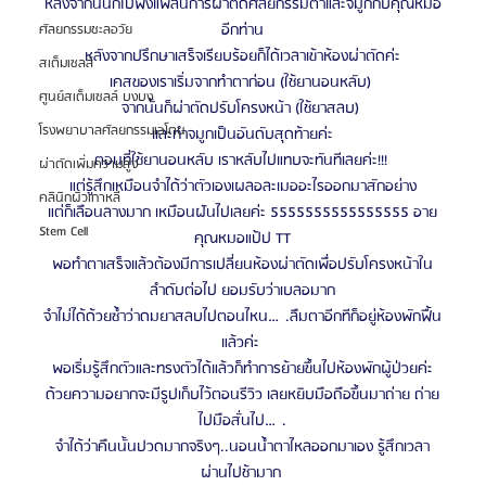
หลังจากนั้นก็ไปฟังแพลนการผ่าตัดศัลยกรรมตาและจมูกกับคุณหมอ
อีกท่าน
ศัลยกรรมชะลอวัย
หลังจากปรึกษาเสร็จเรียบร้อยก็ได้เวลาเข้าห้องผ่าตัดค่ะ
สเต็มเซลล์
เคสของเราเริ่มจากทำตาก่อน (ใช้ยานอนหลับ) 
ศูนย์สเต็มเซลล์ บงบง
จากนั้นก็ผ่าตัดปรับโครงหน้า (ใช้ยาสลบ) 
โรงพยาบาลศัลยกรรมเอโตน
และทำจมูกเป็นอันดับสุดท้ายค่ะ
ตอนที่ใช้ยานอนหลับ เราหลับไปแทบจะทันทีเลยค่ะ!!! 
ผ่าตัดเพิ่มความสูง
แต่รู้สึกเหมือนจำได้ว่าตัวเองเผลอละเมออะไรออกมาสักอย่าง
คลินิกผิวเกาหลี
แต่ก็เลือนลางมาก เหมือนฝันไปเลยค่ะ 5555555555555555 อาย
Stem Cell
คุณหมอแป้ป TT
พอทำตาเสร็จแล้วต้องมีการเปลี่ยนห้องผ่าตัดเพื่อปรับโครงหน้าใน
ลำดับต่อไป ยอมรับว่าเบลอมาก
จำไม่ได้ด้วยซ้ำว่าดมยาสลบไปตอนไหน….ลืมตาอีกทีก็อยู่ห้องพักฟื้น
แล้วค่ะ 
พอเริ่มรู้สึกตัวและทรงตัวได้แล้วก็ทำการย้ายขึ้นไปห้องพักผู้ป่วยค่ะ
ด้วยความอยากจะมีรูปเก็บไว้ตอนรีวิว เลยหยิบมือถือขึ้นมาถ่าย ถ่าย
ไปมือสั่นไป….
จำได้ว่าคืนนั้นปวดมากจริงๆ..นอนน้ำตาไหลออกมาเอง รู้สึกเวลา
ผ่านไปช้ามาก 