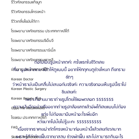
รีวิวศัลยกรรมแก้จมูก
รีวิวศัลยกรรมโครงหน้า
รีวิวเกลี่ยไขมันใต้ตา
โรงพยาบาลศัลยกรรม ประเทศเกาหลีใต้
โรงพยาบาลศัลยกรรมจีเอ็นจี
โรงพยาบาลศัลยกรรมมาร์เบิ้ล
โรงพยาบาลศัลยกรรมเกาหลี
ต่อไปเป็นรูปหน้าสดค่ะ ครั้งแรกในชีวิตเลย
ที่เอารูปหน้าสดมาเปิดให้ดูแบบนี้ อยากให้ทกุคนดูช่วงโหนก ถึงกราม
ข่าวสาร ประเทศเกาหลีใต้
ชัดๆ
Korean Doctor
ว่าหน้าเรามันเป็นคลื่นไม่เสมอกันจริงค่ะ ความจริงตอนเห็นรูปนี้เราไม่
Korean Plastic Surgery
ชินเลยค่ะ
Korean Beauty Tips
เพราะที่ผ่านมาเราถ่ายรูปโดยใช้แอพตลอด 5555555
ความฝันอีกอย่างคืออยากถ่ายรูปกล้องสดแล้วอัพได้เลยแบบไม่ต้อง
Oppa Me Recommend
แต่ง ไม่ต้องมาบีบหน้าอะไรเพิ่มอีก
โรงแรม ประเทศเกาหลีใต้
หวังมากไปมั้ยไม่รู้นะคะ 5555555555
FAQ
เนื่องจากเราเคยผ่าตัดโครงหน้ามาก่อนหน้านี้แล้วเลยกังวลมาก
เพราะรู้ดีว่าช่วงฟื้นจากยาสลบ ช่วงพักฟื้น และไม่สามารถกินอะไร
Skin & Promotion