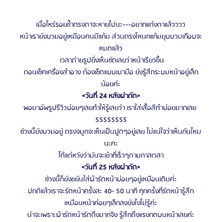
เมื่อไหร่รอยช้ำตรงตาจะหายไปนะ~~~อยากแต่งตาแล้วววว
หน้าเรายังบวมอยู่เหมือนคนมีแก้ม ส่วนตรงโหนกแก้มยุบบวมเกือบจะ
หมดแล้ว
 เวลาถ่ายรูปยิ่งเห็นชัดเลยว่าหน้าเรียวขึ้น
ตอนเช็คเครื่องสำอาง ต้องเช็ดแบบเบามือ ยังรู้สึกระบมหน้าอยู่เล็ก
น้อยค่ะ
<วันที่ 24 หลังผ่าตัด>
พอมาอัพรูปรีวิวบ่อยๆเลยทำให้รู้เลยว่า เราใส่เสื้อสีดำบ่อยมากเลย 
55555555
ช่วงนี้ยังบวมอยู่ ตรงจมูกจะเห็นเป็นปูดๆอยู่เลย ไม่แน่ใจว่าเห็นกันไหม
นะคะ
ได้แต่หวังว่ามันจะเข้าที่เร็วๆตามกาลเวลา
<วันที่ 25 หลังผ่าตัด>
ช่วงนี้ก็ยังขยันใส่ผ้ารัดหน้าบ่อยๆอยู่เหมือนเดิมค่ะ
ปกติแล้วเราจะรัดหน้าครั้งละ 40- 50 นาที ทุกครั้งที่รัดหน้ารู้สึก
เหมือนหน้าค่อยๆเล็กลงยังไงไม่รู้ค่ะ
น่าจะเพราะผ้ารัดหน้ารัดตึงมากจิง รู้สึกถึงแรงกดบนหน้าเลยค่ะ