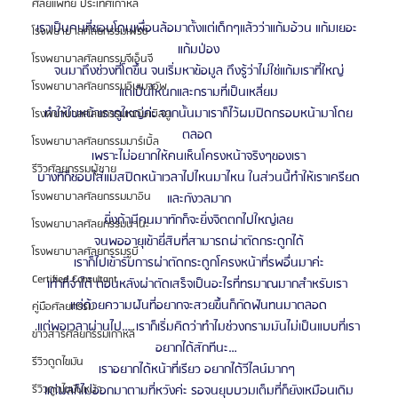
ศัลยแพทย์ ประเทศเกาหลี
เราเป็นคนที่ชอบโดนเพื่อนล้อมาตั้งแต่เด็กๆแล้วว่าแก้มอ้วน แก้มเยอะ 
โรงพยาบาลศัลยกรรมเฟรช
แก้มป่อง
โรงพยาบาลศัลยกรรมจีเอ็นจี
จนมาถึงช่วงที่โตขึ้น จนเริ่มหาข้อมูล ถึงรู้ว่าไม่ใช่แก้มเราที่ใหญ่
โรงพยาบาลศัลยกรรมอิมเมจอัพ
แต่เป็นโหนกและกรามที่เป็นเหลี่ยม
ทำให้ใบหน้าเราดูใหญ่ค่ะ จากนั้นมาเราก็ไว้ผมปิดกรอบหน้ามาโดย
โรงพยาบาลศัลยกรรมเจดับเบิลยู
ตลอด 
โรงพยาบาลศัลยกรรมมาร์เบิ้ล
เพราะไม่อยากให้คนเห็นโครงหน้าจริงๆของเรา
รีวิวศัลยกรรมผู้ชาย
บางทีก็ชอบใส่แมสปิดหน้าเวลาไปไหนมาไหน ในส่วนนี้ทำให้เราเครียด
โรงพยาบาลศัลยกรรมมาอิน
และกังวลมาก
ยิ่งถ้ามีคนมาทักก็จะยิ่งจิตตกไปใหญ่เลย
โรงพยาบาลศัลยกรรมนานะ
จนพออายุเข้ายี่สิบที่สามารถผ่าตัดกระดูกได้
โรงพยาบาลศัลยกรรมรูบี
เราก็ไปเข้ารับการผ่าตัดกระดูกโครงหน้าที่รพอื่นมาค่ะ
Certified Consultant
เท่าที่จำได้ ตอนหลังผ่าตัดเสร็จเป็นอะไรที่ทรมาณมากสำหรับเรา 
แต่ด้วยความฝันที่อยากจะสวยขึ้นก็กัดฟันทนมาตลอด
คู่มือศัลยกรรม
แต่พอเวลาผ่านไป…เราก็เริ่มคิดว่าทำไมช่วงกรามมันไม่เป็นแบบที่เรา
ข่าวสารศัลยกรรมเกาหลี
อยากได้สักทีนะ…
รีวิวดูดไขมัน
เราอยากได้หน้าที่เรียว อยากได้วีไลน์มากๆ 
แต่ผลก็ไม่ออกมาตามที่หวังค่ะ รอจนยุบบวมเต็มที่ก็ยังเหมือนเดิม
รีวิวดูดไขมันหน้า