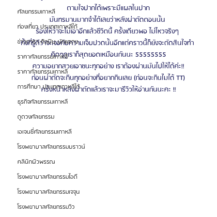
ตามใจปากได้เพราะมีแผลในปาก
ศัลยกรรมเกาหลี
มันทรมานมากจำได้เลยว่าหลังผ่าตัดตอนนั้น 
ท่องเที่ยว ประเทศเกาหลีใต้
ร้องให้ว่าจะไม่เอาอีกแล้วชีวิตนี้ ครั้งเดียวพอ ไม่ไหวจริงๆ 
ข่าวดารา ศิลปิน นักแสดง
ทั้งที่รู้ดีว่าจะเจอกับความเจ็บปวดนั้นอีกแต่คราวนี้ก็ยังจะตัดสินใจทำ 
คิดๆดูเราก็สุดยอดเหมือนกันนะ 55555555
ราคาศัลยกรรมเกาหลี
ความอยากสวยเอาชนะทุกอย่าง เราต้องผ่านมันไปให้ได้ค่ะ!!
ราคาศัลยกรรมเกาหลี
ก่อนผ่าตัดจะกินทุกอย่างที่อยากกินเลย (ก่อนจะกินไมได้ TT)
การศึกษา ประเทศเกาหลีใต้
ครั้งหน้าหลังผ่าตัดแล้วเราจะมารีวิวให้อ่านกันนะคะ !!
ธุรกิจศัลยกรรมเกาหลี
ดูดวงศัลยกรรม
เอเจนซี่ศัลยกรรมเกาหลี
โรงพยาบาลศัลยกรรมบราวน์
คลินิกผิวพรรณ
โรงพยาบาลศัลยกรรมไอดี
โรงพยาบาลศัลยกรรมเจจุน
โรงพยาบาลศัลยกรรมวิว