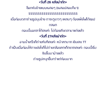
<วันที่ 26 หลังผ่าตัด>
ช็อตหันข้างแบบเผลอๆ (เผลอปลอมก็มา) 
55555555555555555555555555
เมื่อก่อนเวลาถ่ายรูปมุมข้าง ตาจะดูยาวๆ แหลมๆ ต้องเพิ่งโฟโต้ชอป
ตลอด
ตอนนี้บอกลาได้เลยค่ะ ไม่ต้องเสียเวลามาแต่งแล้ว
<วันที่ 27หลังผ่าตัด>
อาบน้ำเสร็จก็ถ่ายทันทีเลยค่ะ หน้าสดมาก เขินเลย TT
ถ้าเป็นเมื่อก่อนให้ตายยังไงก็ไม่ถ่ายกล้องสดเด็ดขาดเลยค่ะ ตอนนี้เริ่ม
ชินขึ้นมาบ้างแล้ว
ถ่ายรูปสนุกขึ้นกว่าแต่ก่อนมาก