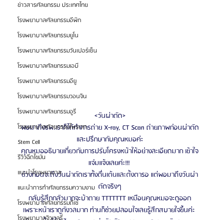
ข่าวสารศัลยกรรม ประเทศไทย
โรงพยาบาลศัลยกรรมอีพิก
โรงพยาบาลศัลยกรรมยูโน
โรงพยาบาลศัลยกรรมวันเปอร์เซ็น
โรงพยาบาลศัลยกรรมเอบี
โรงพยาบาลศัลยกรรมอียู
โรงพยาบาลศัลยกรรมวอนจิน
โรงพยาบาลศัลยกรรมอูรี
<วันผ่าตัด>
พอมาถึงรพ.เราก็ได้ทำการถ่าย X-ray, CT Scan ถ่ายภาพก่อนผ่าตัด
โรงพยาบาลศัลยกรรมไพรเวท
และปรึกษากับคุณหมอค่ะ
Stem Cell
คุณหมออธิบายเกี่ยวกับการปรับโครงหน้าให้อย่างละเอียดมาก เข้าใจ
รีวิวฉีดไขมัน
แจ่มแจ้งเลยค่ะ!!! 
แนะนำโรงพยาบาล
ช่วงก่อนจะถึงวันผ่าตัดเราทั้งตื่นเต้นและตั้งตารอ แต่พอมาถึงวันผ่า
ตัดจริงๆ
แนะนำการทำศัลยกรรมความงาม
กลับรู้สึกกลัวมากจะบ้าตาย TTTTTTT เหมือนคุณหมอจะดูออก
โรงพยาบาลศัลยกรรมดีเซ่
เพราะหน้าเราดูกังวลมาก ท่านก็ช่วยปลอบใจเลยรู้สึกสบายใจขึ้นค่ะ 
โรงพยาบาลจิวเวลรี่