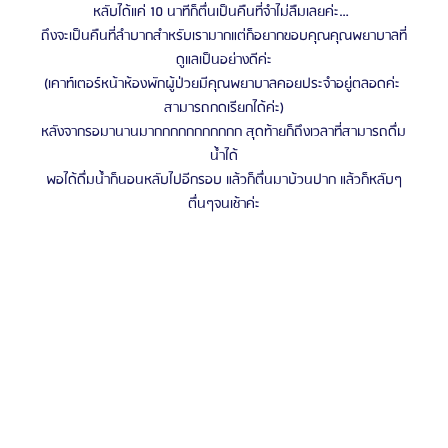
หลับได้แค่ 10 นาทีก็ตื่นเป็นคืนที่จำไม่ลืมเลยค่ะ…
ถึงจะเป็นคืนที่ลำบากสำหรับเรามากแต่ก็อยากขอบคุณคุณพยาบาลที่
ดูแลเป็นอย่างดีค่ะ
(เคาท์เตอร์หน้าห้องพักผู้ป่วยมีคุณพยาบาลคอยประจำอยู่ตลอดค่ะ 
สามารถกดเรียกได้ค่ะ)
หลังจากรอมานานมากกกกกกกกกกก สุดท้ายก็ถึงเวลาที่สามารถดื่ม
น้ำได้
พอได้ดื่มน้ำก็นอนหลับไปอีกรอบ แล้วก็ตื่นมาบ้วนปาก แล้วก็หลับๆ
ตื่นๆจนเช้าค่ะ