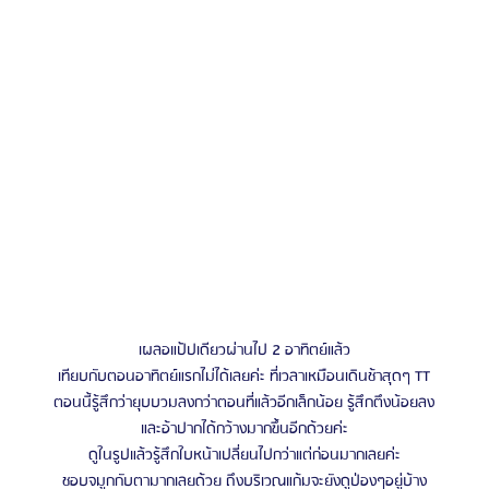
เผลอแป้ปเดียวผ่านไป 2 อาทิตย์แล้ว
เทียบกับตอนอาทิตย์แรกไม่ได้เลยค่ะ ที่เวลาเหมือนเดินช้าสุดๆ TT
ตอนนี้รู้สึกว่ายุบบวมลงกว่าตอนที่แล้วอีกเล็กน้อย รู้สึกตึงน้อยลง
และอ้าปากได้กว้างมากขึ้นอีกด้วยค่ะ
ดูในรูปแล้วรู้สึกใบหน้าเปลี่ยนไปกว่าแต่ก่อนมากเลยค่ะ
ชอบจมูกกับตามากเลยด้วย ถึงบริเวณแก้มจะยังดูป่องๆอยู่บ้าง