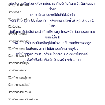
ทั้งเสียดายเงินด้วย หลังจากนั้นมาเราก็ไปฉีดโบท็อกซ์ ฉีดฟิลเลอร์เอา
รีวิวดูดไขมันเหนียง
เรื่อยๆ
รีวิวยกกระชับ
แต่การฉีดอะไรพวกนี้มันก็มีข้อจำกัด
รีวิวยกกระชับหน้าผาก
จนเราได้มารู้จักกับบาโนบากิค่ะ หลังจากผ่าตัดครั้งล่าสุด ผ่านมา 2 
ปีแล้ว 
รีวิวร้อยไหม
ในที่สุดเราก็ตัดสินใจจะผ่าตัดแก้ไขกระดูกโครงหน้า ศัลยกรรมตาและ
รีวิวลดโหนกแก้ม
จมูกที่นี่ค่ะ!!
รีวิวศัลยกรรมกราม
ช่วงโหนก กรามเราเป็นคลื่นๆไม่สม่ำเสมอกัน จมูกก็ทรงออกทู่ๆ 
ในส่วนของตาถ้าไม่ใส่คอนแท็คตาจะดูง่วง 
รีวิวศัลยกรรมขากรรไกร
ครั้งนี้เราเลยจะทำปรับกล้ามเนื้อตาและเปิดหางตาไปด้วยค่ะ
รีวิวศัลยกรรมคาง
รูปเสื้อฟ้าคือก่อนที่จะฉีดฟิลเลอร์คางค่ะ … TT 
รีวิวศัลยกรรมจมูก
รีวิวศัลยกรรมตา
รีวิวศัลยกรรมผู้ชาย
รีวิวศัลยกรรมวีไลน์
รีวิวศัลยกรรมเกาหลี
รีวิวศัลยกรรมเสริมหน้าอก