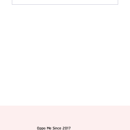
แนะนำ 7 ทีมแพทย์ โรงพยาบาลศัลยกรรม 1% Plastic
Surgery (แบบสรุปให้แล้ว)
Oppa Me Since 2017