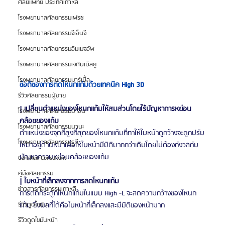
ศัลยแพทย์ ประเทศเกาหลี
โรงพยาบาลศัลยกรรมเฟรช
โรงพยาบาลศัลยกรรมจีเอ็นจี
โรงพยาบาลศัลยกรรมอิมเมจอัพ
โรงพยาบาลศัลยกรรมเจดับเบิลยู
โรงพยาบาลศัลยกรรมมาร์เบิ้ล
ข้อดีของการตัดโหนกแก้มด้วยเทคนิค High 3D
รีวิวศัลยกรรมผู้ชาย
| เปลี่ยนตำแหน่งของโหนกแก้มให้สมส่วนโดยไร้ปัญหาการหย่อน
โรงพยาบาลศัลยกรรมมาอิน
คล้อยของแก้ม
โรงพยาบาลศัลยกรรมนานะ
ตำแหน่งของจุดที่สูงที่สุดของโหนกแก้มที่ทาให้ใบหน้าดูกว้างจะถูกปรับ
โรงพยาบาลศัลยกรรมรูบี
ให้มาอยู่ด้านหน้าเพื่อให้ใบหน้ามีมิติมากกว่าเดิมโดยไม่ต้องกังวลกับ
ปัญหาความหย่อนคล้อยของแก้ม
Certified Consultant
คู่มือศัลยกรรม
| ใบหน้าที่เล็กลงจากการลดโหนกแก้ม
ข่าวสารศัลยกรรมเกาหลี
การตัดกระดูกโหนกแก้มในแบบ High -L จะลดความกว้างของโหนก
แก้ม ซึ่งผลที่ได้คือใบหน้าที่เล็กลงและมีมิติของหน้ามาก
รีวิวดูดไขมัน
รีวิวดูดไขมันหน้า