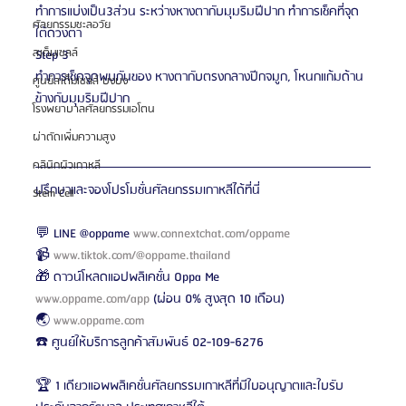
ทำการแบ่งเป็น3ส่วน ระหว่างหางตากับมุมริมฝีปาก ทำการเช็คที่จุด
ศัลยกรรมชะลอวัย
ใต้ดวงตา
สเต็มเซลล์
Step 3
ทำการเช็คจุดพบกันของ หางตากับตรงกลางปีกจมูก, โหนกแก้มด้าน
ศูนย์สเต็มเซลล์ บงบง
ข้างกับมุมริมฝีปาก
โรงพยาบาลศัลยกรรมเอโตน
ผ่าตัดเพิ่มความสูง
คลินิกผิวเกาหลี
ปรึกษาและจองโปรโมชั่นศัลยกรรมเกาหลีได้ที่นี่
Stem Cell
💬 LINE @oppame 
www.connextchat.com/oppame
📹 
www.tiktok.com/@oppame.thailand
🎁 ดาวน์โหลดแอปพลิเคชั่น Oppa Me 
www.oppame.com/app
 (ผ่อน 0% สูงสุด 10 เดือน)
🌏 
www.oppame.com
☎️ ศูนย์ให้บริการลูกค้าสัมพันธ์ 02-109-6276
🏆 1 เดียวแอพพลิเคชั่นศัลยกรรมเกาหลีที่มีใบอนุญาตและใบรับ