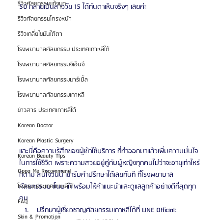
รีวิวศัลยกรรมแก้จมูก
50 กลายเป็นสาววัย 15 ได้ทันตาเห็นจริงๆ เลยค่ะ
รีวิวศัลยกรรมโครงหน้า
รีวิวเกลี่ยไขมันใต้ตา
โรงพยาบาลศัลยกรรม ประเทศเกาหลีใต้
โรงพยาบาลศัลยกรรมจีเอ็นจี
โรงพยาบาลศัลยกรรมมาร์เบิ้ล
โรงพยาบาลศัลยกรรมเกาหลี
ข่าวสาร ประเทศเกาหลีใต้
Korean Doctor
Korean Plastic Surgery
และนี่คือความรู้สึกของผู้เข้าใช้บริการ ที่ทำออกมาแล้วเพิ่มความมั่นใจ
Korean Beauty Tips
ในการใช้ชีวิต เพราะความสวยอยู่คู่กับผู้หญิงทุกคนไม่ว่าจะอายุเท่าไหร่
Oppa Me Recommend
ก็ตาม สนใจวันนี้ เข้ารับคำปรึกษาได้เลยทันที ที่โรงพยาบาล
ศัลยกรรมบาโนบากิ พร้อมให้คำแนะนำและดูแลลูกค้าอย่างดีที่สุดทุก
โรงแรม ประเทศเกาหลีใต้
คน 
FAQ
 ปรึกษาผู้เชี่ยวชาญศัลยกรรมเกาหลีได้ที่ LINE Official: 
Skin & Promotion