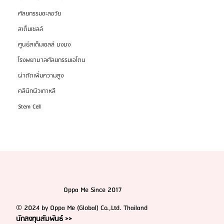
สเต็มเซลล์จากไขมัน ทำไมจึงเป็นแหล่งฟื้นฟูร่างกายที่ดี
ที่สุด
ศัลยกรรมชะลอวัย
สเต็มเซลล์
ศูนย์สเต็มเซลล์ บงบง
โรงพยาบาลศัลยกรรมเอโตน
ผ่าตัดเพิ่มความสูง
คลินิกผิวเกาหลี
Stem Cell
Oppa Me Since 2017
© 2024 by Oppa Me (Global) Co.,Ltd. Thailand
นักลงทุนสัมพันธ์ >>