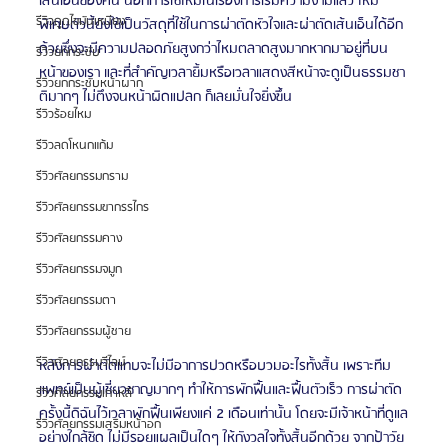
เส้นเอ็นของคน นอกการใช้ไหมในเรื่องการเริมความงามแล้ว ไหม
รีวิวดูดไขมันเหนียง
พิเศษตัวนี้ยังใช้เป็นวัสดุที่ใช้ในการผ่าตัดหัวใจและผ่าตัดเส้นเอ็นได้อีก
ด้วยซึ่งจะมีความปลอดภัยสูงกว่าไหมตลาดสูงมากหากมาอยู่ที่บน
รีวิวยกกระชับ
หน้าของเรา และที่สำคัญเวลายิ้มหรือเวลาแสดงสีหน้าจะดูเป็นธรรมชา
รีวิวยกกระชับหน้าผาก
ติมากๆ ไม่ตึงจนหน้าผิดแปลก ก็เลยมั่นใจยิ่งขึ้น
รีวิวร้อยไหม
รีวิวลดโหนกแก้ม
รีวิวศัลยกรรมกราม
รีวิวศัลยกรรมขากรรไกร
รีวิวศัลยกรรมคาง
รีวิวศัลยกรรมจมูก
รีวิวศัลยกรรมตา
รีวิวศัลยกรรมผู้ชาย
รีวิวศัลยกรรมวีไลน์
หลังการผ่าตัดแทบจะไม่มีอาการปวดหรือบวมอะไรทั้งสิ้น เพราะทีม
แพทย์เป็นผู้เชี่ยวชาญมากๆ ทำให้การพักฟื้นและฟื้นตัวเร็ว การผ่าตัด
รีวิวศัลยกรรมเกาหลี
ครั้งนี้ดิฉันไว้เวลาพักฟื้นเพียงแค่ 2 เดือนเท่านั้น โดยจะมีเจ้าหน้าที่ดูแล
รีวิวศัลยกรรมเสริมหน้าอก
อย่างใกล้ชิด ไม่มีรอยแผลเป็นใดๆ ให้กังวลใจทั้งสิ้นอีกด้วย จากป้าวัย 