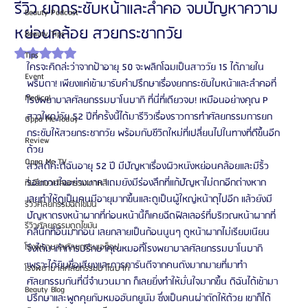
รีวิว ยกกระชับหน้าและลำคอ จบปัญหาความ
Beauty Podcast
หย่อนคล้อย สวยกระชากวัย
Beauty Tips
ได้รับ NaN เต็ม 5 ดาว
Tips
ใครจะคิดล่ะว่าจากป้าอายุ 50 จะพลิกโฉมเป็นสาววัย 15 ได้ภายใน
Event
พริบตา! เพียงแค่เข้ามารับคำปรึกษาเรื่องยกกระชับใบหน้าและลำคอที่
Medical
โรงพยาบาลศัลยกรรมบาโนบากิ ที่นี่ที่เดียวจบ! เหมือนอย่างคุณ P 
สาวใหญ่วัย 52 ปีที่ครั้งนี้ได้มารีวิวเรื่องราวการทำศัลยกรรมการยก
Oppa Me Today
กระชับให้สวยกระชากวัย พร้อมกับชีวิตใหม่ที่เปลี่ยนไปในทางที่ดีขึ้นอีก
Review
ด้วย
Oppa Me TV
สวัสดีค่ะดิฉันอายุ 52 ปี มีปัญหาเรื่องผิวหนังหย่อนคล้อยและมีริ้ว
รอยกวนใจอย่างมาก แถมยังมีร่องลึกที่แก้ปัญหาไม่ตกอีกต่างหาก 
ที่ปรึกษาศัลยกรรมเกาหลี
เลยทำให้ดูเป็นคนมีอายุมากขึ้นและดูเป็นผู้ใหญ่หน้าดุไปอีก แล้วยังมี
รีวิวศัลยกรรมฉีดไขมัน
ปัญหาตรงหน้าผากที่ก่อนหน้านี้ก็เคยฉีดฟิลเลอร์ที่บริเวณหน้าผากที่
รีวิวศัลยกรรมดูดไขมัน
คลีนิกที่อื่นมาก่อน เลยกลายเป็นก้อนนูนๆ ดูหน้าผากไม่เรียบเนียน 
โรงพยาบาลศัลยกรรมเอท็อป
จึงได้มาทำการปรึกษาคุณหมอที่โรงพยาบาลศัลยกรรมบาโนบากิ 
เพราะได้ยินชื่อเสียงและการการันตีจากคนดังมากมายที่มาทำ
โรงพยาบาลศัลยกรรมบาโนบากิ
ศัลยกรรมกันที่นี่จำนวนมาก ก็เลยยิ่งทำให้มั่นใจมากขึ้น ดิฉันได้เข้ามา
Beauty Blog
ปรึกษาและพูดคุยกับหมอฮันกยูนัม ซึ่งเป็นคนผ่าตัดให้ด้วย เขาก็ได้