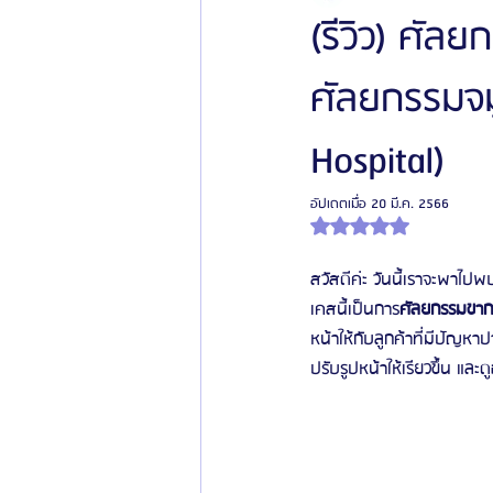
(รีวิว) ศัล
ศัลยกรรมจม
โรงพยาบาลศัลยกรรมเฟรช
โรงพยาบาลศ
Hospital)
รีวิวศัลยกรรมผู้ชาย
โรงพยาบาลศัลยก
อัปเดตเมื่อ
20 มี.ค. 2566
ได้รับ NaN เต็ม 5 ดาว
ข่าวสารศัลยกรรมเกาหลี
รีวิวดูดไขมัน
สวัสดีค่ะ วันนี้เราจะพาไปพ
เคสนี้เป็นการ
ศัลยกรรมขากร
หน้าให้กับลูกค้าที่มีปัญหา
ปรับรูปหน้าให้เรียวขึ้น และ