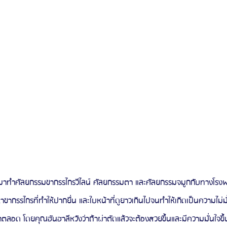
เข้ามาทำศัลยกรรมขากรรไกรวีไลน์ ศัลยกรรมตา และศัลยกรรมจมูกกับทางโ
าขากรรไกรที่ทำให้ปากยื่น และใบหน้าที่ดูยาวเกินไปจนทำให้เกิดเป็นความไม่
ดมาตลอด โดยคุณฮันฮาลีหวังว่าถ้าผ่าตัดแล้วจะต้องสวยขึ้นและมีความมั่นใจขึ