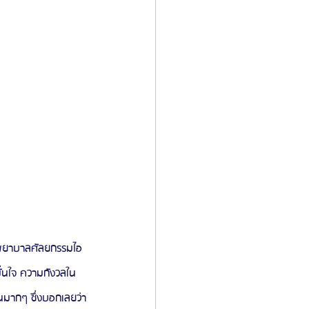
รงพยาบาลศัลยกรรมไอ
มั่นใจ ความกังวลใน
้นมากๆ ซึ่งบอกเลยว่า