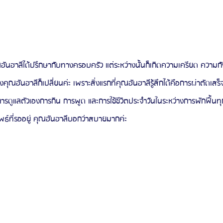
ณฮันฮาลีได้ปรึกษากับทางครอบครัว แต่ระหว่างนั้นก็เกิดความเครียด ความก
คุณฮันฮาลีก็เปลี่ยนค่ะ เพราะสิ่งแรกที่คุณฮันฮาลีรู้สึกได้คือการผ่าตัดเสร็
ี้การดูแลตัวเองการกิน การพูด และการใช้ชีวิตประจำวันในระหว่างการพักฟื้น
ัพธ์ที่รออยู่ คุณฮันฮาลีบอกว่าสบายมากค่ะ 