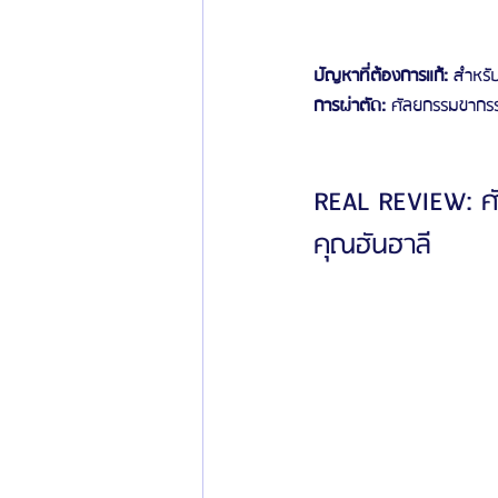
ปัญหาที่ต้องการแก้:
 สำหรั
การผ่าตัด:
 ศัลยกรรมขากรร
REAL REVIEW: ศ
คุณฮันฮาลี