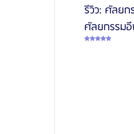
รีวิว: ศัลย
ศัลยกรรมอีพ
โรงพยาบาลศัลยกรรมเฟรช
โรงพยาบาลศ
ได้รับ NaN เต็ม 5 ดาว
รีวิวศัลยกรรมผู้ชาย
โรงพยาบาลศัลยก
ข่าวสารศัลยกรรมเกาหลี
รีวิวดูดไขมัน