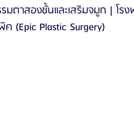
กรรมตาสองชั้นและเสริมจมูก | โ
ิค (Epic Plastic Surgery)
ัลยกรรมจีเอ็นจี
โรงพยาบาลศัลยกรรมอิมเมจอัพ
โรงพยาบาลศัลยกรรมเจดับเบ
รรมมาอิน
โรงพยาบาลศัลยกรรมนานะ
โรงพยาบาลศัลยกรรมรูบี
Certif
รีวิวดูดไขมันหน้า
รีวิวดูดไขมันเหนียง