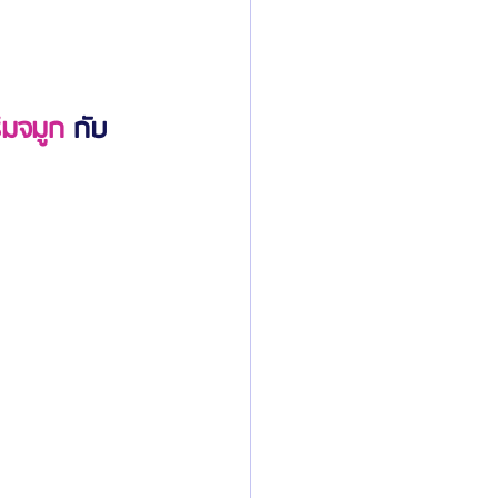
ิมจมูก
 กับ