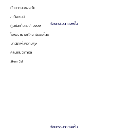
ศัลยกรรมชะลอวัย
สเต็มเซลล์
ศัลยกรรมตาสองชั้น 
ศูนย์สเต็มเซลล์ บงบง
โรงพยาบาลศัลยกรรมเอโตน
ผ่าตัดเพิ่มความสูง
คลินิกผิวเกาหลี
Stem Cell
ศัลยกรรมตาสองชั้น 