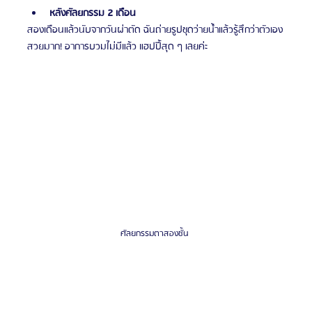
หลังศัลยกรรม 2 เดือน
สองเดือนแล้วนับจากวันผ่าตัด ฉันถ่ายรูปชุดว่ายน้ำแล้วรู้สึกว่าตัวเอง
สวยมาก! อาการบวมไม่มีแล้ว แฮปปี้สุด ๆ เลยค่ะ
ศัลยกรรมตาสองชั้น 