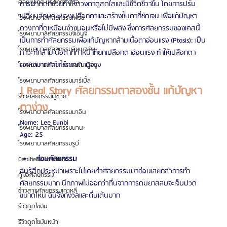
ศัลยแพทย์ ประเทศเกาหลี
การผ่าตัดที่ช่วยทำให้ดวงตาดูสดใสและมีชีวิตชีวาขึ้น โดยการปรับ
เปลี่ยนลักษณะของเปลือกตาและสร้างชั้นตาที่ชัดเจน เพื่อแก้ปัญหา
โรงพยาบาลศัลยกรรมเฟรช
ดวงตาที่ดูเหมือนง่วงนอนหรือไม่มีพลัง ซึ่งการศัลยกรรมของเคสนี้
โรงพยาบาลศัลยกรรมจีเอ็นจี
เป็นการทำศัลยกรรมเพื่อแก้ปัญหากล้ามเนื้อตาอ่อนแรง (Ptosis): เป็น
โรงพยาบาลศัลยกรรมอิมเมจอัพ
ภาวะที่กล้ามเนื้อตาที่ทำหน้าที่ยกเปลือกตาอ่อนแรง ทำให้เปลือกตา
ตกลงมาและทำให้ดวงตาดูง่วง
โรงพยาบาลศัลยกรรมเจดับเบิลยู
โรงพยาบาลศัลยกรรมมาร์เบิ้ล
| Real Story ศัลยกรรมตาสองชั้น แก้ปัญหา
รีวิวศัลยกรรมผู้ชาย
ตาง่วง 
โรงพยาบาลศัลยกรรมมาอิน
Name: Lee Eunbi
โรงพยาบาลศัลยกรรมนานะ
Age: 25
โรงพยาบาลศัลยกรรมรูบี
ก่อนศัลยกรรม
Certified Consultant
ฉันรู้สึกประหม่าเพราะไม่เคยทำศัลยกรรมมาก่อนเลยกลัวการทำ
คู่มือศัลยกรรม
ศัลยกรรมมาก นึกภาพไม่ออกว่าตื่นจากการดมยาสลบจะเจ็บปวด
ข่าวสารศัลยกรรมเกาหลี
ขนาดไหน ฉันจึงกังวลและตื่นเต้นมาก
รีวิวดูดไขมัน
รีวิวดูดไขมันหน้า