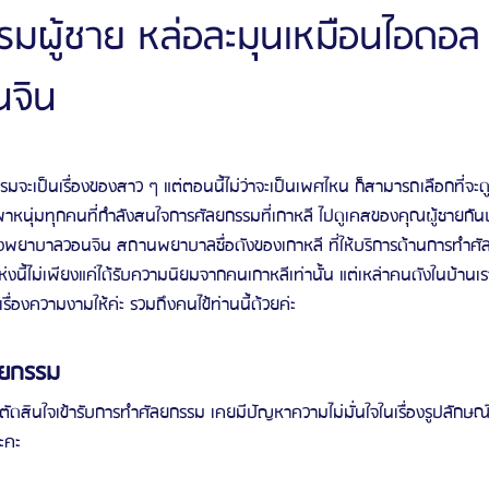
รรมผู้ชาย หล่อละมุนเหมือนไอดอล 
จิน
ัลยกรรมจีเอ็นจี
โรงพยาบาลศัลยกรรมอิมเมจอัพ
โรงพยาบาลศัลยกรรมเจดับเบ
รรมมาอิน
โรงพยาบาลศัลยกรรมนานะ
โรงพยาบาลศัลยกรรมรูบี
Certif
รมจะเป็นเรื่องของสาว ๆ แต่ตอนนี้ไม่ว่าจะเป็นเพศไหน ก็สามารถเลือกที่จะดู
อพาหนุ่มทุกคนที่กำลังสนใจการศัลยกรรมที่เกาหลี ไปดูเคสของคุณผู้ชายกันบ
รงพยาบาลวอนจิน สถานพยาบาลชื่อดังของเกาหลี ที่ให้บริการด้านการทำศั
รีวิวดูดไขมันหน้า
รีวิวดูดไขมันเหนียง
ี้ไม่เพียงแค่ได้รับความนิยมจากคนเกาหลีเท่านั้น แต่เหล่าคนดังในบ้านเราก
รื่องความงามให้ค่ะ รวมถึงคนไข้ท่านนี้ด้วยค่ะ
ลยกรรม
ะตัดสินใจเข้ารับการทำศัลยกรรม เคยมีปัญหาความไม่มั่นใจในเรื่องรูปลักษณ
นะคะ