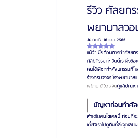
รีวิว ศัลยก
พยาบาลวอน
โรงพยาบาลศัลยกรรมเฟรช
โรงพยาบาลศ
อัปเดตเมื่อ
16 เม.ย. 2566
ได้รับ NaN เต็ม 5 ดาว
รีวิวศัลยกรรมผู้ชาย
โรงพยาบาลศัลยก
แม้ว่าเมื่อก่อนการทำศัลยกร
ศัลยกรรมค่ะ วันนี้เราจึงข
คนไข้เลือกทำศัลยกรรมที่โ
ข่าวสารศัลยกรรมเกาหลี
รีวิวดูดไขมัน
ร่างครบวงจร โรงพยาบาลแห่งน
พยาบาลวอนจิน
ดูแลปัญหาเ
ปัญหาก่อนทำศั
สำหรับคนไขเคสนี้ ก่อนที่จ
เดี๋ยวเราไปดูกันที่ล่ะจุดเลย