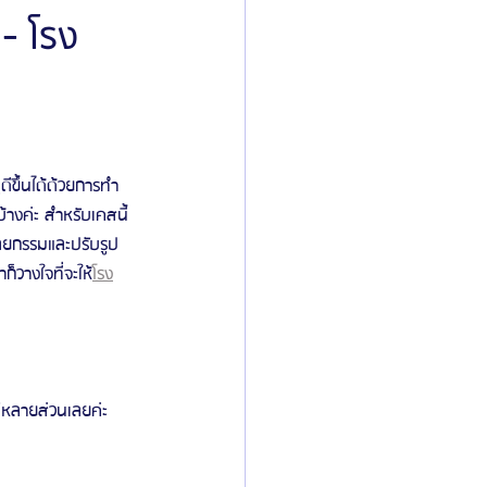
- โรง
ิลยู
โรงพยาบาลศัลยกรรมมาร์เบิ้ล
ied Consultant
คู่มือศัลยกรรม
ดีขึ้นได้ด้วยการทำ
้างค่ะ สำหรับเคสนี้
ลยกรรมและปรับรูป
็วางใจที่จะให้
โรง
์หลายส่วนเลยค่ะ 