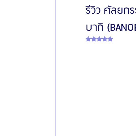
รีวิว ศัลย
บากิ (BANO
โรงพยาบาลศัลยกรรมเฟรช
โรงพยาบาลศ
ได้รับ NaN เต็ม 5 ดาว
รีวิวศัลยกรรมผู้ชาย
โรงพยาบาลศัลยก
ข่าวสารศัลยกรรมเกาหลี
รีวิวดูดไขมัน