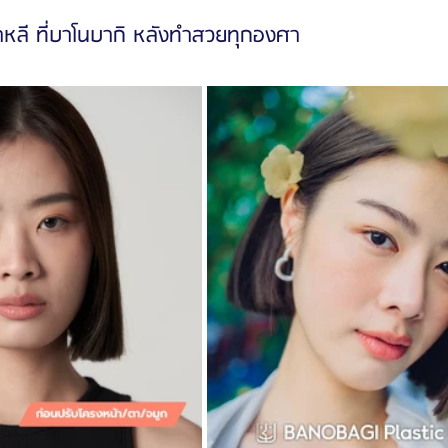
กาหลี ที่บาโนบากิ หลังทำสวยทุกองศา