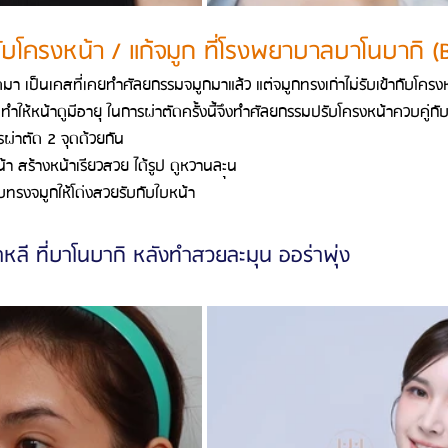
ับโครงหน้า / แก้จมูก ที่โรงพยาบาลบาโนบากิ (
ดมา เป็นเคสที่เคยทำศัลยกรรมจมูกมาแล้ว แต่จมูกทรงเก่าไม่รับเข้ากับโครงห
ำให้หน้าดูมีอายุ ในการผ่าตัดครั้งนี้จึงทำศัลยกรรมปรับโครงหน้าควบคู่กับ
ผ่าตัด 2 จุดด้วยกัน
า สร้างหน้าเรียวสวย ได้รูป ดูหวานละุน
บทรงจมูกให้โด่งสวยรับกับใบหน้า
าหลี ที่บาโนบากิ หลังทำสวยละมุน ออร่าพุ่ง