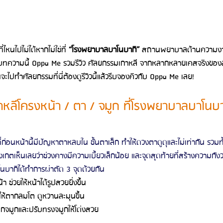
ไหนไปไม่ได้หากไม่ใช่ที่ 
“โรงพยาบาลบาโนบากิ” 
สถานพยาบาลด้านความงามท
ในบทความนี้ Oppa Me รวมรีวิว ศัลยกรรมเกาหลี จากหลากหลายเคสจริงขอ
จะไปทำศัลยกรรมที่นี่ต้องดูรีวิวนี้แล้วรีบจองคิวกับ Oppa Me เลย!
าหลีโครงหน้า / ตา / จมูก ที่โรงพยาบาลบาโนบา
่ก่อนหน้านี้มีปัญหาตาหลบใน ชั้นตาเล็ก ทำให้ดวงตาดูดุและไม่เท่ากัน รวมท
สังเกตเห็นเลยว่าช่วงคางมีความเบี้ยวเล็กน้อย และจุดสุดท้ายที่สร้างความกัง
นบากิได้ทำการผ่าตัด 3 จุดด้วยกัน
ช่วยให้หน้าได้รูปสวยยิ่งขึ้น 
ห้ตากลมโต ดูหวานละมุนขึ้น 
ีกจมูกและปรับทรงจมูกให้โด่งสวย