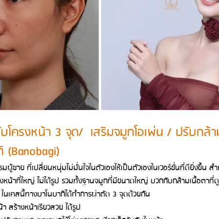
บโครงหน้า 3 จุด/  เสริมจมูกโอเพ่น / ปรับกล้ามเ
 (Banobagi)
มผู้ชาย ที่เปลี่ยนหนุ่มไม่มั่นใจในตัวเองให้เป็นตัวเองในเวอร์ชั่นที่ดียิ่งขึ้
หน้าที่ใหญ่ ไม่ได้รูป รวมทั้งฐานจมูกที่มีขนาดใหญ่ บวกกับกล้ามเนื้อตาที่ด
 ในเคสนี้ทางบาโนบากิได้ทำการผ่าตัด 3 จุดด้วยกัน
 สร้างหน้าเรียวสวย ได้รูป 