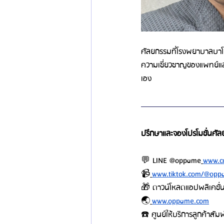
ศัลยกรรมที่โรงพยาบาลบาโน
ความเชี่ยวชาญของแพทย์และกา
เอง
ปรึกษาและจองโปรโมชั่นศัลยก
💬 LINE @oppame
www.c
📹
www.tiktok.com/@oppa
🎁 ดาวน์โหลดแอปพลิเคชั
🌏
www.oppame.com
☎️ ศูนย์ให้บริการลูกค้าสั