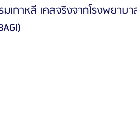
กรรมเกาหลี เคสจริงจากโรงพยาบา
BAGI)
ัลยกรรมจีเอ็นจี
โรงพยาบาลศัลยกรรมอิมเมจอัพ
โรงพยาบาลศัลยกรรมเจดับเบ
รรมมาอิน
โรงพยาบาลศัลยกรรมนานะ
โรงพยาบาลศัลยกรรมรูบี
Certif
รีวิวดูดไขมันหน้า
รีวิวดูดไขมันเหนียง