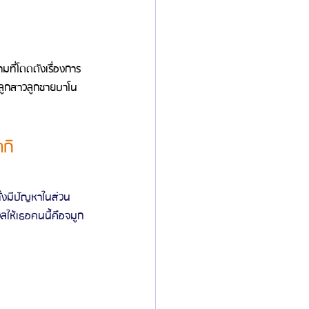
ี่โดดดังเรื่องการ
งลูกสาวลูกชายบาโน
กิ 
ั้งมีปัญหาในส่วน
วลให้เธอคนนี้คือจมูก