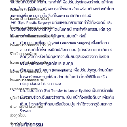
ศัลยแพทย์ ประเทศเกาหลี
ขั้นตอนที่ซับซ้อนแต่สามารถทำได้เพื่อปรับปรุงโครงสร้างใบหน้าโดย
รวม ในกรณีที่มีความต้องการแก้ไขหลายส่วนพร้อมกันจะต้องทำโดย
โรงพยาบาลศัลยกรรมเฟรช
แพทย์ผู้เชี่ยวชาญเท่านั้น ซึ่งที่โรงพยาบาลศัลยกรรมอี
โรงพยาบาลศัลยกรรมจีเอ็นจี
พิค (Epic Plastic Surgery) มีทีมแพทย์ที่สามารถทำได้ทั้งหมดนี้ และ
โรงพยาบาลศัลยกรรมอิมเมจอัพ
ยังได้ผลลัพธ์ออกมาดีที่สุด โดยในเคสนี้ การทำศัลยกรรมแต่ละจุด
เป็นการทำศัลยกรรมเพื่อแก้ปัญหาบนใบหน้า ดังนี้
โรงพยาบาลศัลยกรรมเจดับเบิลยู
ศัลยกรรมแก้ไขตา (Eyelid Correction Surgery) เพื่อแก้ไขตา
โรงพยาบาลศัลยกรรมมาร์เบิ้ล
สามารถทำได้ทั้งการเปิดเปลือกตาบน (แก้หนังตาตก) และการ
รีวิวศัลยกรรมผู้ชาย
ลดถุงใต้ตาหรือแก้ปัญหาความไม่สมดุลของดวงตา ซึ่งช่วย
โรงพยาบาลศัลยกรรมมาอิน
ปรับลุคให้ดวงตาดูสดใสและสมดุล
ศัลยกรรมเสริมจมูก (Rhinoplasty) เพื่อปรับปรุงรูปลักษณ์และ
โรงพยาบาลศัลยกรรมนานะ
โครงสร้างของจมูกให้สมส่วนกับใบหน้า โดยใช้ซิลิโคนหรือ
โรงพยาบาลศัลยกรรมรูบี
กระดูกอ่อนจากร่างกายเอง
Certified Consultant
ย้ายไขมันใต้ตา (Fat Transfer to Lower Eyelids) เป็นการย้ายไข
มันจากบริเวณอื่นของร่างกาย เช่น หน้าท้องหรือต้นขา เพื่อเติม
คู่มือศัลยกรรม
เต็มบริเวณใต้ตาที่ตอบหรือมีรอยบุ๋ม ทำให้ดวงตาดูอิ่มและลด
ข่าวสารศัลยกรรมเกาหลี
ริ้วรอย
รีวิวดูดไขมัน
| ก่อนศัลยกรรม
รีวิวดูดไขมันหน้า