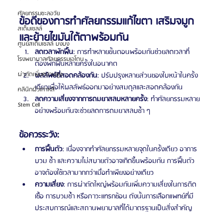
ศัลยกรรมชะลอวัย
ข้อดีของการทำศัลยกรรมแก้ไขตา เสริมจมูก 
สเต็มเซลล์
และย้ายไขมันใต้ตาพร้อมกัน
ศูนย์สเต็มเซลล์ บงบง
ลดเวลาพักฟื้น
: การทำหลายขั้นตอนพร้อมกันช่วยลดเวลาที่
โรงพยาบาลศัลยกรรมเอโตน
ต้องพักฟื้นหลายครั้งในอนาคต
ผ่าตัดเพิ่มความสูง
ผลลัพธ์ที่สอดคล้องกัน
: ปรับปรุงหลายส่วนของใบหน้าในครั้ง
เดียวเพื่อให้ผลลัพธ์ออกมาอย่างสมดุลและสอดคล้องกัน
คลินิกผิวเกาหลี
ลดความเสี่ยงจากการดมยาสลบหลายครั้ง
: ทำศัลยกรรมหลาย
Stem Cell
อย่างพร้อมกันจะช่วยลดการดมยาสลบซ้ำ ๆ
ข้อควรระวัง:
การฟื้นตัว
: เนื่องจากทำศัลยกรรมหลายจุดในครั้งเดียว อาการ
บวม ช้ำ และความไม่สบายตัวอาจเกิดขึ้นพร้อมกัน การฟื้นตัว
อาจต้องใช้เวลามากกว่าเมื่อทำเพียงอย่างเดียว
ความเสี่ยง
: การผ่าตัดใหญ่พร้อมกันเพิ่มความเสี่ยงในการติด
เชื้อ การบวมช้ำ หรือภาวะแทรกซ้อน ดังนั้นการเลือกแพทย์ที่มี
ประสบการณ์และสถานพยาบาลที่ได้มาตรฐานเป็นสิ่งสำคัญ