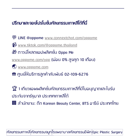
ปรึกษาและจองโปรโมชั่นศัลยกรรมเกาหลีได้ที่นี่
💬 LINE @oppame 
www.connextchat.com/oppame
📹 
www.tiktok.com/@oppame.thailand
🎁 ดาวน์โหลดแอปพลิเคชั่น Oppa Me 
www.oppame.com/app
 (ผ่อน 0% สูงสุด 10 เดือน)
🌏 
www.oppame.com
☎️ ศูนย์ให้บริการลูกค้าสัมพันธ์ 02-109-6276
🏆 1 เดียวแอพพลิเคชั่นศัลยกรรมเกาหลีที่มีใบอนุญาตและใบรับ
ประกันจากรัฐบาล ประเทศเกาหลีใต้
🏢 สำนักงาน: ตึก Korean Beauty Center, BTS อารีย์ ประเทศไทย
ศัลยกรรมเกาหลี
ศัลยกรรมจมูก
โรงพยาบาลศัลยกรรมอีพิค
Epic Plastic Surgery