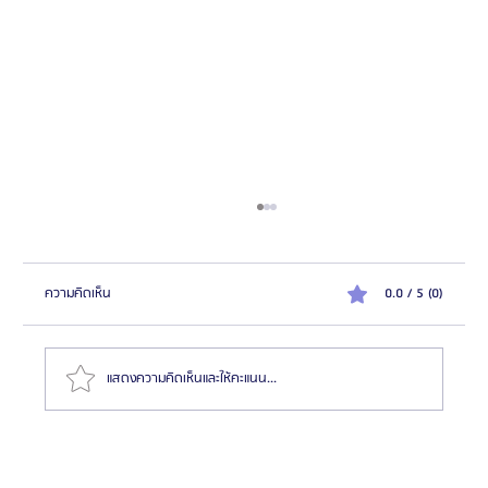
ความคิดเห็น
0.0 / 5 (0)
แสดงความคิดเห็นและให้คะแนน...
รีวิว: ศัลยกรรมลดขนาดสันและปีกจมูก | โรงพยาบาล