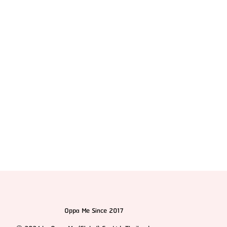
รวมสุดยอดรีวิว 14 รพ.ศัลยกรรมผู้ชายที่เกาหลี แบบคัด
มาแล้ว! 2025
Oppa Me Since 2017