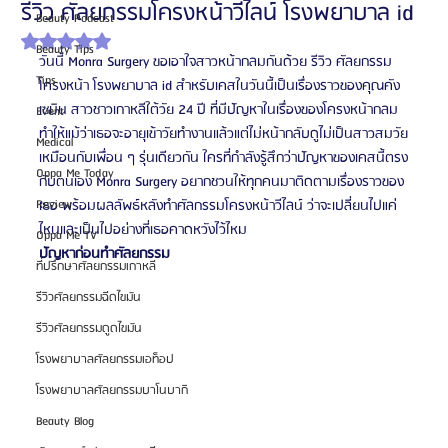
รีวิว ศัลยกรรมโครงหน้าวีไลน์ โรงพยาบาล id
Beauty Podcast
ได้รับ NaN เต็ม 5 ดาว
Beauty Tips
วันนี้ Monra Surgery ขอเอาใจสาวหน้ากลมกันด้วย รีวิว ศัลยกรรม
Tips
โครงหน้า โรงพยาบาล id สำหรับเคสในวันนี้เป็นเรื่องราวของคุณคัง
เซมิน สาวชาวเกาหลีใต้วัย 24 ปี ที่มีปัญหาในเรื่องของโครงหน้ากลม 
Event
ทำให้แม้ว่าเธอจะอายุเข้าวัยทำงานแล้วแต่ไม่หน้ากลับดูไม่เป็นสาวสมวัย
Medical
เหมือนกับเพื่อน ๆ รุ่นเดียวกัน ใครที่กำลังรู้สึกว่าปัญหาของเคสนี้ตรง
Oppa Me Today
กับตนเอง Monra Surgery อยากชวนให้ทุกคนมาติดตามเรื่องราวของ
Review
เธอ พร้อมผลลัพธ์หลังทำศัลกรรมโครงหน้าวีไลน์ ว่าจะเปลี่ยนไปแค่
ไหนและเป็นไปอย่างที่เธอคาดหวังไว้ไหม
Oppa Me TV
ปัญหาก่อนทำศัลยกรรม
ที่ปรึกษาศัลยกรรมเกาหลี
รีวิวศัลยกรรมฉีดไขมัน
รีวิวศัลยกรรมดูดไขมัน
โรงพยาบาลศัลยกรรมเอท็อป
โรงพยาบาลศัลยกรรมบาโนบากิ
Beauty Blog