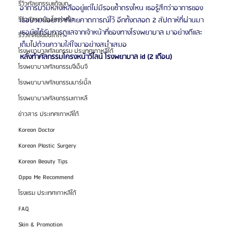
รีวิวศัลยกรรมแก้จมูก
อาการบวมหลงเหลืออยู่แต่ไม่มีรอยช้ำตรงไหน เธอรู้สึกว่าอาการของ
เธอบวมน้อยกว่าที่เคยคาดการณ์ไว้ อีกทั้งตลอด 2 สัปดาห์ที่ผ่านมา
รีวิวศัลยกรรมโครงหน้า
เธอยังได้รับการดูแลจากเจ้าหน้าที่ของทางโรงพยาบาล มาอย่างดีและ
รีวิวเกลี่ยไขมันใต้ตา
เต็มไปด้วยความใส่ใจมาอย่างสม่ำเสมอ
โรงพยาบาลศัลยกรรม ประเทศเกาหลีใต้
หลังทำศัลกรรมโครงหน้าวีไลน์ โรงพยาบาล id (2 เดือน)
โรงพยาบาลศัลยกรรมจีเอ็นจี
โรงพยาบาลศัลยกรรมมาร์เบิ้ล
โรงพยาบาลศัลยกรรมเกาหลี
ข่าวสาร ประเทศเกาหลีใต้
Korean Doctor
Korean Plastic Surgery
Korean Beauty Tips
Oppa Me Recommend
โรงแรม ประเทศเกาหลีใต้
FAQ
Skin & Promotion