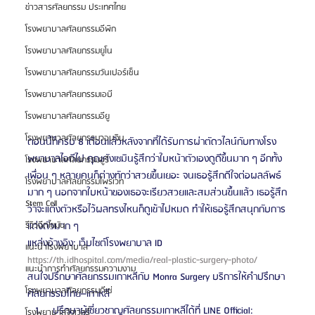
ข่าวสารศัลยกรรม ประเทศไทย
โรงพยาบาลศัลยกรรมอีพิก
โรงพยาบาลศัลยกรรมยูโน
โรงพยาบาลศัลยกรรมวันเปอร์เซ็น
โรงพยาบาลศัลยกรรมเอบี
โรงพยาบาลศัลยกรรมอียู
โรงพยาบาลศัลยกรรมวอนจิน
ตอนนี้ก็ครบ 8 เดือนแล้วหลังจากที่ได้รับการผ่าตัดวไลน์กับทางโรง
พยาบาลไอดีไป คุณคังเซมินรู้สึกว่าใบหน้าตัวเองดูดีขึ้นมาก ๆ อีกทั้ง
โรงพยาบาลศัลยกรรมอูรี
เพื่อน ๆ หลายคนก็ต่างทักว่าสวยขึ้นเยอะ จนเธอรู้สึกดีใจต่อผลลัพธ์
โรงพยาบาลศัลยกรรมไพรเวท
มาก ๆ นอกจากใบหน้าของเธอจะเรียวสวยและสมส่วนขึ้นแล้ว เธอรู้สึก
Stem Cell
ว่าจะแต่งตัวหรือไว้ผลทรงไหนก็ดูเข้าไปหมด ทำให้เธอรู้สึกสนุกกับการ
แต่งตัวมาก ๆ
รีวิวฉีดไขมัน
แหล่งอ้างอิง: เว็บไซต์โรงพยาบาล ID 
แนะนำโรงพยาบาล
https://th.idhospital.com/media/real-plastic-surgery-photo/
แนะนำการทำศัลยกรรมความงาม
สนใจปรึกษาศัลยกรรมเกาหลีกับ Monra Surgery บริการให้คำปรึกษา
โรงพยาบาลศัลยกรรมดีเซ่
ศัลยกรรมไทย–เกาหลี 
 ปรึกษาผู้เชี่ยวชาญศัลยกรรมเกาหลีได้ที่ LINE Official: 
โรงพยาบาลจิวเวลรี่