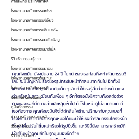
ศัลยแพทย์ ประเทศเกาหลี
โรงพยาบาลศัลยกรรมเฟรช
โรงพยาบาลศัลยกรรมจีเอ็นจี
โรงพยาบาลศัลยกรรมอิมเมจอัพ
โรงพยาบาลศัลยกรรมเจดับเบิลยู
โรงพยาบาลศัลยกรรมมาร์เบิ้ล
รีวิวศัลยกรรมผู้ชาย
โรงพยาบาลศัลยกรรมมาอิน
คุณคังเซมิน ปัจจุบันอายุ 24 ปี ใบหน้าของเธอก่อนที่จะทำศัลยกรรมวี
โรงพยาบาลศัลยกรรมนานะ
ไลน์ จะมีปัญหาในเรื่องของรูปทรงใบหน้าที่กลมมากเกินไป อีกทั้งมี
โรงพยาบาลศัลยกรรมรูบี
แก้มที่หนาและใหญ่เหมือนกับเด็ก ๆ เลยทำให้เธอรู้สึกว่าแต่งหน้า แต่ง
ตัว แล้วดูไปสาวเหมือนกับเพื่อน ๆ อีกทั้งเธอยังมีความกังวลต่อช่วง
Certified Consultant
คางของเธอที่มีความสั้นและหลุบเข้าไป ทำให้ใบหน้าดูไม่สวยคมเท่าที่
คู่มือศัลยกรรม
เธอต้องการ คุณคังซงมินจึงได้ตัดสินใจเข้ามาปรึกษากับคุณหมอที่
ข่าวสารศัลยกรรมเกาหลี
โรงพยาบาล id และทางคุณหมอได้แนะนำให้เธอทำศัลยกรรมโครงหน้า
วีไลน์ เพื่อปรับให้ใบหน้าเรียวได้รูปยิ่งขึ้น และวิธีนี้ยังสามารถสร้างมิติ
รีวิวดูดไขมัน
ให้แก่ใบหน้าดูคมชัดในทุกมุมมองอีกด้วย
รีวิวดูดไขมันหน้า