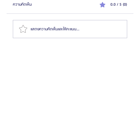
ความคิดเห็น
0.0 / 5 (0)
แสดงความคิดเห็นและให้คะแนน...
รีวิวขั้นตอนผ่าตัดขากรรไกรที่เกาหลี ตั้งแต่ปรึกษาจนถึง
พักฟื้น | ประสบการณ์ผ่าตัดขากรรไกรกับ Glam Plastic
Surgery โรงพยาบาลศัลยกรรมแกลม