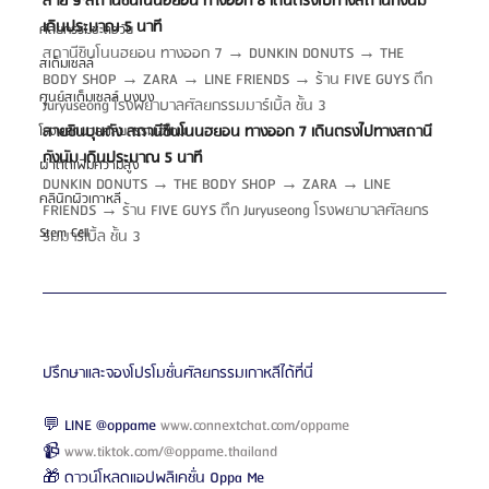
สาย 9 สถานีชินโนนฮยอน ทางออก 8 เดินตรงไปทางสถานีกังนัม 
เดินประมาณ 5 นาที
ศัลยกรรมชะลอวัย
สถานีชินโนนฮยอน ทางออก 7 → DUNKIN DONUTS → THE 
สเต็มเซลล์
BODY SHOP → ZARA → LINE FRIENDS → ร้าน FIVE GUYS ตึก 
ศูนย์สเต็มเซลล์ บงบง
Juryuseong โรงพยาบาลศัลยกรรมมาร์เบิ้ล ชั้น 3
สายชินบุนดัง สถานีชินโนนฮยอน ทางออก 7 เดินตรงไปทางสถานี
โรงพยาบาลศัลยกรรมเอโตน
กังนัม เดินประมาณ 5 นาที
ผ่าตัดเพิ่มความสูง
DUNKIN DONUTS → THE BODY SHOP → ZARA → LINE 
คลินิกผิวเกาหลี
FRIENDS → ร้าน FIVE GUYS ตึก Juryuseong โรงพยาบาลศัลยกร
Stem Cell
รมมาร์เบิ้ล ชั้น 3
ปรึกษาและจองโปรโมชั่นศัลยกรรมเกาหลีได้ที่นี่
💬 LINE @oppame 
www.connextchat.com/oppame
📹 
www.tiktok.com/@oppame.thailand
🎁 ดาวน์โหลดแอปพลิเคชั่น Oppa Me 