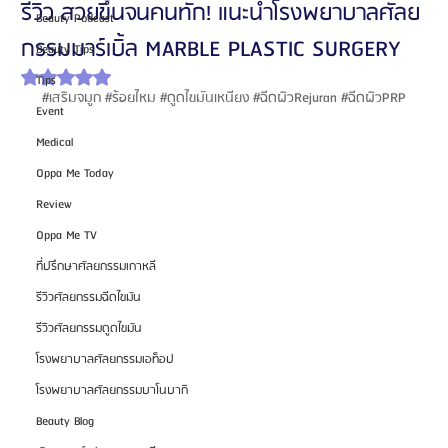
รีวิว สวยขึ้นจนคนทัก! แนะนำโรงพยาบาลศัลย
Beauty Podcast
กรรมมาร์เบิ้ล MARBLE PLASTIC SURGERY
Beauty Tips
ได้รับ NaN เต็ม 5 ดาว
Tips
#เสร
ิมจมูก 
#ร
้อยไหม 
#ด
ูดไขมันเหนียง 
#ฉ
ีดผิวRejuran 
#ฉ
ีดผิวPRP
Event
Medical
Oppa Me Today
Review
Oppa Me TV
ที่ปรึกษาศัลยกรรมเกาหลี
รีวิวศัลยกรรมฉีดไขมัน
รีวิวศัลยกรรมดูดไขมัน
โรงพยาบาลศัลยกรรมเอท็อป
โรงพยาบาลศัลยกรรมบาโนบากิ
Beauty Blog