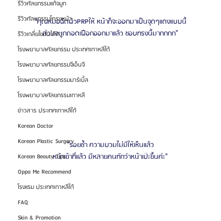
รีวิวศัลยกรรมแก้จมูก
รีวิวศัลยกรรมโครงหน้า
"คุณหมอฉีดผิวPRPให้ หน้าก็จะออกมาเป็นจุดๆแดงแบบนี้
ส่วนจมูกถอดเฝือกออกมาแล้ว ชอบทรงนี้มากกกก"
รีวิวเกลี่ยไขมันใต้ตา
โรงพยาบาลศัลยกรรม ประเทศเกาหลีใต้
โรงพยาบาลศัลยกรรมจีเอ็นจี
โรงพยาบาลศัลยกรรมมาร์เบิ้ล
โรงพยาบาลศัลยกรรมเกาหลี
ข่าวสาร ประเทศเกาหลีใต้
Korean Doctor
Korean Plastic Surgery
"รอยช้ำ ความบวมไม่มีให้เห็นแล้ว
หน้าเข้าที่แล้ว มีหลายคนทักว่าหน้าเป๊ะขึ้นค่ะ"
Korean Beauty Tips
Oppa Me Recommend
โรงแรม ประเทศเกาหลีใต้
FAQ
Skin & Promotion