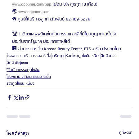
www.oppame.com/app
 (ผ่อน 0% สูงสุด 10 เดือน)
🌏 
www.oppame.com
☎️ ศูนย์ให้บริการลูกค้าสัมพันธ์ 02-109-6276
🏆 1 เดียวแอพพลิเคชั่นศัลยกรรมเกาหลีที่มีใบอนุญาตและใบรับ
ประกันจากรัฐบาล ประเทศเกาหลีใต้
🏢 สำนักงาน: ตึก Korean Beauty Center, BTS อารีย์ ประเทศไทย
โรงพยาบาลศัลยกรรมมาร์เบิ้ล
เสริมจมูก
ร้อยไหม
ดูดไขมันเหนียง
ฉีดผิวPRP
ฉีดผิวRejuran
รีวิวศัลยกรรมดูดไขมัน
โรงพยาบาลศัลยกรรมมาร์เบิ้ล
รีวิวดูดไขมันเหนียง
โพสต์ล่าสุด
ดูทั้งหมด