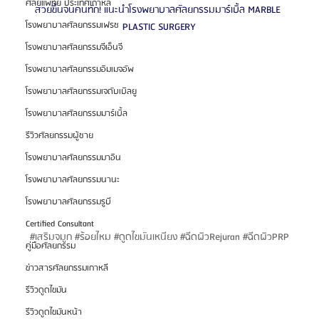
ศัลยแพทย์ ประเทศเกาหลี
สวยขึ้นจนคนทัก! แนะนำโรงพยาบาลศัลยกรรมมาร์เบิ้ล MARBLE 
โรงพยาบาลศัลยกรรมเฟรช
PLASTIC SURGERY
โรงพยาบาลศัลยกรรมจีเอ็นจี
โรงพยาบาลศัลยกรรมอิมเมจอัพ
โรงพยาบาลศัลยกรรมเจดับเบิลยู
โรงพยาบาลศัลยกรรมมาร์เบิ้ล
รีวิวศัลยกรรมผู้ชาย
โรงพยาบาลศัลยกรรมมาอิน
โรงพยาบาลศัลยกรรมนานะ
โรงพยาบาลศัลยกรรมรูบี
Certified Consultant
#เสร
ิมจมูก 
#ร
้อยไหม 
#ด
ูดไขมันเหนียง 
#ฉ
ีดผิวRejuran 
#ฉ
ีดผิวPRP
คู่มือศัลยกรรม
ข่าวสารศัลยกรรมเกาหลี
รีวิวดูดไขมัน
รีวิวดูดไขมันหน้า