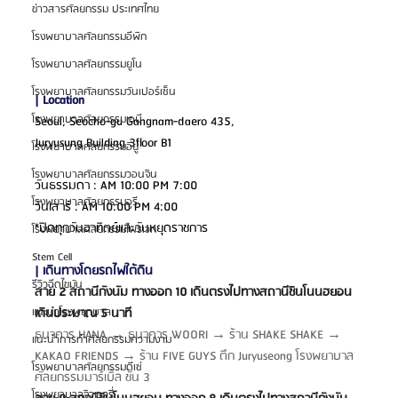
ข่าวสารศัลยกรรม ประเทศไทย
โรงพยาบาลศัลยกรรมอีพิก
โรงพยาบาลศัลยกรรมยูโน
โรงพยาบาลศัลยกรรมวันเปอร์เซ็น
| Location
โรงพยาบาลศัลยกรรมเอบี
Seoul, Seocho-gu Gangnam-daero 435,
Juryusung Building 3floor B1
โรงพยาบาลศัลยกรรมอียู
โรงพยาบาลศัลยกรรมวอนจิน
วันธรรมดา : AM 10:00 PM 7:00
โรงพยาบาลศัลยกรรมอูรี
วันเสาร์ : AM 10:00 PM 4:00
*ปิดทุกวันอาทิตย์และวันหยุดราชการ
โรงพยาบาลศัลยกรรมไพรเวท
Stem Cell
| เดินทางโดยรถไฟใต้ดิน
รีวิวฉีดไขมัน
สาย 2 สถานีกังนัม ทางออก 10 เดินตรงไปทางสถานีชินโนนฮยอน 
เดินประมาณ 5 นาที
แนะนำโรงพยาบาล
ธนาคาร HANA → ธนาคาร WOORI → ร้าน SHAKE SHAKE → 
แนะนำการทำศัลยกรรมความงาม
KAKAO FRIENDS → ร้าน FIVE GUYS ตึก Juryuseong โรงพยาบาล
โรงพยาบาลศัลยกรรมดีเซ่
ศัลยกรรมมาร์เบิ้ล ชั้น 3
โรงพยาบาลจิวเวลรี่