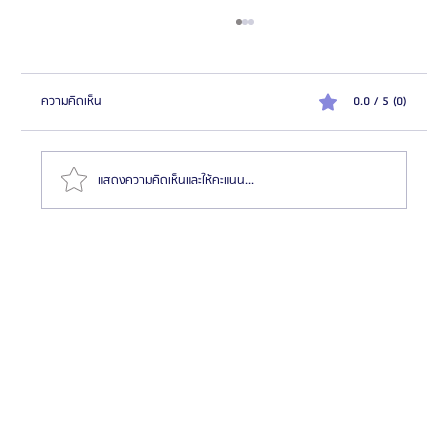
ความคิดเห็น
0.0 / 5 (0)
แสดงความคิดเห็นและให้คะแนน...
รีวิวขั้นตอนผ่าตัดขากรรไกรที่เกาหลี ตั้งแต่ปรึกษาจนถึง
พักฟื้น | ประสบการณ์ผ่าตัดขากรรไกรกับ Glam Plastic
Surgery โรงพยาบาลศัลยกรรมแกลม