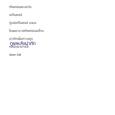
ศัลยกรรมชะลอวัย
สเต็มเซลล์
ศูนย์สเต็มเซลล์ บงบง
โรงพยาบาลศัลยกรรมเอโตน
ผ่าตัดเพิ่มความสูง
ดูแลหลังผ่าตัด
คลินิกผิวเกาหลี
Stem Cell