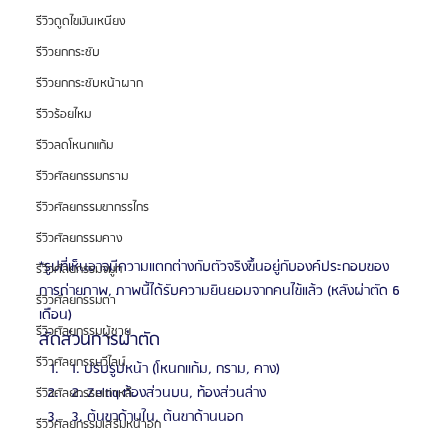
รีวิวดูดไขมันเหนียง
รีวิวยกกระชับ
รีวิวยกกระชับหน้าผาก
รีวิวร้อยไหม
รีวิวลดโหนกแก้ม
รีวิวศัลยกรรมกราม
รีวิวศัลยกรรมขากรรไกร
รีวิวศัลยกรรมคาง
*รูปที่เห็นอาจมีความแตกต่างกับตัวจริงขึ้นอยู่กับองค์ประกอบของ
รีวิวศัลยกรรมจมูก
การถ่ายภาพ, ภาพนี้ได้รับความยินยอมจากคนไข้แล้ว (หลังผ่าตัด 6 
รีวิวศัลยกรรมตา
เดือน)
รีวิวศัลยกรรมผู้ชาย
สัดส่วนการผ่าตัด
รีวิวศัลยกรรมวีไลน์
1. ปรับรูปหน้า (โหนกเเก้ม, กราม, คาง)
2. Zeltiq ท้องส่วนบน, ท้องส่วนล่าง
รีวิวศัลยกรรมเกาหลี
3. ต้นขาด้านใน, ต้นขาด้านนอก
รีวิวศัลยกรรมเสริมหน้าอก