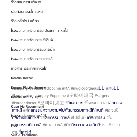
รีวิวศัลยกรรมแก้จมูก
รีวิวศัลยกรรมโครงหน้า
รีวิวเกลี่ยไขมันใต้ตา
โรงพยาบาลศัลยกรรม ประเทศเกาหลีใต้
โรงพยาบาลศัลยกรรมจีเอ็นจี
โรงพยาบาลศัลยกรรมมาร์เบิ้ล
โรงพยาบาลศัลยกรรมเกาหลี
ข่าวสาร ประเทศเกาหลีใต้
Korean Doctor
Korean Plastic Surgery
#lienjangxoppame
#Oppame
#MA
#magicgorgeous
🧚‍♀️ 
#MG
🧚‍♀️ 
#koreanplasticsurgery
#oppame
#오빠미태국
#surgery
Korean Beauty Tips
#koreandoctor
#오빠미광고
#ล
ีแอนจาง 
#โรงพยาบาลศ
ัลยกรรม
Oppa Me Recommend
เกาหลี 
#ศ
ัลยกรรมความงาม#ไปศัลยกรรมเกาหลีที่ไหนดี 
#เอเจนซ
โรงแรม ประเทศเกาหลีใต้
ศัลยกรรมเกาหลี 
#ศ
ัลยกรรมเกาหลี 
#โปรโมช
ั่นศัลยกรรม 
#ไป
ศ
ัลยกรรมที่เกาหลี 
#หมอเกาหล
ี 
#น
ึกถึงความงามนึกถึงเรา 
#ความ
FAQ
งามท
ี่เสกได้
Skin & Promotion