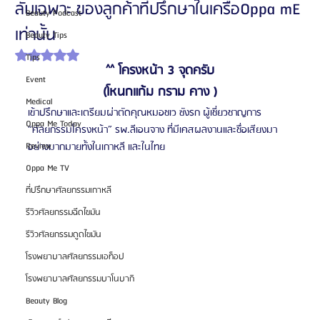
ลับเฉพาะ ของลูกค้าที่ปรึกษาในเครือOppa mE
Beauty Podcast
เท่านั้น
Beauty Tips
ได้รับ NaN เต็ม 5 ดาว
Tips
^^ โครงหน้า 3 จุดครับ
Event
(โหนกแก้ม กราม คาง )
Medical
เข้าปรึกษาและเตรียมผ่าตัดคุณหมอชเว ซังรก ผู้เชี่ยวชาญการ 
Oppa Me Today
“ศัลยกรรมโครงหน้า” รพ.ลีเอนจาง ที่มีเคสผลงานและชื่อเสียงมา
Review
อย่างมากมายทั้งในเกาหลี และในไทย
Oppa Me TV
ที่ปรึกษาศัลยกรรมเกาหลี
รีวิวศัลยกรรมฉีดไขมัน
รีวิวศัลยกรรมดูดไขมัน
โรงพยาบาลศัลยกรรมเอท็อป
โรงพยาบาลศัลยกรรมบาโนบากิ
Beauty Blog