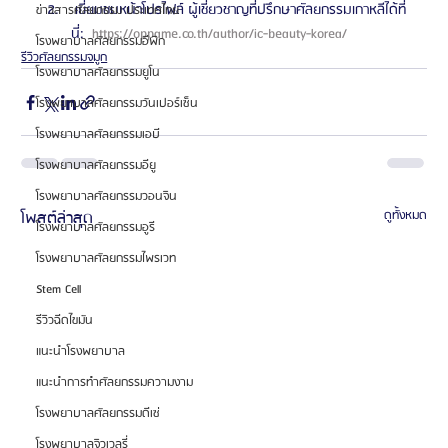
 เยี่ยมชมหน้าโปรไฟล์ ผู้เชี่ยวชาญที่ปรึกษาศัลยกรรมเกาหลีได้ที่
ข่าวสารศัลยกรรม ประเทศไทย
นี่: 
 https://oppame.co.th/author/ic-beauty-korea/ 
โรงพยาบาลศัลยกรรมอีพิก
รีวิวศัลยกรรมจมูก
โรงพยาบาลศัลยกรรมยูโน
โรงพยาบาลศัลยกรรมวันเปอร์เซ็น
โรงพยาบาลศัลยกรรมเอบี
โรงพยาบาลศัลยกรรมอียู
โรงพยาบาลศัลยกรรมวอนจิน
โพสต์ล่าสุด
ดูทั้งหมด
โรงพยาบาลศัลยกรรมอูรี
โรงพยาบาลศัลยกรรมไพรเวท
Stem Cell
รีวิวฉีดไขมัน
แนะนำโรงพยาบาล
แนะนำการทำศัลยกรรมความงาม
โรงพยาบาลศัลยกรรมดีเซ่
โรงพยาบาลจิวเวลรี่