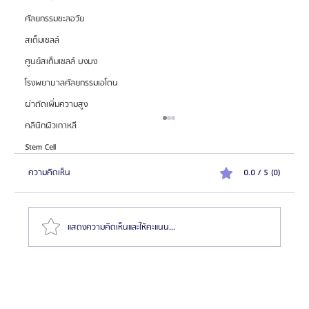
ศัลยกรรมชะลอวัย
สเต็มเซลล์
ศูนย์สเต็มเซลล์ บงบง
โรงพยาบาลศัลยกรรมเอโตน
ผ่าตัดเพิ่มความสูง
คลินิกผิวเกาหลี
Stem Cell
ความคิดเห็น
0.0 / 5 (0)
แสดงความคิดเห็นและให้คะแนน...
โรงพยาบาลศัลยกรรมไพรเวท (Private Plastic Surgery)
เชี่ยวชาญศัลยกรรมตา จมูก และฉีดไขมัน