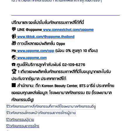
ไปว่าตัวเองทำศัลยกรรมมา แต่ผลลัพธ์ที่ได้ก็สุดยอดจริงๆ
ปรึกษาและจองโปรโมชั่นศัลยกรรมเกาหลีได้ที่นี่
💬 LINE @oppame
 www.connextchat.com/oppame
📹
 www.tiktok.com/@oppame.thailand
🎁 ดาวน์โหลดแอปพลิเคชั่น Oppa 
Me
 www.oppame.com/app
 (ผ่อน 0% สูงสุด 10 เดือน)
🌏
www.oppame.com
☎️ ศูนย์ให้บริการลูกค้าสัมพันธ์ 02-109-6276
🏆 1 เดียวแอพพลิเคชั่นศัลยกรรมเกาหลีที่มีใบอนุญาตและใบรับ
ประกันจากรัฐบาล ประเทศเกาหลีใต้
🏢 สำนักงาน: ตึก Korean Beauty Center, BTS อารีย์ ประเทศไทย
ขอขอบคุณแหล่งข้อมูล: โรงพยาบาลศัลยกรรม EU (โรงพยาบาล
ศัลยกรรมอียู)
รีวิวศัลยกรรมเกาหลี
ศัลยกรรมที่เกาหลี
โรงพยาบาลศัลยกรรมอียู
รีวิวศัลยกรรมโครงหน้า
ศัลยกรรมขากรรไกรผู้ชาย
รีวิวศัลยกรรมผู้ชาย
รีวิวศัลยกรรมขากรรไกร