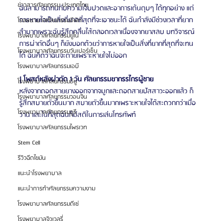
ข่าวสารศัลยกรรม ประเทศไทย
ฉันสามารถทนกับความเจ็บปวดและอาการเต้นตุบๆ ได้ทุกอย่าง แต่
การหายใจเป็นสิ่งที่ยากที่สุดที่จะเอาชนะได้ ฉันกำลังมีช่วงเวลาที่ยาก
โรงพยาบาลศัลยกรรมอีพิก
ลำบากเพราะฉันรู้สึกคลื่นไส้ตลอดเวลาเนื่องจากยาสลบ บทวิจารณ์
โรงพยาบาลศัลยกรรมยูโน
การผ่าตัดอื่นๆ ก็ยังบอกด้วยว่าการหายใจเป็นสิ่งที่ยากที่สุดที่จะทน
โรงพยาบาลศัลยกรรมวันเปอร์เซ็น
ได้ ฉันคิดว่าฉันจะตายเพราะหายใจไม่ออก
โรงพยาบาลศัลยกรรมเอบี
| โพสต์หลังผ่าตัด 1 วัน ศัลยกรรมขากรรไกรผู้ชาย
โรงพยาบาลศัลยกรรมอียู
หลังจากถอดสายยางออกจากจมูกและถอดสายปัสสาวะออกแล้ว ก็
โรงพยาบาลศัลยกรรมวอนจิน
รู้สึกสบายตัวขึ้นมาก สบายตัวขึ้นมากเพราะหายใจได้สะดวกกว่าเมื่อ
โรงพยาบาลศัลยกรรมอูรี
วาน และในที่สุดฉันก็มีสติในการเล่นโทรศัพท์
โรงพยาบาลศัลยกรรมไพรเวท
Stem Cell
รีวิวฉีดไขมัน
แนะนำโรงพยาบาล
แนะนำการทำศัลยกรรมความงาม
โรงพยาบาลศัลยกรรมดีเซ่
โรงพยาบาลจิวเวลรี่