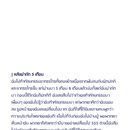
| หลังผ่าตัด 5 เดือน
ฉันไปทำศัลยกรรมขากรรไกรทั้งสองข้างเนื่องจากฟันสบกันผิดปกติ
และขากรรไกรยื่น แต่ผ่านมา 5 เดือน 6 ​​เดือนแล้วนับตั้งแต่ฉันผ่าตัด
มา ตอนนี้ชีวิตฉันก็ปกติดี ฉันเลยลืมไปว่าตัวเองทำศัลยกรรมมา 
เพื่อนๆ ของฉันไม่รู้ว่าฉันทำศัลยกรรมมา แต่พวกเขาคิดว่าฉันผอม
ลง รูปหน้าของฉันเลยเปลี่ยนไปมาก! ฉันดีใจที่ได้ยินหลายคนพูดว่า
ความประทับใจแรกของฉันดี! เมื่อไม่กี่วันก่อนฉันไปบ้านปู่ พอพวกเขา
เห็นหน้าฉัน พวกเขาก็สังเกตว่ามีบางอย่างเปลี่ยนไป 555 ช่วงนี้ฉันลืม