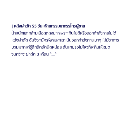
| หลังผ่าตัด 55 วัน ศัลยกรรมขากรรไกรผู้ชาย
น้ำหนักและกล้ามเนื้อลดลงมากเพราะกินไม่ดีหรือออกกำลังกายไม่ได้
หลังผ่าตัด ฉันจึงสมัครฟิตเนสและเน้นออกกำลังกายเบาๆ ไม่มีอาการ
บวมมากแต่รู้สึกอึดอัดนิดหน่อย ฉันแทบรอไม่ไหวที่จะกินให้หมด
จนกว่าจะผ่าตัด 3 เดือน ^__^​