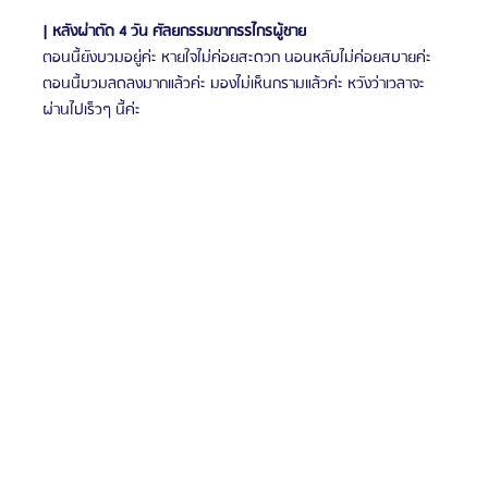
| หลังผ่าตัด 4 วัน ศัลยกรรมขากรรไกรผู้ชาย
ตอนนี้ยังบวมอยู่ค่ะ หายใจไม่ค่อยสะดวก นอนหลับไม่ค่อยสบายค่ะ 
ตอนนี้บวมลดลงมากแล้วค่ะ มองไม่เห็นกรามแล้วค่ะ หวังว่าเวลาจะ
ผ่านไปเร็วๆ นี้ค่ะ