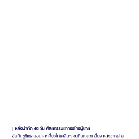
| หลังผ่าตัด 40 วัน ศัลยกรรมขากรรไกรผู้ชาย
ฉันกินซูชิแซลมอนและเคี้ยวได้เพลินๆ จนกินหมดเกลี้ยง หลังจากผ่าน