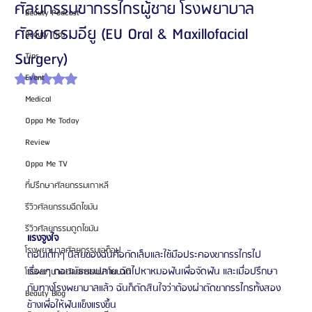
ศัลยกรรมขากรรไกรผู้ชาย โรงพยาบาล
Beauty Podcast
ศัลยกรรมอียู (EU Oral & Maxillofacial
Beauty Tips
Surgery)
Tips
Event
ได้รับ NaN เต็ม 5 ดาว
Medical
Oppa Me Today
Review
Oppa Me TV
ที่ปรึกษาศัลยกรรมเกาหลี
รีวิวศัลยกรรมฉีดไขมัน
รีวิวศัลยกรรมดูดไขมัน
แรงจูงใจ
โรงพยาบาลศัลยกรรมเอท็อป
ตอนเด็กๆ นิสัยของฉันคือกัดเล็บและใช้มือประคองขากรรไกรไป
เรื่อยๆ ตอนมัธยมปลาย ฉันไปหาหมอฟันเพื่อจัดฟัน และเมื่อปรึกษา
โรงพยาบาลศัลยกรรมบาโนบากิ
กับทางโรงพยาบาลแล้ว ฉันก็ตัดสินใจว่าต้องผ่าตัดขากรรไกรทั้งสอง
Beauty Blog
ข้างเพื่อให้ฟันแข็งแรงขึ้น