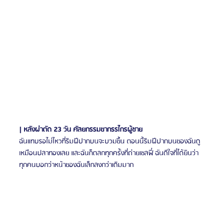
| หลังผ่าตัด 23 วัน ศัลยกรรมขากรรไกรผู้ชาย
ฉันแทบรอไม่ไหวที่ริมฝีปากบนจะบวมขึ้น ตอนนี้ริมฝีปากบนของฉันดู
เหมือนปลาทองเลย และฉันก็ตลกทุกครั้งที่ถ่ายเซลฟี่ ฉันดีใจที่ได้ยินว่า
ทุกคนบอกว่าหน้าของฉันเล็กลงกว่าเดิมมาก