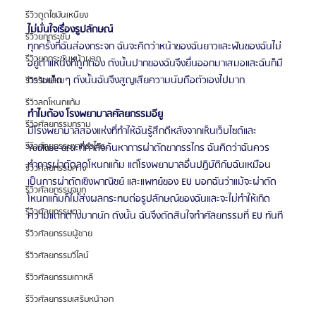
รีวิวดูดไขมันเหนียง
ไม่มั่นใจเรื่องรูปลักษณ์
รีวิวยกกระชับ
ทุกครั้งที่ฉันส่องกระจก ฉันจะคิดว่าหน้าของฉันยาวและฟันของฉันไม่
รีวิวยกกระชับหน้าผาก
อยู่ตำแหน่งที่ถูกต้อง ดังนั้นปากของฉันจึงยื่นออกมาเสมอและฉันก็มี
กรามเล็ก ๆ ดังนั้นฉันจึงสูญเสียความนับถือตัวเองไปมาก
รีวิวร้อยไหม
รีวิวลดโหนกแก้ม
ทำไมต้อง โรงพยาบาลศัลยกรรมอียู
รีวิวศัลยกรรมกราม
มีโรงพยาบาลสองแห่งที่ทำให้ฉันรู้สึกดีหลังจากเห็นเว็บไซต์และ 
รีวิวศัลยกรรมขากรรไกร
YouTube ขณะที่กำลังค้นหาการผ่าตัดขากรรไกร ฉันคิดว่าฉันควร
ทำการผ่าตัดลดโหนกแก้ม แต่โรงพยาบาลอื่นปฏิบัติกับฉันเหมือน
รีวิวศัลยกรรมคาง
เป็นการผ่าตัดเชิงพาณิชย์ และแพทย์ของ EU บอกฉันว่าแม้จะผ่าตัด
รีวิวศัลยกรรมจมูก
โหนกแก้มก็ไม่ส่งผลกระทบต่อรูปลักษณ์ของฉันและจะไม่ทำให้เกิด
รีวิวศัลยกรรมตา
ความแตกต่างมากนัก ดังนั้น ฉันจึงตัดสินใจทำศัลยกรรมที่ EU ทันที
รีวิวศัลยกรรมผู้ชาย
รีวิวศัลยกรรมวีไลน์
รีวิวศัลยกรรมเกาหลี
รีวิวศัลยกรรมเสริมหน้าอก