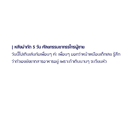
| หลังผ่าตัด 5 วัน ศัลยกรรมขากรรไกรผู้ชาย
วันนี้ไปเดินเล่นกับเพื่อนๆ ค่ะ เพื่อนๆ บอกว่าหน้าเหมือนเด็กเลย รู้สึก
ว่าตัวเองยังขาดสารอาหารอยู่ เพราะถ้าเดินนานๆ จะเวียนหัว