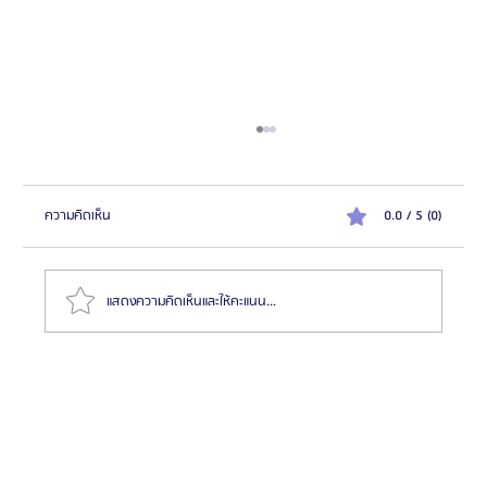
ความคิดเห็น
0.0 / 5 (0)
แสดงความคิดเห็นและให้คะแนน...
ทำไมต้องไปผ่าตัดขากรรไกรและโครงหน้าที่เกาหลี? แตก
ต่างจากประเทศอื่นยังไง