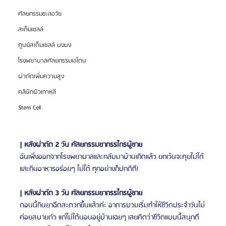
ศัลยกรรมชะลอวัย
สเต็มเซลล์
ศูนย์สเต็มเซลล์ บงบง
โรงพยาบาลศัลยกรรมเอโตน
ผ่าตัดเพิ่มความสูง
คลินิกผิวเกาหลี
Stem Cell
| หลังผ่าตัด 2 วัน ศัลยกรรมขากรรไกรผู้ชาย
ฉันเพิ่งออกจากโรงพยาบาลและกลับมาบ้านเกิดแล้ว ยกเว้นจะคุยไม่ได้
และกินอาหารอร่อยๆ ไม่ได้ ทุกอย่างก็ปกติดี!
| หลังผ่าตัด 3 วัน ศัลยกรรมขากรรไกรผู้ชาย
ตอนนี้กินยาฉีดสะดวกขึ้นแล้วค่ะ อาการบวมเริ่มทำให้ชีวิตประจำวันไม่
ค่อยสบายตัว แต่ไม่ได้นอนอยู่บ้านเฉยๆ เลยคิดว่าชีวิตแบบนี้สนุกดี 