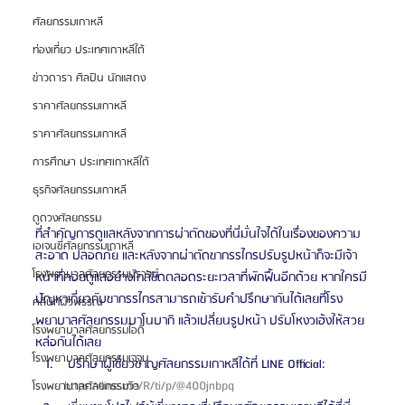
ศัลยกรรมเกาหลี
ท่องเที่ยว ประเทศเกาหลีใต้
ข่าวดารา ศิลปิน นักแสดง
ราคาศัลยกรรมเกาหลี
ราคาศัลยกรรมเกาหลี
การศึกษา ประเทศเกาหลีใต้
ธุรกิจศัลยกรรมเกาหลี
ดูดวงศัลยกรรม
ที่สำคัญการดูแลหลังจากการผ่าตัดของที่นี่มั่นใจได้ในเรื่องของความ
เอเจนซี่ศัลยกรรมเกาหลี
สะอาด ปลอดภัย และหลังจากผ่าตัดขากรรไกรปรับรูปหน้าก็จะมีเจ้า
โรงพยาบาลศัลยกรรมบราวน์
หน้าที่คอยดูแลอย่างใกล้ชิดตลอดระยะเวลาที่พักฟื้นอีกด้วย หากใครมี
ปัญหาเกี่ยวกับขากรรไกรสามารถเข้ารับคำปรึกษากันได้เลยที่โรง
คลินิกผิวพรรณ
พยาบาลศัลยกรรมบาโนบากิ แล้วเปลี่ยนรูปหน้า ปรับโหงวเฮ้งให้สวย
โรงพยาบาลศัลยกรรมไอดี
หล่อกันได้เลย 
โรงพยาบาลศัลยกรรมเจจุน
 ปรึกษาผู้เชี่ยวชาญศัลยกรรมเกาหลีได้ที่ LINE Official: 
https://line.me/R/ti/p/@400jnbpq 
โรงพยาบาลศัลยกรรมวิว