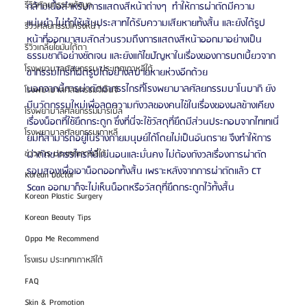
รีวิวศัลยกรรมแก้จมูก
กล้ามเนื้อสำหรับการแสดงสีหน้าต่างๆ  ทำให้การผ่าตัดมีความ
แม่นยำ ไม่ทำให้เส้นประสาทได้รับความเสียหายทั้งสิ้น และยังได้รูป
รีวิวศัลยกรรมโครงหน้า
หน้าที่ออกมาสมสัดส่วนรวมถึงการแสดงสีหน้าออกมาอย่างเป็น
รีวิวเกลี่ยไขมันใต้ตา
ธรรมชาติอย่างชัดเจน และยังแก้ไขปัญหาในเรื่องของการบดเบี้ยวจาก
โรงพยาบาลศัลยกรรม ประเทศเกาหลีใต้
ขากรรมไกรที่ผิดรูปได้อย่างสบายหายห่วงอีกด้วย
นอกจากนี้การผ่าตัดขากรรไกรที่โรงพยาบาลศัลยกรรมบาโนบากิ ยัง
โรงพยาบาลศัลยกรรมจีเอ็นจี
มีนวัตกรรมใหม่เพื่อลดความกังวลของคนไข้ในเรื่องของผลข้างเคียง
โรงพยาบาลศัลยกรรมมาร์เบิ้ล
เรื่องน็อตที่ใช้ยึดกระดูก ซึ่งที่นี่จะใช้วัสดุที่ยึดมีส่วนประกอบจากไทเทเนี่
โรงพยาบาลศัลยกรรมเกาหลี
ยมที่สามารถอยู่ในร่างกายมนุษย์ได้โดยไม่เป็นอันตราย จึงทำให้การ
ข่าวสาร ประเทศเกาหลีใต้
ผ่าตัดขากรรไกรที่นี่แน่นอนและมั่นคง ไม่ต้องกังวลเรื่องการผ่าตัด
รอบสองเพื่อเอาน็อตออกทั้งสิ้น เพราะหลังจากการผ่าตัดแล้ว CT 
Korean Doctor
Scan ออกมาก็จะไม่เห็นน็อตหรือวัสดุที่ยึดกระดูกไว้ทั้งสิ้น
Korean Plastic Surgery
Korean Beauty Tips
Oppa Me Recommend
โรงแรม ประเทศเกาหลีใต้
FAQ
Skin & Promotion