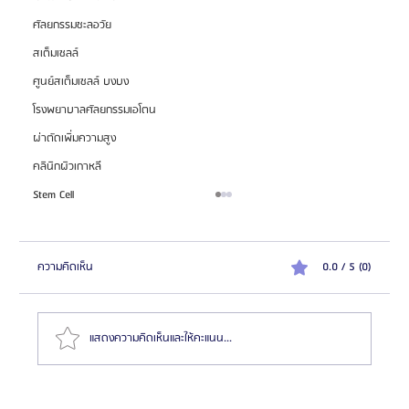
ศัลยกรรมชะลอวัย
สเต็มเซลล์
ศูนย์สเต็มเซลล์ บงบง
โรงพยาบาลศัลยกรรมเอโตน
ผ่าตัดเพิ่มความสูง
คลินิกผิวเกาหลี
Stem Cell
ความคิดเห็น
0.0 / 5 (0)
แสดงความคิดเห็นและให้คะแนน...
HemaPure โปรแกรมฟอกเลือดเกาหลี ฟื้นฟูเซลล์และ