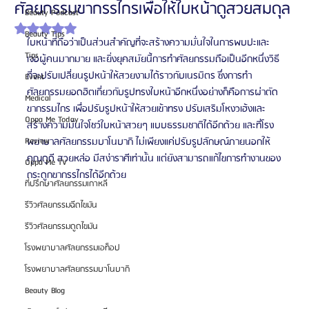
ศัลยกรรมขากรรไกรเพื่อให้ใบหน้าดูสวยสมดุล
Beauty Podcast
ได้รับ NaN เต็ม 5 ดาว
Beauty Tips
ใบหน้าที่ถือว่าเป็นส่วนสำคัญที่จะสร้างความมั่นใจในการพบปะและ
Tips
เจอผู้คนมากมาย และยิ่งยุคสมัยนี้การทำศัลยกรรมถือเป็นอีกหนึ่งวิธี
ที่จะปรับเปลี่ยนรูปหน้าให้สวยงามได้ราวกับเนรมิตร ซึ่งการทำ
Event
ศัลยกรรมยอดฮิตเกี่ยวกับรูปทรงใบหน้าอีกหนึ่งอย่างก็คือการผ่าตัด
Medical
ขากรรมไกร เพื่อปรับรูปหน้าให้สวยเข้าทรง ปรับเสริมโหงวเฮ้งและ
Oppa Me Today
สร้างความมั่นใจโชว์ใบหน้าสวยๆ แบบธรรมชาติได้อีกด้วย และที่โรง
Review
พยาบาลศัลยกรรมบาโนบากิ ไม่เพียงแค่ปรับรูปลักษณ์ภายนอกให้
คุณดูดี สวยหล่อ มีสง่าราศีเท่านั้น แต่ยังสามารถแก้ไขการทำงานของ
Oppa Me TV
กระดูกขากรรไกรได้อีกด้วย
ที่ปรึกษาศัลยกรรมเกาหลี
รีวิวศัลยกรรมฉีดไขมัน
รีวิวศัลยกรรมดูดไขมัน
โรงพยาบาลศัลยกรรมเอท็อป
โรงพยาบาลศัลยกรรมบาโนบากิ
Beauty Blog