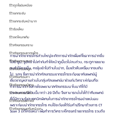
รีวิวดูดไขมันเหนียง
รีวิวยกกระชับ
รีวิวยกกระชับหน้าผาก
รีวิวร้อยไหม
รีวิวลดโหนกแก้ม
รีวิวศัลยกรรมกราม
รีวิวศัลยกรรมขากรรไกร
การผ่าตัดขากรรไกรส่วนใหญ่จะเกิดการผ่าตัดเพื่อแก้ไขอาการปากยื่น
รีวิวศัลยกรรมคาง
ไม่เข้ารูป, รูปหน้าไม่เท่ากันทำให้หน้าดูเบี้ยวไม่สมส่วน, กระดูคางขยาย
จนทำให้คางยื่น, คงงุ้มเข้าไปด้านในปาก, ยิ้มแล้วเห็นเหงื่อมากจนเกิน
รีวิวศัลยกรรมจมูก
ไป, ฯลฯ ซึ่งการผ่าตัดศัลยกรรมขากรรไกรจะต้องอาศัยแพทย์ผู้
รีวิวศัลยกรรมตา
เชี่ยวชาญหลายส่วนในกลุ่มศัลยแพทย์มาช่วยกันวิเคราะห์ก่อนที่จะ
รีวิวศัลยกรรมผู้ชาย
ทำการผ่าตัด ซึ่งทางโรงพยาบาลศัลยกรรมบาโนบากิได้มี
ประสบการณ์ด้านนี้มากว่า 20 ปีเต็ม จึงสามารถมั่นใจได้ว่าทีมแพทย์
รีวิวศัลยกรรมวีไลน์
ที่นี่มีความรู้และเทคนิคพิเศษในการผ่าตัดขากรรไกรอย่างแน่นอน 
รีวิวศัลยกรรมเกาหลี
เพราะก่อนผ่าตัดขากรรไกร คนไข้จะต้องได้รับคำปรึกษาด้วยการ CT 
รีวิวศัลยกรรมเสริมหน้าอก
Scan 3 มิติโครงหน้า เพื่อทำการวิเคราะห์โครงสร้างขากรรไกร รวมถึง