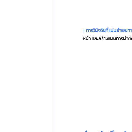
| การวินิจฉัยที่แม่นยำและ
หน้า และสร้างแผนการผ่าต