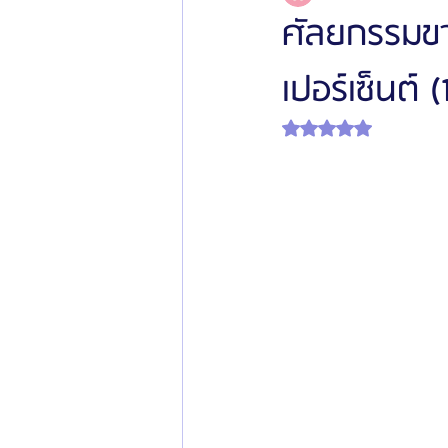
ศัลยกรรมขา
เปอร์เซ็นต์ 
โรงพยาบาลศัลยกรรมเฟรช
โรงพยาบาลศ
ได้รับ NaN เต็ม 5 ดาว
รีวิวศัลยกรรมผู้ชาย
โรงพยาบาลศัลยก
ข่าวสารศัลยกรรมเกาหลี
รีวิวดูดไขมัน