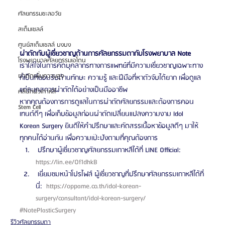
ศัลยกรรมชะลอวัย
สเต็มเซลล์
ศูนย์สเต็มเซลล์ บงบง
ผ่าตัดกับผู้เชี่ยวชาญด้านการศัลยกรรมตากับโรงพยาบาล Note
โรงพยาบาลศัลยกรรมเอโตน
เราใส่ใจในการคัดบุคลากรทางการแพทย์ที่มีความเชี่ยวชาญเฉพาะทาง
ผ่าตัดเพิ่มความสูง
ที่เป็นที่ยอมรับด้านทักษะ ความรู้ และฝีมือที่หาตัวจับได้ยาก เพื่อดูแล
แต่ละเคสการผ่าตัดได้อย่างเป็นมืออาชีพ
คลินิกผิวเกาหลี
หากคุณต้องการการดูแลในการผ่าตัดศัลยกรรมและต้องการคอน
Stem Cell
เทนต์ดีๆ เพื่อเก็บข้อมูลก่อนผ่าตัดเปลี่ยนแปลงความงาม Idol 
Korean Surgery ยินดีให้คำปรึกษาและคัดสรรเนื้อหาข้อมูลดีๆ มาให้
ทุกคนได้อ่านกัน เพื่อความเป๊ะปังตามที่คุณต้องการ 
 ปรึกษาผู้เชี่ยวชาญศัลยกรรมเกาหลีได้ที่ LINE Official: 
https://lin.ee/Of1dhkB 
 เยี่ยมชมหน้าโปรไฟล์ ผู้เชี่ยวชาญที่ปรึกษาศัลยกรรมเกาหลีได้ที่
นี่: 
 https://oppame.co.th/idol-korean-
surgery/consultant/idol-korean-surgery/ 
#NotePlasticSurgery
รีวิวศัลยกรรมตา