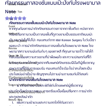
ศัลยกรรมตาสองชั้นแบบเป๊ะปังกับโรงพยาบาล
Beauty Podcast
Note
Beauty Tips
ได้รับ NaN เต็ม 5 ดาว
Tips
ศัลยกรรมตาสองชั้นแบบเป๊ะปังกับโรงพยาบาล Note
Event
หากคุณต้องการผ่าตัดศัลยกรรมดวงตาจากตาชั้นเดียว หนังตาตก 
Medical
หรือเปลือกตาบวมเป็นตาสองชั้นที่ดูสวยงามเป็นธรรมชาติแบบเป๊ะ
ปัง และดูยังไงก็ไม่โป๊ะ คอนเทนต์จาก Idol Korean Surgery ในวันนี้เรา
Oppa Me Today
ขอแนะนำ การผ่าตัดศัลยกรรมตาสองชั้นกับโรงพยาบาล Note โรง
Review
พยาบาลความงามอันดับต้นๆ ของเกาหลี ที่คุณสามารถไว้วางใจได้
Oppa Me TV
ทั้งในเรื่องของความสวยงามที่น่าพึงพอใจ และความปลอดภัยที่ได้
มาตรฐาน ภายใต้การดูแลจากทีมแพทย์ศัลยกรรมฝีมือดีผู้เชี่ยวชาญ
ที่ปรึกษาศัลยกรรมเกาหลี
เฉพาะทางที่ได้รับการยอมรับ คอนเทนต์นี้จะมีอะไรน่าสนใจและเป็น
รีวิวศัลยกรรมฉีดไขมัน
ประโยชน์อย่างไรบ้าง เชิญทุกคนไปตามอ่ามตามชมกันได้เลยค่ะ
รีวิวศัลยกรรมดูดไขมัน
ผ่าตัดกรีดตาสองชั้นกับโรงพยาบาล Note
โรงพยาบาลศัลยกรรมเอท็อป
ผ่าตัดอย่างเบามือและพิถีพิถันโดยแพทย์ผู้เชี่ยวชาญ
ประณีตตั้งแต่การวางแผน การเตรียมเนื้อเยื่อเปลือกตา การผ่าตัด 
โรงพยาบาลศัลยกรรมบาโนบากิ
และดูแลหลังผ่าตัด
Beauty Blog
เพิ่มความเย้ายวนและความสดใสให้กับแววตา