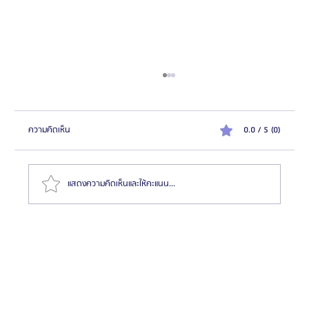
ความคิดเห็น
0.0 / 5 (0)
แสดงความคิดเห็นและให้คะแนน...
รีวิว: ศัลยกรรมแก้ไขตำแหน่งคิ้ว เปลือกตาล่าง และยก
กระชับหน้าแก้ม | โรงพยาบาลศัลยกรรมเอโตน (Etonne
Plastic Surgery)