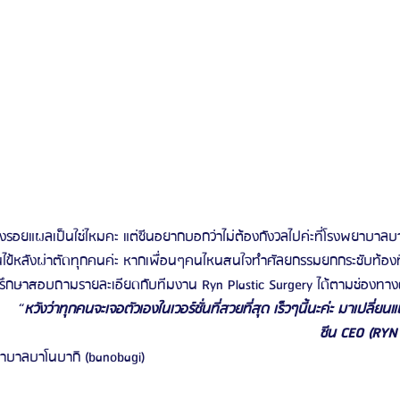
่องรอยแผลเป็นใช่ไหมคะ แต่ซีนอยากบอกว่าไม่ต้องกังวลไปค่ะที่โรงพยาบาล
นไข้หลังผ่าตัดทุกคนค่ะ หากเพื่อนๆคนไหนสนใจทำศัลยกรรมยกกระชับท้อง
รึกษาสอบถามรายละเอียดกับทีมงาน Ryn Plastic Surgery ได้ตามช่องทางด
“
หวังว่าทุกคนจะเจอตัวเองในเวอร์ชั่นที่สวยที่สุด เร็วๆนี้นะค่ะ มาเปลี่ย
ซีน CEO (RYN
าบาลบาโนบากิ (banobagi)