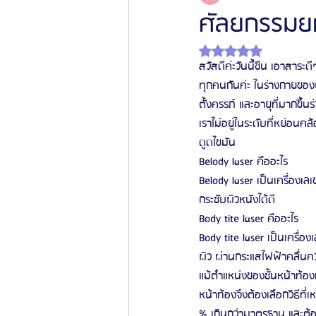
ศัลยกรรมยก
ได้รับ NaN เต็ม 5 ดาว
โรงพยาบาลศัลยกรรมเฟรช
โรงพยาบาลศ
สวัสดีค่ะวันนี้ซีน เอาสาร
ทุกคนกันค่ะ ในร่างกายของผ
ตั้งครรภ์ และอายุที่มากขึ้น
รีวิวศัลยกรรมผู้ชาย
โรงพยาบาลศัลยก
เราไม่อยู่ในระดับที่หย่อน
ดูดไขมัน 
Belody laser คืออะไร
ข่าวสารศัลยกรรมเกาหลี
รีวิวดูดไขมัน
Belody laser เป็นเครื่องเลเ
กระชับผิวหนังได้ดี
Body tite laser คืออะไร
Body tite laser เป็นเครื่อ
ผิว ผ่านกระแสไฟฟ้าคลื่นคว
แม้ตำแหน่งของชั้นหน้าท้อ
หน้าท้องจึงต้องเลือกวิธีที่
% เกินกว่ามาตรฐาน และต้