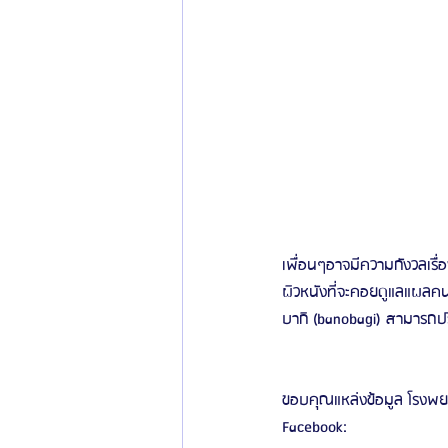
เพื่อนๆอาจมีความกังวลเรื
ผิวหนังที่จะคอยดูแลแผลค
บากิ (banobagi) สามารถป
ขอบคุณแหล่งข้อมูล โรงพย
Facebook: