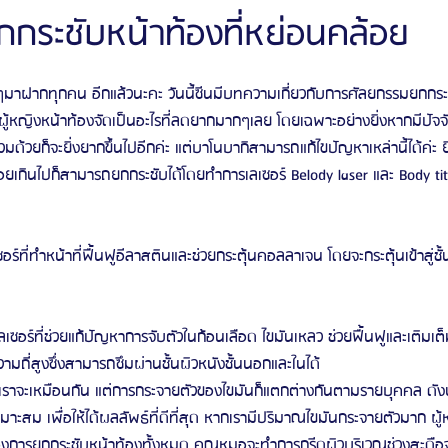
กระชับหน้าท้องที่หย่อนคล้อย
ัลยกรรมจีเอ็นจี
โรงพยาบาลศัลยกรรมอิมเมจอัพ
โรงพยาบาลศัลยกรรมเจดับเบ
ะดีๆมาฝากทุกคน อีกแล้วนะคะ วันนี้ซีนมีบทความเกี่ยวกับการศัลยกรรมยกก
ู้หญิงหน้าท้องจัดเป็นอะไรที่ลดยากมากๆเลย โดยเฉพาะอย่างยิ่งหากมีปัจจัย
ร่วมด้วยก็จะยิ่งยากขึ้นไปอีกค่ะ แต่บาโนบากิสามารถแก้ไขปัญหาเหล่านี้ได้ค่ะ
รรมมาอิน
โรงพยาบาลศัลยกรรมนานะ
โรงพยาบาลศัลยกรรมรูบี
Certif
คล้อยเกินไปก็สามารถยกกระชับได้โดยทำการเลเซอร์ Belody laser และ Body tit
รีวิวดูดไขมันหน้า
รีวิวดูดไขมันเหนียง
ซอร์ที่ทำหน้าที่ฟื้นฟูอีลาสตินและช่วยกระตุ้นคอลลาเจน โดยจะกระตุ้นเข้าสู่ชั
งเลเซอร์ที่ช่วยแก้ปัญหาการจับตัวในก้อนเลือด ไขมันเหลว ช่วยฟื้นฟูและเติมเ
ามถี่สูงซึ่งสามารถซึมผ่านชั้นผิวหนังชั้นนอกและในได้
งเราจะเหมือนกัน แต่การกระจายตัวของไขมันก็แตกต่างกันตามรายบุคคล ดั
เหมาะสม เพื่อให้ได้ผลลัพธ์ที่ดีที่สุด หากเรามีปริมาณไขมันกระจายตัวมาก ผู้
องการยกกระชับหน้าท้องทั้งหมด คุณหมอจะทำการกรีดผิวบริเวณช่วงสะดือ