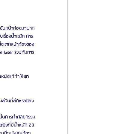
ิลยู
โรงพยาบาลศัลยกรรมมาร์เบิ้ล
ระชับหน้าท้องมาฝาก
เรื่องน้ำหนัก การ
 ยิ่งหากหน้าท้องของ
ied Consultant
คู่มือศัลยกรรม
e laser ร่วมกับการ
้นหนังแท้ทำให้ยก
ต็มส่วนที่สึกหรอของ
งนั้นการทำศัลยกรรม
หญิงที่มีน้ำหนัก 20 
จนถึงบริเวณท้อง