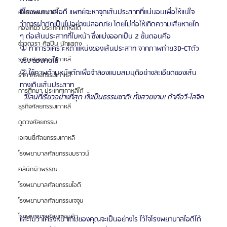
ที่โรงพยาบาลไอดี แพทย์จะหาจุดเส้นประสาทที่แน่นอนเพื่อให้แน่ใจ
ศัลยกรรมเกาหลี
ว่าการผ่าตัดเป็นไปอย่างปลอดภัย โดยไม่ก่อให้เกิดความเสียหายใด 
ท่องเที่ยว ประเทศเกาหลีใต้
ๆ ต่อเส้นประสาทที่ใบหน้า ซึ่งแบ่งออกเป็น 2 ขั้นตอนคือ
ข่าวดารา ศิลปิน นักแสดง
① ทำการวิเคราะห์ตำแหน่งของเส้นประสาท จากภาพถ่าย3D-CTตัว
ราคาศัลยกรรมเกาหลี
จริง ของคนไข้
② ใช้ภาพด้านหน้าตัดเพื่อจำลองแบบสมมุติอย่างละเอียดของเส้น
ราคาศัลยกรรมเกาหลี
ทางเดินเส้นประสาท
การศึกษา ประเทศเกาหลีใต้
วีไลน์ที่เรียวอย่างที่สุด ทั้งเป็นธรรมชาติ! ทั้งสวยงาม! ถ้าคือวี-โลจิค
ธุรกิจศัลยกรรมเกาหลี
ดูดวงศัลยกรรม
เอเจนซี่ศัลยกรรมเกาหลี
โรงพยาบาลศัลยกรรมบราวน์
คลินิกผิวพรรณ
โรงพยาบาลศัลยกรรมไอดี
โรงพยาบาลศัลยกรรมเจจุน
โรงพยาบาลศัลยกรรมวิว
และไม่ว่าโครงหน้าเดิมของคุณจะเป็นอย่างไร ไว้ใจโรงพยาบาลไอดีได้