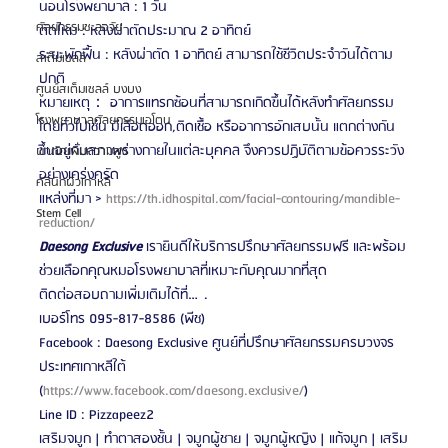
นอนโรงพยาบาล : 1 วัน
ศัลยกรรมชะลอวัย
ตัดไหม : หลังผ่าตัดประมาณ 2 อาทิตย์
ระยะพักฟื้น : หลังผ่าตัด 1 อาทิตย์ สามารถใช้ชีวิตประจำวันได้ตาม
สเต็มเซลล์
ปกติ
ศูนย์สเต็มเซลล์ บงบง
หมายเหตุ： อาการแทรกซ้อนที่สามารถเกิดขึ้นได้หลังทำศัลยกรรม
โรงพยาบาลศัลยกรรมเอโตน
โดยทั่วไปเช่น มีเลือดออก,ติดเชื้อ หรืออาการอักเสบนั้น แตกต่างกัน
ขึ้นอยู่กับสภาพร่างกายในแต่ละบุคคล จึงควรปฏิบัติตามข้อควรระวัง
ผ่าตัดเพิ่มความสูง
อย่างเคร่งครัด
คลินิกผิวเกาหลี
แหล่งที่มา > 
https://th.idhospital.com/facial-contouring/mandible-
Stem Cell
reduction/
Daesong Exclusive
เรายินดีให้บริการปรึกษาศัลยกรรมฟรี และพร้อม
ช่วยเลือกคุณหมอโรงพยาบาลที่เหมาะกับคุณมากที่สุด
ติดต่อสอบถามเพิ่มเติมได้ที่….
เบอร์โทร 095-817-8586 (พีช)
Facebook : Daesong Exclusive ศูนย์ที่ปรึกษาศัลยกรรมครบวงจร 
ประเทศเกาหลีใต้
(
https://www.facebook.com/daesong.exclusive/
)
Line ID : Pizzapeez2
เสริมจมูก | ทำตาสองชั้น | จมูกผู้ชาย | จมูกผู้หญิง | แก้จมูก | เสริม