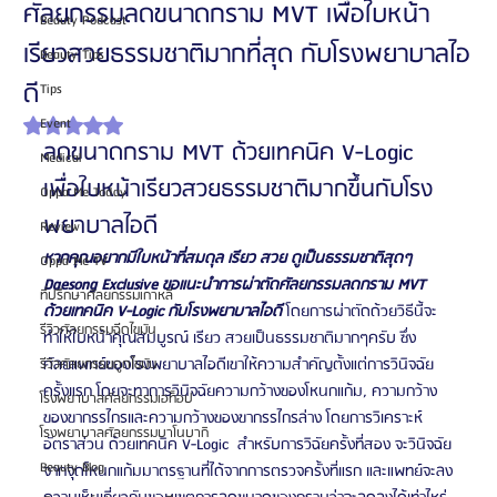
ศัลยกรรมลดขนาดกราม MVT เพื่อใบหน้า
Beauty Podcast
เรียวสวยธรรมชาติมากที่สุด กับโรงพยาบาลไอ
Beauty Tips
ดี
Tips
Event
ได้รับ NaN เต็ม 5 ดาว
ลดขนาดกราม MVT ด้วยเทคนิค V-Logic 
Medical
เพื่อใบหน้าเรียวสวยธรรมชาติมากขึ้นกับโรง
Oppa Me Today
พยาบาลไอดี
Review
หากคุณอยากมีใบหน้าที่สมดุล เรียว สวย ดูเป็นธรรมชาติสุดๆ  
Oppa Me TV
Daesong Exclusive ขอแนะนำการผ่าตัดศัลยกรรมลดกราม MVT 
ที่ปรึกษาศัลยกรรมเกาหลี
ด้วยเทคนิค V-Logic กับโรงพยาบาลไอดี
 โดยการผ่าตัดด้วยวิธีนี้จะ
รีวิวศัลยกรรมฉีดไขมัน
ทำให้ใบหน้าคุณสมบูรณ์ เรียว สวยเป็นธรรมชาติมากๆครับ ซึ่ง
ศัลยแพทย์ของโรงพยาบาลไอดีเขาให้ความสำคัญตั้งแต่การวินิจฉัย
รีวิวศัลยกรรมดูดไขมัน
ครั้งแรก โดยจะทาการวินิจฉัยความกว้างของโหนกแก้ม, ความกว้าง
โรงพยาบาลศัลยกรรมเอท็อป
ของขากรรไกรและความกว้างของขากรรไกรล่าง โดยการวิเคราะห์
โรงพยาบาลศัลยกรรมบาโนบากิ
อัตราส่วน ด้วยเทคนิค V-Logic  สำหรับการวิฉัยครั้งที่สอง จะวินิจฉัย
Beauty Blog
จากจุดโหนกแก้มมาตรฐานที่ได้จากการตรวจครั้งที่แรก และแพทย์จะลง