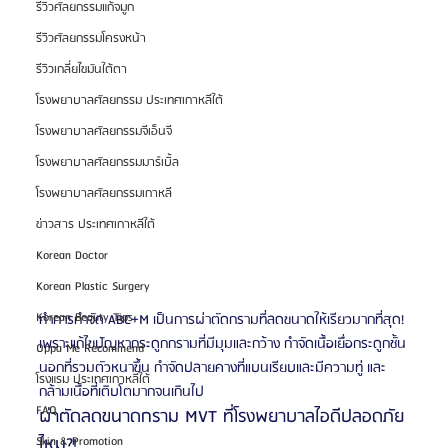
รีวิวศัลยกรรมแก้จมูก
รีวิวศัลยกรรมโครงหน้า
รีวิวเกลี่ยไขมันใต้ตา
โรงพยาบาลศัลยกรรม ประเทศเกาหลีใต้
โรงพยาบาลศัลยกรรมจีเอ็นจี
โรงพยาบาลศัลยกรรมมาร์เบิ้ล
โรงพยาบาลศัลยกรรมเกาหลี
ข่าวสาร ประเทศเกาหลีใต้
Korean Doctor
Korean Plastic Surgery
Korean Beauty Tips
ทำการกำจัด ABC+M เป็นการผ่าตัดกรามที่ลดขนาดให้เรียวมากที่สุด! 
เพราะแก้ไขปัญหากระดูกกรามที่มีมุมและกว้าง กำจัดเนื้อเยื่อกระดูกชั้น
Oppa Me Recommend
นอกที่รวมตัวหนาขึ้น กำจัดปลายคางที่แบนเรียบและมีความทู่ และ
โรงแรม ประเทศเกาหลีใต้
กล้ามเนื้อที่เติบโตมากจนเกินไป
FAQ
ผ่าตัดลดขนาดกราม MVT ที่โรงพยาบาลไอดีปลอดภัย
ไหม?!
Skin & Promotion