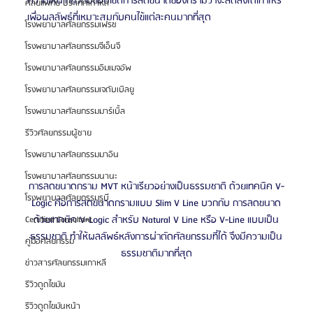
ความเห็นเกี่ยวกับขอบเขตการลดขนาดของกรามว่าจะลดลงได้เท่าไหร่ 
ศัลยแพทย์ ประเทศเกาหลี
เพื่อผลลัพธ์ที่เหมาะสมกับคนไข้แต่ละคนมากที่สุด
โรงพยาบาลศัลยกรรมเฟรช
โรงพยาบาลศัลยกรรมจีเอ็นจี
โรงพยาบาลศัลยกรรมอิมเมจอัพ
โรงพยาบาลศัลยกรรมเจดับเบิลยู
โรงพยาบาลศัลยกรรมมาร์เบิ้ล
รีวิวศัลยกรรมผู้ชาย
โรงพยาบาลศัลยกรรมมาอิน
โรงพยาบาลศัลยกรรมนานะ
การลดขนาดกราม MVT หน้าเรียวอย่างเป็นธรรมชาติ ด้วยเทคนิค V-
โรงพยาบาลศัลยกรรมรูบี
Logic คือการลดขนาดกรามแบบ Slim V Line บวกกับ การลดขนาด
ด้วยเทคนิค V-Logic สำหรับ Natural V Line หรือ V-Line แบบเป็น
Certified Consultant
ธรรมชาติ ทำให้ผลลัพธ์หลังการผ่าตัดศัลยกรรมที่ได้ จึงมีความเป็น
คู่มือศัลยกรรม
ธรรมชาติมากที่สุด
ข่าวสารศัลยกรรมเกาหลี
รีวิวดูดไขมัน
รีวิวดูดไขมันหน้า