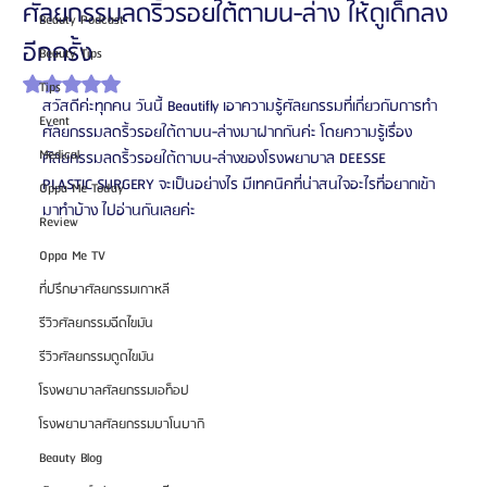
ศัลยกรรมลดริ้วรอยใต้ตาบน-ล่าง ให้ดูเด็กลง
Beauty Podcast
อีกครั้ง
Beauty Tips
ได้รับ NaN เต็ม 5 ดาว
Tips
สวัสดีค่ะทุกคน วันนี้ Beautifly เอาความรู้ศัลยกรรมที่เกี่ยวกับการทำ
Event
ศัลยกรรมลดริ้วรอยใต้ตาบน-ล่างมาฝากกันค่ะ โดยความรู้เรื่อง
Medical
ศัลยกรรมลดริ้วรอยใต้ตาบน-ล่างของโรงพยาบาล DEESSE 
PLASTIC SURGERY จะเป็นอย่างไร มีเทคนิคที่น่าสนใจอะไรที่อยากเข้า
Oppa Me Today
มาทำบ้าง ไปอ่านกันเลยค่ะ
Review
Oppa Me TV
ที่ปรึกษาศัลยกรรมเกาหลี
รีวิวศัลยกรรมฉีดไขมัน
รีวิวศัลยกรรมดูดไขมัน
โรงพยาบาลศัลยกรรมเอท็อป
โรงพยาบาลศัลยกรรมบาโนบากิ
Beauty Blog