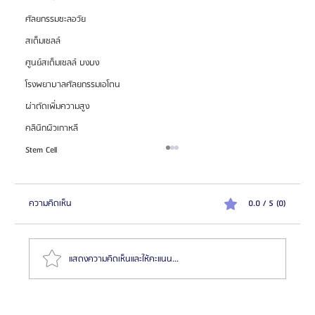
ศัลยกรรมชะลอวัย
สเต็มเซลล์
ศูนย์สเต็มเซลล์ บงบง
โรงพยาบาลศัลยกรรมเอโตน
ผ่าตัดเพิ่มความสูง
คลินิกผิวเกาหลี
Stem Cell
ความคิดเห็น
0.0 / 5 (0)
แสดงความคิดเห็นและให้คะแนน...
HemaPure โปรแกรมฟอกเลือดเกาหลี ฟื้นฟูเซลล์และ