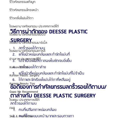
รีวิวศัลยกรรมแก้จมูก
รีวิวศัลยกรรมโครงหน้า
รีวิวเกลี่ยไขมันใต้ตา
โรงพยาบาลศัลยกรรม ประเทศเกาหลีใต้
วิธีการผ่าตัดของ DEESSE PLASTIC 
โรงพยาบาลศัลยกรรมจีเอ็นจี
SURGERY
โรงพยาบาลศัลยกรรมมาร์เบิ้ล
ลดริ้วรอยใต้ตาบน
โรงพยาบาลศัลยกรรมเกาหลี
แก้ไขผิวหย่อนคล้อยและกำจัดไขมันที่
ข่าวสาร ประเทศเกาหลีใต้
ไม่จำเป็นเพื่อให้ตาสองชั้นชัดเจนยิ่งขึ้น
ลดริ้วรอยใต้ตาล่าง
Korean Doctor
แก้ไขผิวที่หย่อนคล้อยและกำจัดไขมันที่ไม่จำเป็น
Korean Plastic Surgery
ใต้ตาและจัดเรียงไขมันใต้ตาที่เหลืออยู่
Korean Beauty Tips
ข้อดีของการทำศัลยกรรมลดริ้วรอยใต้ตาบน/
Oppa Me Recommend
ตาล่างกับ DEESSE PLASTIC SURGERY
โรงแรม ประเทศเกาหลีใต้
ลดริ้วรอยใต้ตาบน
FAQ
คนที่เปลือกตาหย่อนคล้อย
คนที่ริ้วรอยบนหน้าผากและรอบดวงตา
Skin & Promotion