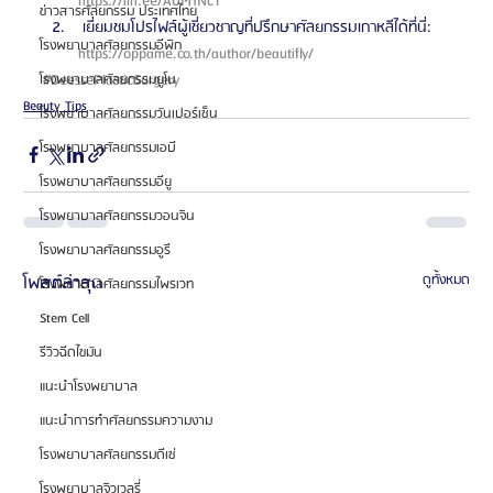
https://lin.ee/AUM1NcT 
ข่าวสารศัลยกรรม ประเทศไทย
 เยี่ยมชมโปรไฟล์ผู้เชี่ยวชาญที่ปรึกษาศัลยกรรมเกาหลีได้ที่นี่: 
โรงพยาบาลศัลยกรรมอีพิก
https://oppame.co.th/author/beautifly/ 
#DeessePlasticSurgery
โรงพยาบาลศัลยกรรมยูโน
Beauty Tips
โรงพยาบาลศัลยกรรมวันเปอร์เซ็น
โรงพยาบาลศัลยกรรมเอบี
โรงพยาบาลศัลยกรรมอียู
โรงพยาบาลศัลยกรรมวอนจิน
โรงพยาบาลศัลยกรรมอูรี
โพสต์ล่าสุด
ดูทั้งหมด
โรงพยาบาลศัลยกรรมไพรเวท
Stem Cell
รีวิวฉีดไขมัน
แนะนำโรงพยาบาล
แนะนำการทำศัลยกรรมความงาม
โรงพยาบาลศัลยกรรมดีเซ่
โรงพยาบาลจิวเวลรี่