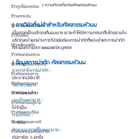
| ความกังวลเกี่ยวกับศัลยกรรมหัวนม
รีวิวดูดไขมันเหนียง
รีวิวยกกระชับ
| การวินิจที่แม่ยำสำหรับศัลยกรรมหัวนม
รีวิวยกกระชับหน้าผาก
เนื่องจากเป็นบริเวณที่บอบบาง เราจะทำให้มีความกลมกลืนโดยรวมใน
รีวิวร้อยไหม
บริเวณหน้าอกผ่านการวินิจฉัยก่อนการผ่าตัดที่แม่นยำและการผ่าตัด
รีวิวลดโหนกแก้ม
ที่ละเอียดตามสภาพของแต่ละบุคคล
รีวิวศัลยกรรมกราม
| ข้อมูลการผ่าตัด ศัลยกรรมหัวนม
รีวิวศัลยกรรมขากรรไกร
ระยะเวลาในการผ่าตัด :
รีวิวศัลยกรรมคาง
ประมาณ30นาที
รีวิวศัลยกรรมจมูก
วิธีการวางยา :
ยาชาเฉพาะส่วน
รีวิวศัลยกรรมตา
นอนโรงพยาบาล :
รีวิวศัลยกรรมผู้ชาย
ไม่จำเป็น
รีวิวศัลยกรรมวีไลน์
การตัดไหม :
7~10วัน
รีวิวศัลยกรรมเกาหลี
ติดตามอาการที่โรงพยาบาล :
รีวิวศัลยกรรมเสริมหน้าอก
สัปดาห์ละ 1~2ครั้ง