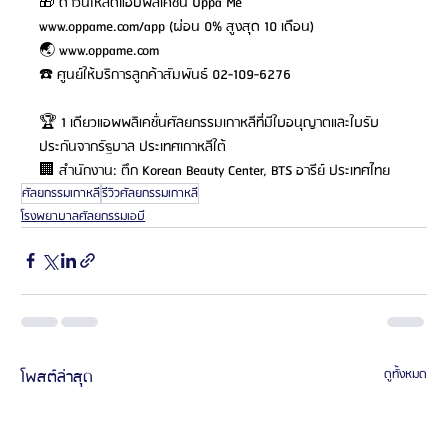
🎁 ดาวน์โหลดแอปพลิเคชั่น Oppa Me 
www.oppame.com/app
 (ผ่อน 0% สูงสุด 10 เดือน)
🌏 
www.oppame.com
☎️ ศูนย์ให้บริการลูกค้าสัมพันธ์ 02-109-6276
🏆 1 เดียวแอพพลิเคชั่นศัลยกรรมเกาหลีที่มีใบอนุญาตและใบรับ
ประกันจากรัฐบาล ประเทศเกาหลีใต้
🏢 สำนักงาน: ตึก Korean Beauty Center, BTS อารีย์ ประเทศไทย
ศัลยกรรมเกาหลี
รีวิวศัลยกรรมเกาหลี
โรงพยาบาลศัลยกรรมเอบี
โพสต์ล่าสุด
ดูทั้งหมด