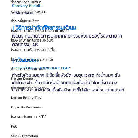
รีวิวศัลยกรรมแก้จมูก
Recovery Period :
รีวิวศัลยกรรมโครงหน้า
After 1 week
รีวิวเกลี่ยไขมันใต้ตา
| วิธีการผ่าตัดศัลยกรรมหัวนม
โรงพยาบาลศัลยกรรม ประเทศเกาหลีใต้
เรียนรู้เกี่ยวกับวิธีการผ่าตัดศัลยกรรมหัวนมของโรงพยาบาล
โรงพยาบาลศัลยกรรมจีเอ็นจี
ศัลยกรรม AB
โรงพยาบาลศัลยกรรมมาร์เบิ้ล
| หัวนมบอด
โรงพยาบาลศัลยกรรมเกาหลี
การผ่าตัดแบบ TRIANGULAR FLAP
ข่าวสาร ประเทศเกาหลีใต้
สำหรับหัวนมบอกจะมีเนื้อเยื่อพังผืดแบบรุนแรงและท่อน้ำนมจะสั้น
Korean Doctor
และโดนรั้งไว้. ทำการยืดท่อน้ำนมและเนื้อเยื่อเส้นใยโดยที่รักษาท่อ
Korean Plastic Surgery
น้ำนมไว้ จากนั้นจึงเสริมเนื้อเยื่อผิวหนังที่ไม่เพียงพอด้วยแผ่นหนังแท้
Korean Beauty Tips
Oppa Me Recommend
โรงแรม ประเทศเกาหลีใต้
FAQ
Skin & Promotion