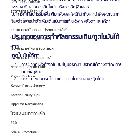
ไขมันตามสภาพผิวหรือหากใต้ตาแบน เติมไขมันในปริมาณเหมาะและ
รีวิวศัลยกรรมแก้จมูก
ธรรมชาติ ผ่านการเติมไขมันหรือการฉีดฟิลเลอร์
รีวิวศัลยกรรมโครงหน้า
3. การทำศัลยกรรมเพิ่มเติม 
เพื่อผลลัพธ์ที่น่าทึ่งและน่าพึงพอใจมาก
รีวิวเกลี่ยไขมันใต้ตา
ขึ้น ด้วยการผ่าตัดเพิ่มเติมเช่นการแก้ไขหัวตา หลังตา และใต้ตา
โรงพยาบาลศัลยกรรม ประเทศเกาหลีใต้
ประเภทของการทำศัลยกรรมเติม/ดูดไขมันใต้
โรงพยาบาลศัลยกรรมจีเอ็นจี
ตา
โรงพยาบาลศัลยกรรมมาร์เบิ้ล
ดูดไขมันใต้ตา
โรงพยาบาลศัลยกรรมเกาหลี
การผ่าตัดเพื่อกำจัดไขมันที่นูนออกมา บริเวณใต้ดวงตาโดยการ
ข่าวสาร ประเทศเกาหลีใต้
ตัดเยื่อบุลูกตา
Korean Doctor
กระจายไขมันบริมใต้ตาเท่า ๆ กันในกรณีที่มีหลุมได้ตา
Korean Plastic Surgery
Korean Beauty Tips
Oppa Me Recommend
โรงแรม ประเทศเกาหลีใต้
FAQ
Skin & Promotion