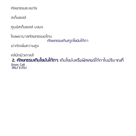
ศัลยกรรมชะลอวัย
สเต็มเซลล์
ศูนย์สเต็มเซลล์ บงบง
โรงพยาบาลศัลยกรรมเอโตน
ศัลยกรรมเติม/ดูดไขมันใต้ตา
ผ่าตัดเพิ่มความสูง
คลินิกผิวเกาหลี
2. ศัลยกรรมเติมไขมันใต้ตา: 
เติมไขมันหรือฟิลเลอร์ใต้ตาในปริมาณที่
Stem Cell
เหมาะสม