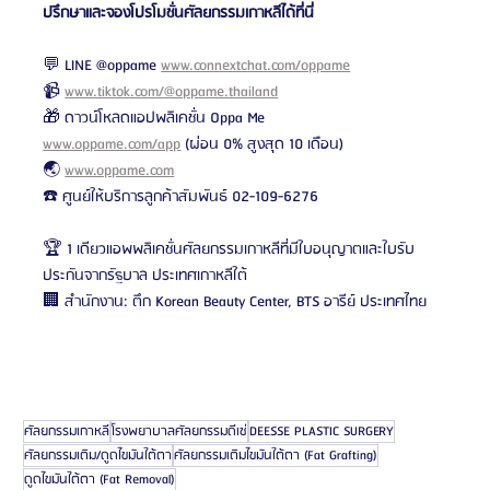
ปรึกษาและจองโปรโมชั่นศัลยกรรมเกาหลีได้ที่นี่
💬 LINE @oppame 
www.connextchat.com/oppame
📹 
www.tiktok.com/@oppame.thailand
🎁 ดาวน์โหลดแอปพลิเคชั่น Oppa Me 
www.oppame.com/app
 (ผ่อน 0% สูงสุด 10 เดือน)
🌏 
www.oppame.com
☎️ ศูนย์ให้บริการลูกค้าสัมพันธ์ 02-109-6276
🏆 1 เดียวแอพพลิเคชั่นศัลยกรรมเกาหลีที่มีใบอนุญาตและใบรับ
ประกันจากรัฐบาล ประเทศเกาหลีใต้
🏢 สำนักงาน: ตึก Korean Beauty Center, BTS อารีย์ ประเทศไทย
ศัลยกรรมเกาหลี
โรงพยาบาลศัลยกรรมดีเซ่
DEESSE PLASTIC SURGERY
ศัลยกรรมเติม/ดูดไขมันใต้ตา
ศัลยกรรมเติมไขมันใต้ตา (Fat Grafting)
ดูดไขมันใต้ตา (Fat Removal)