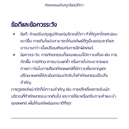
ศัลยกรรมเติม/ดูดไขมันใต้ตา
ข้อดีและข้อควรระวัง
ข้อดี: ช่วยปรับปรุงรูปลักษณ์บริเวณใต้ตา ทำให้ดูสดใสและอ่อน
เยาว์ขึ้น การเติมไขมันสามารถให้ผลลัพธ์ที่ดูเป็นธรรมชาติและ
ยาวนานกว่า เมื่อเปรียบเทียบกับการฉีดฟิลเลอร์
ข้อควรระวัง: การศัลยกรรมทั้งสองแบบนี้มีความเสี่ยง เช่น การ
ติดเชื้อ การเกิดอาการบวมฟกช้ำ หรือการไม่สมมาตรของ
ดวงตา ดังนั้นการเลือกศัลยแพทย์ที่มีความเชี่ยวชาญและ
ปรึกษาแพทย์ให้ละเอียดก่อนตัดสินใจทำศัลยกรรมเป็นสิ่ง
สำคัญ
การดูแลหลังผ่าตัดก็มีความสำคัญ เช่น การหลีกเลี่ยงการสัมผัส
บริเวณที่ทำศัลยกรรมมากเกินไป และการใช้ยาหรือครีมตามคำแนะนำ
ของแพทย์ เพื่อให้ผลลัพธ์ออกมาดีที่สุด