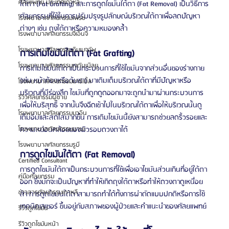
ศัลยแพทย์ ประเทศเกาหลี
ใต้ตา (Fat Grafting) และการดูดไขมันใต้ตา (Fat Removal) เป็นวิธีการ
ศัลยกรรมที่ใช้ในการปรับปรุงรูปลักษณ์บริเวณใต้ตาเพื่อลดปัญหา
โรงพยาบาลศัลยกรรมเฟรช
ต่างๆ เช่น ถุงใต้ตาหรือความหมองคล้ำ
โรงพยาบาลศัลยกรรมจีเอ็นจี
โรงพยาบาลศัลยกรรมอิมเมจอัพ
การเติมไขมันใต้ตา (Fat Grafting)
โรงพยาบาลศัลยกรรมเจดับเบิลยู
การเติมไขมันใต้ตาเป็นกระบวนการที่ใช้ไขมันจากส่วนอื่นของร่างกาย 
(เช่น หน้าท้องหรือต้นขา) มาเติมเต็มบริเวณใต้ตาที่มีปัญหาหรือ
โรงพยาบาลศัลยกรรมมาร์เบิ้ล
บริเวณที่มีร่องลึก ไขมันที่ถูกดูดออกมาจะถูกนำมาผ่านกระบวนการ
รีวิวศัลยกรรมผู้ชาย
เพื่อให้บริสุทธิ์ จากนั้นจึงฉีดเข้าไปในบริเวณใต้ตาเพื่อให้บริเวณนั้นดู
โรงพยาบาลศัลยกรรมมาอิน
เต็มอิ่มและสดใสมากขึ้น การเติมไขมันนี้ยังสามารถช่วยลดริ้วรอยและ
ความหย่อนคล้อยของผิวรอบดวงตาได้
โรงพยาบาลศัลยกรรมนานะ
โรงพยาบาลศัลยกรรมรูบี
การดูดไขมันใต้ตา (Fat Removal)
Certified Consultant
การดูดไขมันใต้ตาเป็นกระบวนการที่ใช้เพื่อเอาไขมันส่วนเกินที่อยู่ใต้ตา
คู่มือศัลยกรรม
ออก ซึ่งมักจะเป็นปัญหาที่ทำให้เกิดถุงใต้ตาหรือทำให้ดวงตาดูเหนื่อย
ข่าวสารศัลยกรรมเกาหลี
ล้า การดูดไขมันใต้ตาสามารถทำได้ทั้งการผ่าตัดแบบปกติหรือการใช้
เทคนิคเลเซอร์ ขึ้นอยู่กับสภาพของผู้ป่วยและคำแนะนำของศัลยแพทย์
รีวิวดูดไขมัน
รีวิวดูดไขมันหน้า