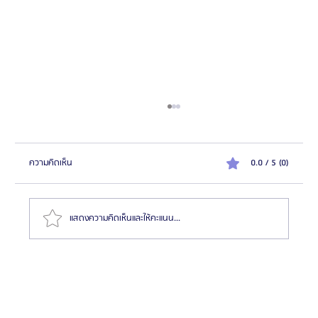
ความคิดเห็น
0.0 / 5 (0)
แสดงความคิดเห็นและให้คะแนน...
รีวิว: ศัลยกรรมแก้ไขตำแหน่งคิ้ว เปลือกตาล่าง และยก
กระชับหน้าแก้ม | โรงพยาบาลศัลยกรรมเอโตน (Etonne
Plastic Surgery)