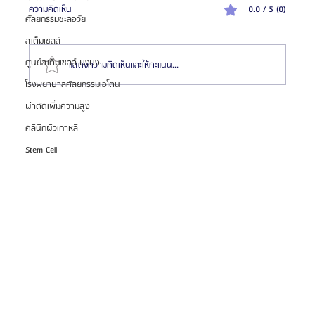
ความคิดเห็น
0.0 / 5 (0)
ศัลยกรรมชะลอวัย
สเต็มเซลล์
ศูนย์สเต็มเซลล์ บงบง
แสดงความคิดเห็นและให้คะแนน...
โรงพยาบาลศัลยกรรมเอโตน
ผ่าตัดเพิ่มความสูง
HemaPure โปรแกรมฟอกเลือดเกาหลี ฟื้นฟูเซลล์และ
คลินิกผิวเกาหลี
สุขภาพลึก
Stem Cell