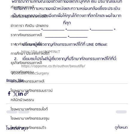
พิจารณาตามลักษณะของดวงตาของแต่ละบุคคล เช่น ปริมาณไขมันที่
ศัลยกรรมเกาหลี
เปลือกตา ความหนาของผิวหนังและความหย่อนคล้อยซึ่งจะประเมิน
เป็นรายบุคคลอย่างละเอียดเพื่อให้คุณได้ดวงตาที่สดใสและพอใจมาก
ท่องเที่ยว ประเทศเกาหลีใต้
ที่สุด
ข่าวดารา ศิลปิน นักแสดง
—————— *—————— *—————— *—————— *
ราคาศัลยกรรมเกาหลี
—————— *————— 
 ปรึกษาผู้เชี่ยวชาญศัลยกรรมเกาหลีได้ที่ LINE Official: 
ราคาศัลยกรรมเกาหลี
https://lin.ee/AUM1NcT 
การศึกษา ประเทศเกาหลีใต้
 เยี่ยมชมโปรไฟล์ผู้เชี่ยวชาญที่ปรึกษาศัลยกรรมเกาหลีได้ที่นี่: 
ธุรกิจศัลยกรรมเกาหลี
https://oppame.co.th/author/beautifly/ 
ดูดวงศัลยกรรม
#DeessePlasticSurgery
Beauty Tips
เอเจนซี่ศัลยกรรมเกาหลี
โรงพยาบาลศัลยกรรมบราวน์
คลินิกผิวพรรณ
โรงพยาบาลศัลยกรรมไอดี
โรงพยาบาลศัลยกรรมเจจุน
โพสต์ล่าสุด
ดูทั้งหมด
โรงพยาบาลศัลยกรรมวิว