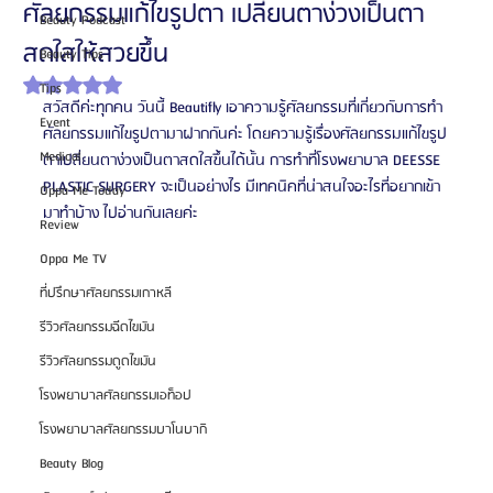
ศัลยกรรมแก้ไขรูปตา เปลี่ยนตาง่วงเป็นตา
Beauty Podcast
สดใสให้สวยขึ้น
Beauty Tips
ได้รับ NaN เต็ม 5 ดาว
Tips
สวัสดีค่ะทุกคน วันนี้ Beautifly เอาความรู้ศัลยกรรมที่เกี่ยวกับการทำ
Event
ศัลยกรรมแก้ไขรูปตามาฝากกันค่ะ โดยความรู้เรื่องศัลยกรรมแก้ไขรูป
Medical
ตาเปลี่ยนตาง่วงเป็นตาสดใสขึ้นได้นั้น การทำที่โรงพยาบาล DEESSE 
PLASTIC SURGERY จะเป็นอย่างไร มีเทคนิคที่น่าสนใจอะไรที่อยากเข้า
Oppa Me Today
มาทำบ้าง ไปอ่านกันเลยค่ะ
Review
Oppa Me TV
ที่ปรึกษาศัลยกรรมเกาหลี
รีวิวศัลยกรรมฉีดไขมัน
รีวิวศัลยกรรมดูดไขมัน
โรงพยาบาลศัลยกรรมเอท็อป
โรงพยาบาลศัลยกรรมบาโนบากิ
Beauty Blog