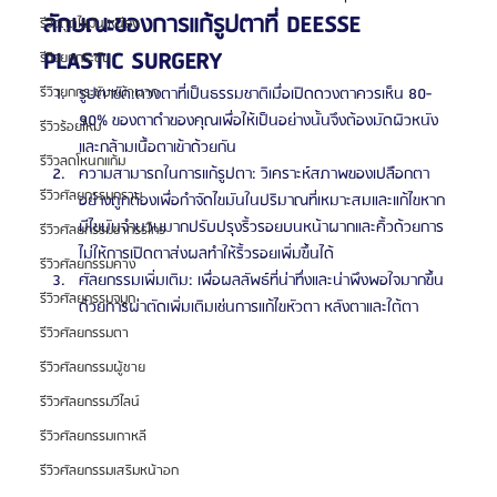
ลักษณะของการแก้รูปตาที่ DEESSE 
รีวิวดูดไขมันเหนียง
PLASTIC SURGERY
รีวิวยกกระชับ
รูปตาชัด:ดวงตาที่เป็นธรรมชาติเมื่อเปิดดวงตาควรเห็น 80-
รีวิวยกกระชับหน้าผาก
90% ของตาดำของคุณเพื่อให้เป็นอย่างนั้นจึงต้องมัดผิวหนัง
รีวิวร้อยไหม
และกล้ามเนื้อตาเข้าด้วยกัน
รีวิวลดโหนกแก้ม
ความสามารถในการแก้รูปตา: วิเคราะห์สภาพของเปลือกตา
รีวิวศัลยกรรมกราม
อย่างถูกต้องเพื่อกำจัดไขมันในปริมาณที่เหมาะสมและแก้ไขหาก
มีไขมันจำนวนมากปรับปรุงริ้วรอยบนหน้าผากและคิ้วด้วยการ
รีวิวศัลยกรรมขากรรไกร
ไม่ให้การเปิดตาส่งผลทำให้ริ้วรอยเพิ่มขึ้นได้
รีวิวศัลยกรรมคาง
ศัลยกรรมเพิ่มเติม: เพื่อผลลัพธ์ที่น่าทึ่งและน่าพึงพอใจมากขึ้น 
รีวิวศัลยกรรมจมูก
ด้วยการผ่าตัดเพิ่มเติมเช่นการแก้ไขหัวตา หลังตาและใต้ตา
รีวิวศัลยกรรมตา
รีวิวศัลยกรรมผู้ชาย
รีวิวศัลยกรรมวีไลน์
รีวิวศัลยกรรมเกาหลี
รีวิวศัลยกรรมเสริมหน้าอก