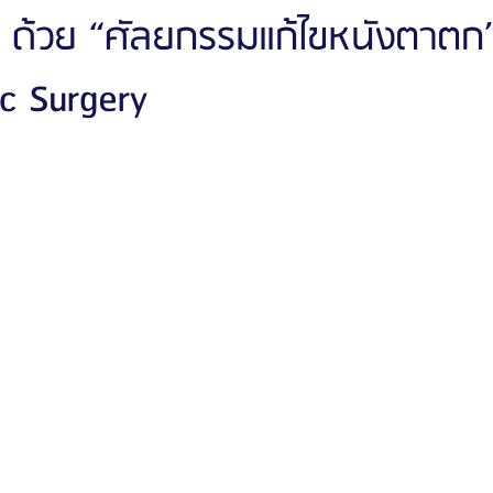
. ด้วย “ศัลยกรรมแก้ไขหนังตาตก
ic Surgery
ัลยกรรมจีเอ็นจี
โรงพยาบาลศัลยกรรมอิมเมจอัพ
โรงพยาบาลศัลยกรรมเจดับเบ
รรมมาอิน
โรงพยาบาลศัลยกรรมนานะ
โรงพยาบาลศัลยกรรมรูบี
Certif
รีวิวดูดไขมันหน้า
รีวิวดูดไขมันเหนียง