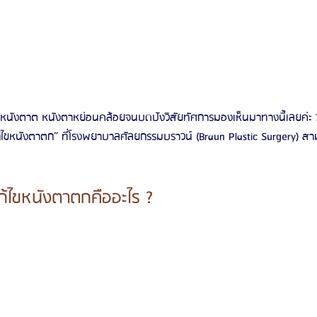
หนังตาต หนังตาหย่อนคล้อยจนบดปังวิสัยทัศการมองเห็นมาทางนี้เลยค่ะ วั
ไขหนังตาตก” ที่โรงพยาบาลศัลยกรรมบราวน์ (Braun Plastic Surgery) สา
้ไขหนังตาตกคืออะไร ?