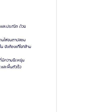
ยดและประณีต ด้วย
อนคนใส่ขนตาปลอม
้น ยังต้องแก้ไขกล้าม
ี่มีความยืดหยุ่น
ละฟื้นตัวเร็ว