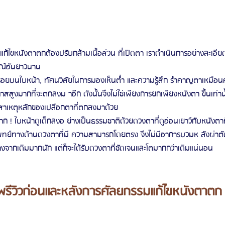
รแก้ไขหนังตาตกต้องปรับกล้ามเนื้อส่วน ที่เปิดตา เราดำเนินการอย่างละเอี
รณ์อันยาวนาน
วรอยบนใบหน้า, ทัศนวิสัยในการมองเห็นต่ำ และความรู้สึก รำคาญตาเหมื
าสสูงมากที่จะตกลงม าอีก ดังนั้นจึงไม่ใช่เพียงการยกเพียงหนังตา ขึ้นเท่านั
็นสาเหตุหลักของเปลือกตาที่ตกลงมาด้วย
าก ! ใบหน้าดูเด็กลงอ ย่างเป็นธรรมชาติด้วยดวงตาที่ดูอ่อนเยาว์กับหนังตาท
ย์ทางด้านดวงตาที่มี ความสามารถโดยตรง จึงไม่มีอาการบวมห ลังผ่าตัดแ
ต่างจากเดิมมากนัก แต่ก็จะได้รับดวงตาที่ชัดเจนและโตมากกว่าเดิมแน่นอน
รีวิวก่อนและหลังการศัลยกรรมแก้ไขหนังตาตก