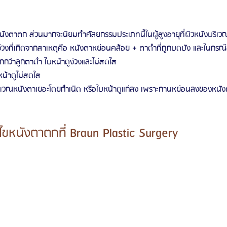
ังตาตก ส่วนมากจะนิยมทำศัลยกรรมประเภทนี้ในผู้สูงอายุที่ผิวหนังบร
่วงที่เกิดจากสาเหตุคือ หนังตาหย่อนคล้อย + ตาดำที่ถูกบดบัง และในกรณ๊อ
กว่าลูกตาดำ ใบหน้าดูง่วงและไม่สดใส
น้าดูไม่สดใส
บริเวณหนังตาเยอะโดยกำเนิด หรือใบหน้าดูแก่ลง เพราะกานหย่อนลงของหนังตา
้ไขหนังตาตกที่ Braun Plastic Surgery