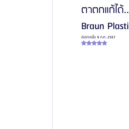
ตาตกแก้ได้.
Braun Plast
โรงพยาบาลศัลยกรรมเฟรช
โรงพยาบาลศ
อัปเดตเมื่อ
9 ก.ค. 2567
ได้รับ NaN เต็ม 5 ดาว
รีวิวศัลยกรรมผู้ชาย
โรงพยาบาลศัลยก
ข่าวสารศัลยกรรมเกาหลี
รีวิวดูดไขมัน