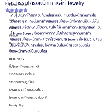
ศัลยกรรมโครงหน้าเกาหลีที่ Jewelry
Beauty Podcast
ได้รับ NaN เต็ม 5 ดาว
Beauty Tips
แค่มีรูปหน้าที่ได้สัดส่วนก็ช่วยให้ส่วนอื่น ๆ ของใบหน้าสวยตามไป
Tips
ด้วยจริง ๆ ค่ะ ดังนั้นการทำศัลยกรรมโครงหน้าจึงกลายเป็นหนึ่งใน
ศัลยกรรมที่หลายคนให้ความสนใจ ไม่แพ้การทำตาหรือจมูกเลยค่ะ วัน
Event
นี้ Monra Surgery จึงอยากพาทุกคนไปทำความรู้จักกับการทำ
Medical
ศัลยกรรมโครงหน้าเกาหลี จากโรงพยาบาล Jewelry ที่พร้อมจะเปลี่ยน
Oppa Me Today
ปัญหาหน้าบานกรามใหญ่ ให้กลายเป็นใบหน้าเรียวสวยยิ่งขึ้น
Review
โครงหน้าเกาหลีเป็นแบบไหน
Oppa Me TV
ที่ปรึกษาศัลยกรรมเกาหลี
รีวิวศัลยกรรมฉีดไขมัน
รีวิวศัลยกรรมดูดไขมัน
โรงพยาบาลศัลยกรรมเอท็อป
โรงพยาบาลศัลยกรรมบาโนบากิ
Beauty Blog