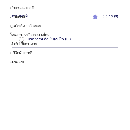
ศัลยกรรมชะลอวัย
ความคิดเห็น
0.0 / 5 (0)
สเต็มเซลล์
ศูนย์สเต็มเซลล์ บงบง
โรงพยาบาลศัลยกรรมเอโตน
แสดงความคิดเห็นและให้คะแนน...
ผ่าตัดเพิ่มความสูง
คลินิกผิวเกาหลี
HemaPure โปรแกรมฟอกเลือดเกาหลี ฟื้นฟูเซลล์และ
Stem Cell
สุขภาพลึก