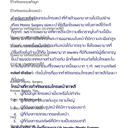
รีวิวศัลยกรรมแก้จมูก
รีวิวศัลยกรรมโครงหน้า
สำหรับการทำศัลยกรรมโครงหน้าที่ทำแล้วออกมาสวยไม่มีผลข้าง
รีวิวเกลี่ยไขมันใต้ตา
เคียง Monra Surgery ขอแนะนำให้เลือกโรงพยาบาลในเกาหลีใต้จะดี
โรงพยาบาลศัลยกรรม ประเทศเกาหลีใต้
ที่สุดค่ะ เพราะโรงพยาบาลที่เกาหลีจะมีความเชี่ยวชาญในด้านนี้เป็น
โรงพยาบาลศัลยกรรมจีเอ็นจี
พิเศษ อีกทั้งการใช้เทคนิคและการออกแบบใบหน้าก็มีความละเอียดสูง
ด้วยค่ะ และเครื่องมือมีความทันสมัยได้มาตรฐาน ซึ่งโรงพยาบาลที่
โรงพยาบาลศัลยกรรมมาร์เบิ้ล
มีชื่อเสียงในด้านนี้ก็คือ โรงพยาบาล Jewelry ที่มีทีมแพทย์ผู้เชี่ยวชาญ
โรงพยาบาลศัลยกรรมเกาหลี
ชั้นนำของประเทศหลายท่านด้วยกัน อีกทั้งเหล่าคนดังทั้งในไทยและใน
ข่าวสาร ประเทศเกาหลีใต้
เกาหลีเองก็ทำศัลยกรรมที่โรงพยาบาลนี้เยอะมาก ๆ ค่ะ เพราะผลลัพธ์
หลังทำดีจริงค่ะ ดังนั้นใครที่อยากทำศัลยกรรมโครงหน้าเกาหลีต้องมา
Korean Doctor
ที่นี่เลยค่ะ
Korean Plastic Surgery
ใครบ้างที่ควรทำศัลยกรรมโครงหน้าเกาหลี
Korean Beauty Tips
ผู้ที่มีปัญหาโครงหน้าเบี้ยวหรือไม่เท่ากัน
Oppa Me Recommend
ผู้ที่มีปัญหาโหนกแก้มสูง กรามใหญ่
ผู้ที่ต้องการปรับรูปหน้าให้มีความอ่อนเยาว์
โรงแรม ประเทศเกาหลีใต้
ผู้ที่ต้องการลดขนาดของใบหน้า
FAQ
ผู้ที่ต้องการผลลัพธ์ที่มีความเป็นธรรมชาติ
Skin & Promotion
แหล่งอ้างอิง: เว็บไซต์โรงพยาบาล Jewelry Plastic Surgery 