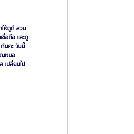
ิลยู
โรงพยาบาลศัลยกรรมมาร์เบิ้ล
ให้ดูดี สวย 
ชื่อถือ และดู
ันคะ วันนี้
ied Consultant
คู่มือศัลยกรรม
นคุณหมอ
คส เปลี่ยนไป 