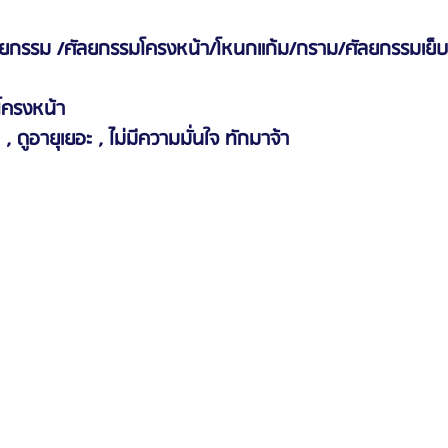
ยกรรม /ศัลยกรรมโครงหน้า/โหนกแก้ม/กราม/ศัลยกรรมเย็บจ
งโครงหน้า
ดุ , ดูอายุเยอะ , ไม่มีความมั่นใจ ทักมาจ้า