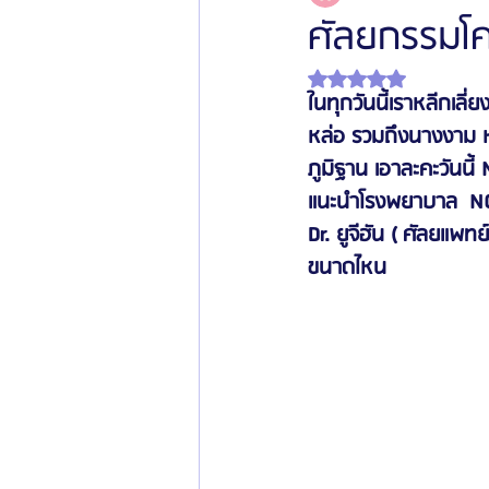
ศัลยกรรมโค
ได้รับ NaN เต็ม 5 ดาว
โรงพยาบาลศัลยกรรมเฟรช
โรงพยาบาลศ
ในทุกวันนี้เราหลีกเลี
หล่อ รวมถึงนางงาม หรื
ภูมิฐาน เอาละคะวันนี้
รีวิวศัลยกรรมผู้ชาย
โรงพยาบาลศัลยก
แนะนำโรงพยาบาล  NOT
Dr. ยูจีฮัน ( ศัลยแพทย
ข่าวสารศัลยกรรมเกาหลี
รีวิวดูดไขมัน
ขนาดไหน