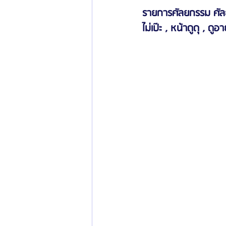
รายการศัลยกรรม ศัลย
ไม่เป๊ะ , หน้าดูดุ , ดูอ