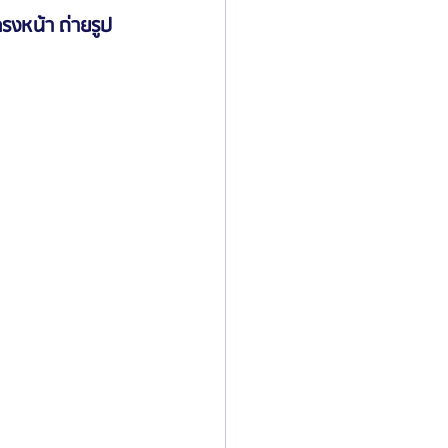
รงหน้า ถ่ายรูป