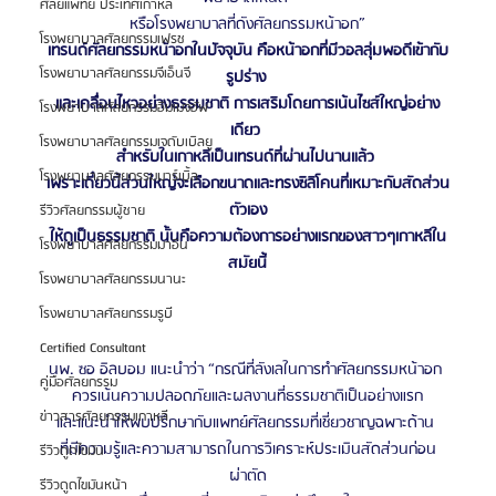
ศัลยแพทย์ ประเทศเกาหลี
หรือโรงพยาบาลที่ดังศัลยกรรมหน้าอก”
โรงพยาบาลศัลยกรรมเฟรช
เทรนด์ศัลยกรรมหน้าอกในปัจจุบัน คือหน้าอกที่มีวอลลุ่มพอดีเข้ากับ
โรงพยาบาลศัลยกรรมจีเอ็นจี
รูปร่าง 
และเคลื่อนไหวอย่างธรรมชาติ การเสริมโดยการเน้นไซส์ใหญ่อย่าง
โรงพยาบาลศัลยกรรมอิมเมจอัพ
เดียว 
โรงพยาบาลศัลยกรรมเจดับเบิลยู
สำหรับในเกาหลีเป็นเทรนด์ที่ผ่านไปนานแล้ว 
โรงพยาบาลศัลยกรรมมาร์เบิ้ล
เพราะเดี๋ยวนี้ส่วนใหญ่จะเลือกขนาดและทรงซิลิโคนที่เหมาะกับสัดส่วน
ตัวเอง
รีวิวศัลยกรรมผู้ชาย
ให้ดูเป็นธรรมชาติ นั้นคือความต้องการอย่างแรกของสาวๆเกาหลีใน
โรงพยาบาลศัลยกรรมมาอิน
สมัยนี้
โรงพยาบาลศัลยกรรมนานะ
โรงพยาบาลศัลยกรรมรูบี
Certified Consultant
นพ. ซอ อิลบอม แนะนำว่า “กรณีที่ลังเลในการทำศัลยกรรมหน้าอก 
คู่มือศัลยกรรม
ควรเน้นความปลอดภัยและผลงานที่ธรรมชาติเป็นอย่างแรก
ข่าวสารศัลยกรรมเกาหลี
และแนะนำให้พบปรึกษากับแพทย์ศัลยกรรมที่เชี่ยวชาญฉพาะด้าน 
ที่มีความรู้และความสามารถในการวิเคราะห์ประเมินสัดส่วนก่อน
รีวิวดูดไขมัน
ผ่าตัด
รีวิวดูดไขมันหน้า