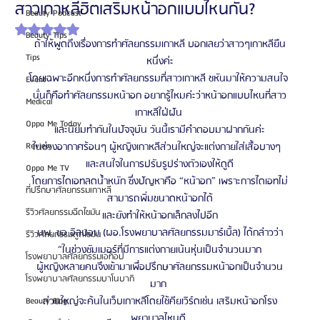
สาวเกาหลีฮิตเสริมหน้าอกแบบไหนกัน?
Beauty Podcast
ได้รับ NaN เต็ม 5 ดาว
Beauty Tips
ถ้าให้พูดถึงเรื่องการทำศัลยกรรมเกาหลี บอกเลยว่าสาวๆเกาหลียืน
Tips
หนึ่งค่ะ
โดยเฉพาะอีกหนึ่งการทำศัลยกรรมที่สาวเกาหลี ชหันมาให้ความสนใจ 
Event
นั่นก็คือทำศัลยกรรมหน้าอก อยากรู้ไหมค่ะว่าหน้าอกแบบไหนที่สาว
Medical
เกาหลีใฝ่ฝัน 
Oppa Me Today
และนิยมทำกันในปัจจุบัน วันนี้เรามีคำตอบมาฝากกันค่ะ
Review
ในช่วงอากาศร้อนๆ ผู้หญิงเกาหลีส่วนใหญ่จะแต่งกายใส่เสื้อบางๆ  
และสนใจในการปรับรูปร่างตัวเองให้ดูดี
Oppa Me TV
โดยการไดเอทลดน้ำหนัก ซึ่งปัญหาคือ “หน้าอก” เพราะการไดเอทไม่
ที่ปรึกษาศัลยกรรมเกาหลี
สามารถพิ่มขนาดหน้าอกได้
รีวิวศัลยกรรมฉีดไขมัน
และยังทำให้หน้าอกเล็กลงไปอีก
นพ. ซอ อิลบอม (ผอ.โรงพยาบาลศัลยกรรมมาร์เบิ้ล) ได้กล่าวว่า
รีวิวศัลยกรรมดูดไขมัน
“ในช่วงซัมเมอร์ที่มีการแต่งกายเน้นหุ่นเป็นจำนวนมาก
โรงพยาบาลศัลยกรรมเอท็อป
ผู้หญิงหลายคนจึงเข้ามาเพื่อปรึกษาศัลยกรรมหน้าอกเป็นจำนวน
โรงพยาบาลศัลยกรรมบาโนบากิ
มาก 
ส่วนใหญ่จะค้นในเว็บเกาหลีโดยใช้คียเวิร์ดเช่น เสริมหน้าอกโรง
Beauty Blog
พยาบาลไหนดี 