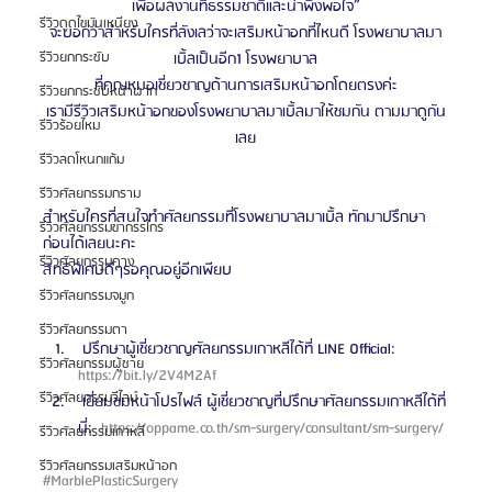
เพื่อผลงานที่ธรรมชาติและน่าพึงพอใจ”
รีวิวดูดไขมันเหนียง
จะบอกว่าสำหรับใครที่ลังเลว่าจะเสริมหน้าอกที่ไหนดี โรงพยาบาลมา
รีวิวยกกระชับ
เบิ้ลเป็นอีก1 โรงพยาบาล
ที่คุณหมอเชี่ยวชาญด้านการเสริมหน้าอกโดยตรงค่ะ
รีวิวยกกระชับหน้าผาก
เรามีรีวิวเสริมหน้าอกของโรงพยาบาลมาเบิ้ลมาให้ชมกัน ตามมาดูกัน
รีวิวร้อยไหม
เลย
รีวิวลดโหนกแก้ม
รีวิวศัลยกรรมกราม
สำหรับใครที่สนใจทำศัลยกรรมที่โรงพยาบาลมาเบิ้ล ทักมาปรึกษา
รีวิวศัลยกรรมขากรรไกร
ก่อนได้เลยนะคะ 
รีวิวศัลยกรรมคาง
สิทธิพิเศษดีๆรอคุณอยู่อีกเพียบ
รีวิวศัลยกรรมจมูก
รีวิวศัลยกรรมตา
 ปรึกษาผู้เชี่ยวชาญศัลยกรรมเกาหลีได้ที่ LINE Official: 
รีวิวศัลยกรรมผู้ชาย
https://bit.ly/2V4M2Af 
รีวิวศัลยกรรมวีไลน์
 เยี่ยมชมหน้าโปรไฟล์ ผู้เชี่ยวชาญที่ปรึกษาศัลยกรรมเกาหลีได้ที่
นี่: 
 https://oppame.co.th/sm-surgery/consultant/sm-surgery/ 
รีวิวศัลยกรรมเกาหลี
รีวิวศัลยกรรมเสริมหน้าอก
#MarblePlasticSurgery